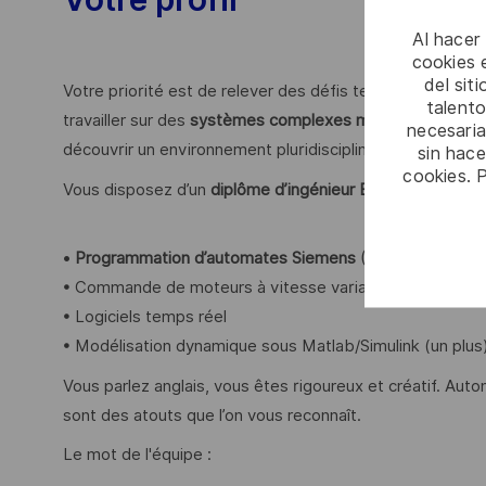
Al hacer
cookies e
del sit
Votre priorité est de relever des défis techniques dans
talento
travailler sur des
systèmes complexes mêlant automatism
necesaria
découvrir un environnement pluridisciplinaire innovant ?
sin hac
cookies. 
Vous disposez d’un
diplôme d’ingénieur EEA ou un maste
•
Programmation d’automates Siemens
(TIA PORTAL)
• Commande de moteurs à vitesse variable
• Logiciels temps réel
• Modélisation dynamique sous Matlab/Simulink (un plus)
Vous parlez anglais, vous êtes rigoureux et créatif. Auton
sont des atouts que l’on vous reconnaît.
Le mot de l'équipe :