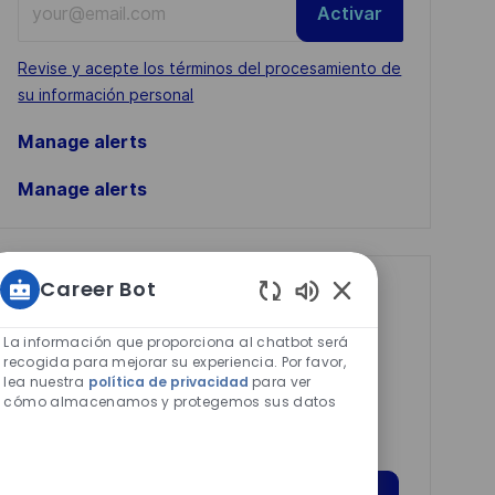
Activar
Email
address
Required
Revise y acepte los términos del procesamiento de
(Required)
su información personal
Manage alerts
Manage alerts
Career Bot
Get tailored job
Sonidos
recommendations
de
La información que proporciona al chatbot será
based on your
chatbot
recogida para mejorar su experiencia. Por favor,
lea nuestra
política de privacidad
para ver
habilitados
interests.
cómo almacenamos y protegemos sus datos