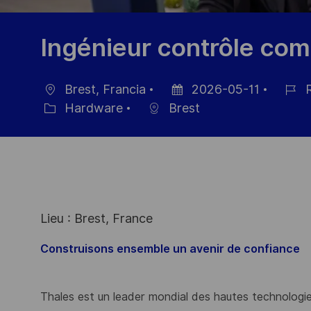
Ingénieur contrôle co
Brest, Francia
2026-05-11
R
Ubicación
Fecha
ID
Hardware
Brest
Categoría
de
de
publicación
emple
Lieu : Brest, France
Construisons ensemble un avenir de confiance
Thales est un leader mondial des hautes technologies