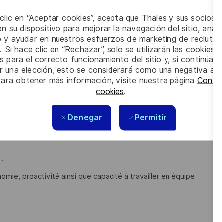
 clic en “Aceptar cookies”, acepta que Thales y sus socios 
n su dispositivo para mejorar la navegación del sitio, anali
io y ayudar en nuestros esfuerzos de marketing de recluta
 le développement robotique naval ? Vous avez l’ambition de
. Si hace clic en “Rechazar”, solo se utilizarán las cookies 
e, automatique et électrotechnique
? Vous avez envie de
s para el correcto funcionamiento del sitio y, si continúa
er una elección, esto se considerará como una negativa a d
Para obtener más información, visite nuestra página
Config
r en automatique et robotique
et avez de l’expérience sur :
cookies
.
Denegar
Permitir
.
omie, proactivité ainsi que capacité à travailler en équipe