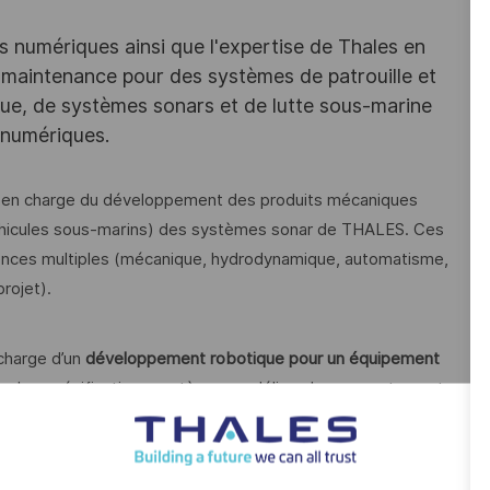
es numériques ainsi que l'expertise de Thales en
 maintenance pour des systèmes de patrouille et
que, de systèmes sonars et de lutte sous-marine
 numériques.
 en charge du développement des produits mécaniques
éhicules sous-marins) des systèmes sonar de THALES. Ces
ences multiples (mécanique, hydrodynamique, automatisme,
rojet).
charge d’un
développement robotique pour un équipement
sez les spécifications système, modélisez le comportement
 développez et implémentez les algorithmes de commande,
r, et collaborez avec des équipes pluridisciplinaires.