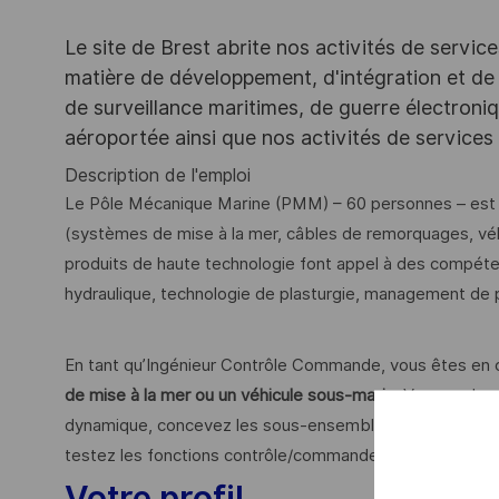
Le site de Brest abrite nos activités de servic
matière de développement, d'intégration et de
de surveillance maritimes, de guerre électroni
aéroportée ainsi que nos activités de services
Description de l'emploi
Le Pôle Mécanique Marine (PMM) – 60 personnes – est
(systèmes de mise à la mer, câbles de remorquages, v
produits de haute technologie font appel à des compét
hydraulique, technologie de plasturgie, management de p
En tant qu’Ingénieur Contrôle Commande, vous êtes en 
de mise à la mer ou un véhicule sous-marin
. Vous analy
dynamique, concevez les sous-ensembles de contrôle,
testez les fonctions contrôle/commande en usine et en me
Votre profil