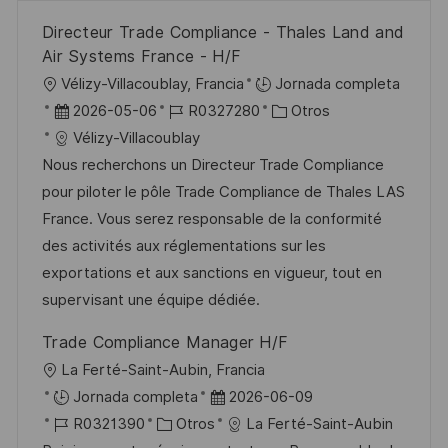
Directeur Trade Compliance - Thales Land and
Air Systems France - H/F
U
Vélizy-Villacoublay, Francia
Jornada completa
b
F
I
C
2026-05-06
R0327280
Otros
i
e
D
a
Vélizy-Villacoublay
c
c
d
t
Nous recherchons un Directeur Trade Compliance
a
h
e
e
pour piloter le pôle Trade Compliance de Thales LAS
c
a
e
g
France. Vous serez responsable de la conformité
i
d
m
o
des activités aux réglementations sur les
ó
e
p
r
exportations et aux sanctions en vigueur, tout en
n
p
l
í
supervisant une équipe dédiée.
u
e
a
Trade Compliance Manager H/F
b
o
U
La Ferté-Saint-Aubin, Francia
l
b
F
Jornada completa
2026-06-09
i
i
I
C
e
R0321390
Otros
La Ferté-Saint-Aubin
c