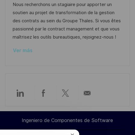
c
c
c
d
t
Nous recherchons un stagiaire pour apporter un
i
a
h
e
e
soutien au projet de transformation de la gestion
ó
c
a
e
g
des contrats au sein du Groupe Thales. Si vous êtes
n
i
d
m
o
passionné par le contract management et que vous
ó
e
p
r
maîtrisez les outils bureautiques, rejoignez-nous !
n
p
l
í
Ver más
u
e
a
b
o
l
i
c
a
Compartir
Compartir
Compartir
Compartir
c
i
a
a
a
por
ó
Ingeniero de Componentes de Software
n
través
través
través
correo