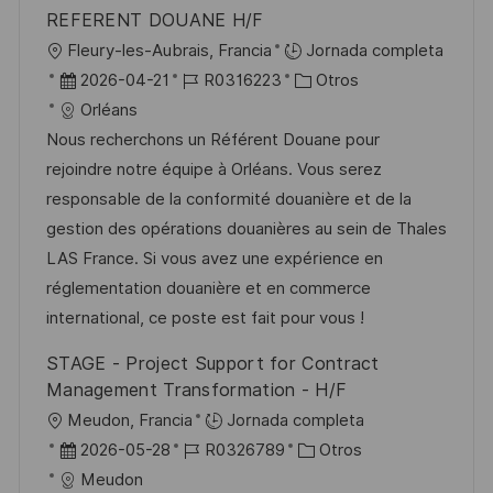
u
e
a
REFERENT DOUANE H/F
b
o
U
Fleury-les-Aubrais, Francia
Jornada completa
l
b
F
I
C
2026-04-21
R0316223
Otros
i
i
e
D
a
Orléans
c
c
c
d
t
Nous recherchons un Référent Douane pour
a
a
h
e
e
rejoindre notre équipe à Orléans. Vous serez
c
c
a
e
g
responsable de la conformité douanière et de la
i
i
d
m
o
gestion des opérations douanières au sein de Thales
ó
ó
e
p
r
LAS France. Si vous avez une expérience en
n
n
p
l
í
réglementation douanière et en commerce
u
e
a
international, ce poste est fait pour vous !
b
o
STAGE - Project Support for Contract
l
Management Transformation - H/F
i
U
Meudon, Francia
Jornada completa
c
b
F
I
C
2026-05-28
R0326789
Otros
a
i
e
D
a
Meudon