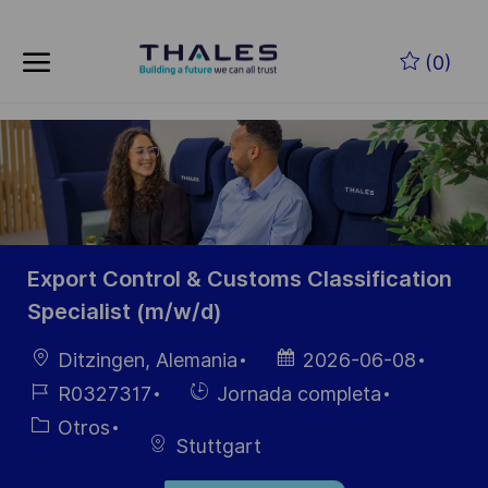
Skip to main content
Saltar al contenido principal
(0)
-
-
Export Control & Customs Classification
Specialist (m/w/d)
Ubicación
Fecha de
Ditzingen, Alemania
2026-06-08
publicación
ID de
Hiring
R0327317
Jornada completa
empleo
Type
Categoría
Otros
Stuttgart