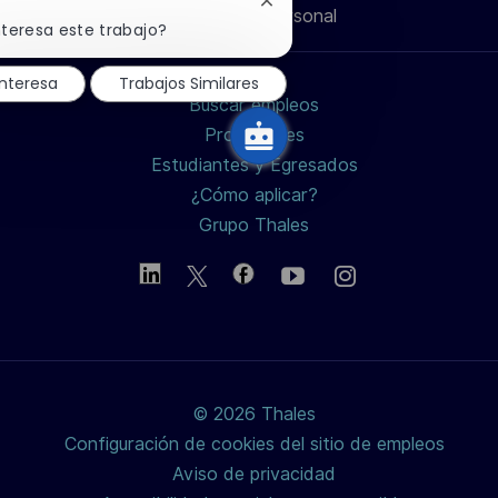
Cerrar
Información personal
de
de
de
electrónico
notificación
nteresa este trabajo?
de
chatbot
LinkedIn
Facebook
twitter
nteresa
Trabajos Similares
Buscar empleos
/
Profesiones
Estudiantes y Egresados
X
¿Cómo aplicar?
Grupo Thales
© 2026 Thales
Configuración de cookies del sitio de empleos
Aviso de privacidad