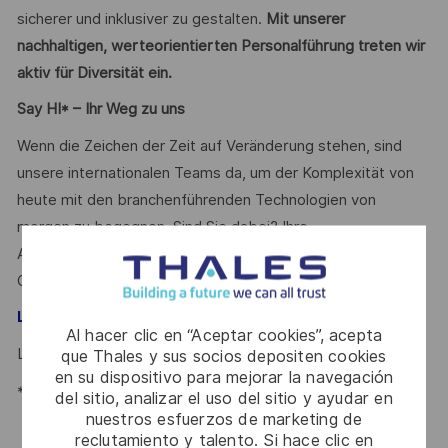
sicherer und inklusiver zu gestalten.
Mit unserer
nachhaltigen, werteorientierten Personalführung treten wir
aktiv für Diversität ein.
Say HI* – Ihr Weg zu uns
Wenn die Zeichen der Zeit auf Veränderung stehen, sind
unsere internationalen Teams da, um der Komplexität von
heute mit den branchenführenden Technologien von
morgen zu begegnen. Sind Sie dabei? Ihre
Ansprechpartnerin
Lena Digel
freut sich schon auf Ihre
Online-Bewerbung über unser
.
Karriereportal
– Talent Acquisition Partnerin #LI-LD2
Lena Digel
Al hacer clic en “Aceptar cookies”, acepta
Lena.DIGEL@thalesgroup.com
que Thales y sus socios depositen cookies
en su dispositivo para mejorar la navegación
*Human Intelligence
del sitio, analizar el uso del sitio y ayudar en
nuestros esfuerzos de marketing de
reclutamiento y talento. Si hace clic en