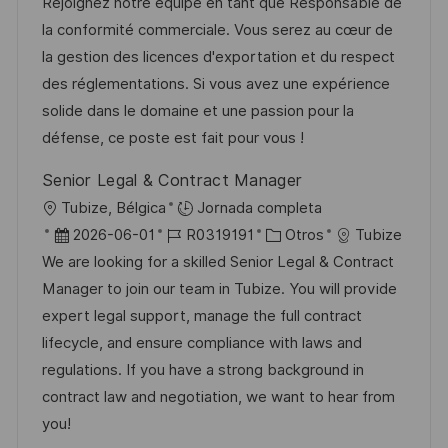
c
D
a
c
Rejoignez notre équipe en tant que Responsable de
a
a
d
t
h
la conformité commerciale. Vous serez au cœur de
c
c
e
e
a
la gestion des licences d'exportation et du respect
i
i
e
g
d
des réglementations. Si vous avez une expérience
ó
ó
m
o
e
solide dans le domaine et une passion pour la
n
n
p
r
p
défense, ce poste est fait pour vous !
l
í
u
Senior Legal & Contract Manager
e
a
b
U
Tubize, Bélgica
Jornada completa
o
l
b
F
I
C
2026-06-01
R0319191
Otros
Tubize
i
i
e
D
a
We are looking for a skilled Senior Legal & Contract
c
c
c
d
t
Manager to join our team in Tubize. You will provide
a
a
h
e
e
expert legal support, manage the full contract
c
c
a
e
g
lifecycle, and ensure compliance with laws and
i
i
d
m
o
regulations. If you have a strong background in
ó
ó
e
p
r
contract law and negotiation, we want to hear from
n
n
p
l
í
you!