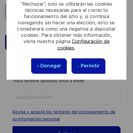
“Rechazar”, solo se utilizarán las cookies
técnicas necesarias para el correcto
Explorar ubicación
funcionamiento del sitio y, si continúa
navegando sin hacer una elección, esto se
considerará como una negativa a depositar
cookies. Para obtener más información,
visite nuestra página
Configuración de
Guardar
Aplicar ahora
cookies
.
Denegar
Permitir
Get notified for similar jobs
You'll receive updates once a week
Enter
Email
address
Required
Revise y acepte los términos del procesamiento de
(Required)
su información personal