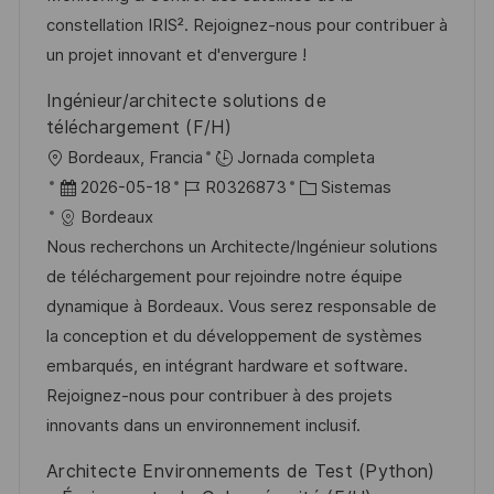
i
ó
e
p
r
constellation IRIS². Rejoignez-nous pour contribuer à
ó
n
p
l
í
un projet innovant et d'envergure !
n
u
e
a
Ingénieur/architecte solutions de
b
o
téléchargement (F/H)
l
U
Bordeaux, Francia
Jornada completa
i
b
F
I
C
2026-05-18
R0326873
Sistemas
c
i
e
D
a
Bordeaux
a
c
c
d
t
Nous recherchons un Architecte/Ingénieur solutions
c
a
h
e
e
de téléchargement pour rejoindre notre équipe
i
c
a
e
g
dynamique à Bordeaux. Vous serez responsable de
ó
i
d
m
o
la conception et du développement de systèmes
n
ó
e
p
r
embarqués, en intégrant hardware et software.
n
p
l
í
Rejoignez-nous pour contribuer à des projets
u
e
a
innovants dans un environnement inclusif.
b
o
Architecte Environnements de Test (Python)
l