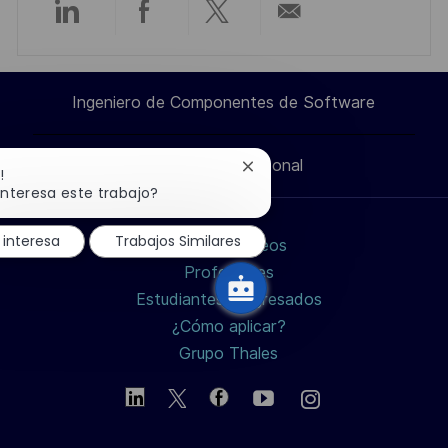
i
Compartir
Compartir
Compartir
Compartir
ó
n
a
a
a
por
Ingeniero de Componentes de Software
través
través
través
correo
Información personal
de
de
de
electrónico
Cerrar
!
notificación
interesa este trabajo?
de
LinkedIn
Facebook
twitter
chatbot
 interesa
Trabajos Similares
Buscar empleos
/
Profesiones
Estudiantes y Egresados
X
¿Cómo aplicar?
Grupo Thales