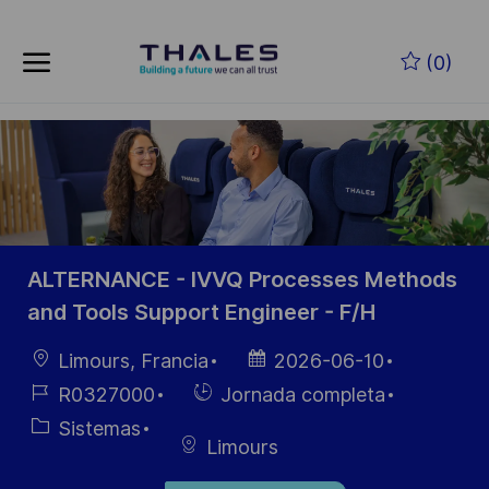
Skip to main content
Saltar al contenido principal
(0)
-
-
ALTERNANCE - IVVQ Processes Methods
and Tools Support Engineer - F/H
Ubicación
Fecha de
Limours, Francia
2026-06-10
publicación
ID de
Hiring
R0327000
Jornada completa
empleo
Type
Categoría
Sistemas
Limours