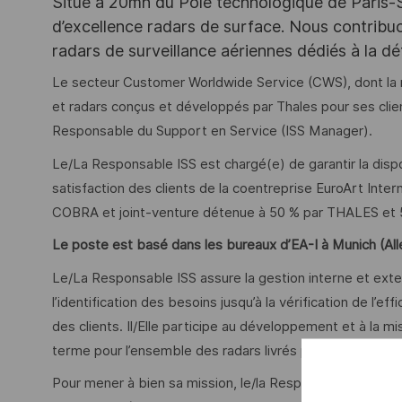
Situé à 20mn du Pôle technologique de Paris-Sac
d’excellence radars de surface. Nous contribuo
radars de surveillance aériennes dédiés à la déte
Le secteur Customer Worldwide Service (CWS), dont la m
et radars conçus et développés par Thales pour ses client
Responsable du Support en Service (ISS Manager).
Le/La Responsable ISS est chargé(e) de garantir la dispo
satisfaction des clients de la coentreprise EuroArt Inte
COBRA et joint-venture détenue à 50 % par THALES et
Le poste est basé dans les bureaux d’EA-I à Munich (Al
Le/La Responsable ISS assure la gestion interne et exte
l’identification des besoins jusqu’à la vérification de l’eff
des clients. Il/Elle participe au développement et à la 
terme pour l’ensemble des radars livrés par EA-I EWIV.
Pour mener à bien sa mission, le/la Responsable ISS peut