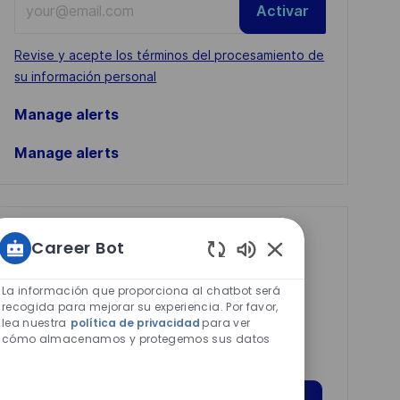
Activar
Email
address
Required
Revise y acepte los términos del procesamiento de
(Required)
su información personal
Manage alerts
Manage alerts
Get tailored job
Career Bot
recommendations
Sonidos
de
based on your
La información que proporciona al chatbot será
chatbot
recogida para mejorar su experiencia. Por favor,
interests.
lea nuestra
política de privacidad
para ver
habilitados
cómo almacenamos y protegemos sus datos