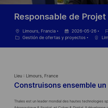
Responsable de Projet 
Limours, Francia
2026-05-26
Ubicación
Fecha
ID
Gestión de ofertas y proyectos
Lim
Categoría
de
de
publicación
emp
Lieu : Limours, France
Construisons ensemble un 
Thales est un leader mondial des hautes technologies spé
Aéronautique & Spatial, et Cyber & Digital. Il développe 