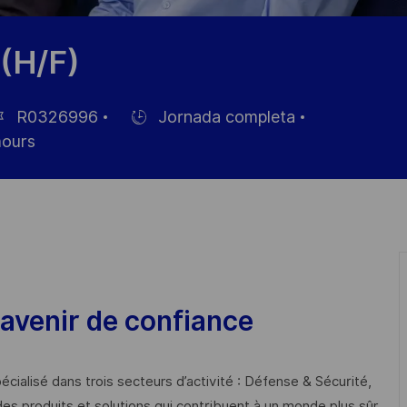
(H/F)
R0326996
Jornada completa
Hiring
ours
Type
leo
avenir de confiance
cialisé dans trois secteurs d’activité : Défense & Sécurité,
des produits et solutions qui contribuent à un monde plus sûr,