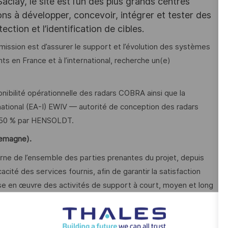
lay, le site est l’un des plus grands centres
ns à développer, concevoir, intégrer et tester des
ction et l’identification de cibles.
ission est d’assurer le support et l’évolution des systèmes
s en France et à l’international, recherche un(e)
nibilité opérationnelle des radars COBRA ainsi que la
rnational (EA-I) EWIV — autorité de conception des radars
 50 % par HENSOLDT.
lemagne).
rne de l’ensemble des parties prenantes du projet, depuis
icacité des services fournis, afin de garantir la satisfaction
mise en œuvre des activités de support à court, moyen et long
 s’appuyer sur l’équipe multinationale locale (Programme,