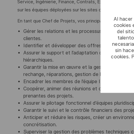
Service, Ingénierie, Finance, Contrats, Export), sur l’exp
sur les équipes déployées sur les sites clients.
Al hacer
En tant que Chef de Projets, vos principales responsabili
cookies e
Gérer les relations et les processus avec l’ensem
del sit
talento
clientes.
necesaria
Identifier et développer des offres de services d
sin hac
Assurer le support et l’adaptation de différents 
cookies. 
hiérarchiques.
Garantir la mise en œuvre et la gestion des servi
rechange, réparations, gestion de l’obsolescence)
Encadrer les membres de l’équipe ISS, en répartis
Coopérer, animer des réunions et communiquer eff
prenantes des projets.
Assurer le pilotage fonctionnel d’équipes pluridiscip
Garantir le suivi et le contrôle financiers des proj
Anticiper et réduire les risques, créer un environ
concrétisation.
Superviser la gestion des problèmes techniques c