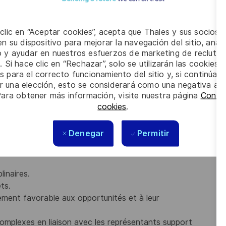
ertise de ses principaux fournisseurs et partenaires, ainsi que
 clic en “Aceptar cookies”, acepta que Thales y sus socios 
tés seront les suivantes:
n su dispositivo para mejorar la navegación del sitio, anali
ble des parties prenantes au sein des organisations
io y ayudar en nuestros esfuerzos de marketing de recluta
. Si hace clic en “Rechazar”, solo se utilizarán las cookies 
s para el correcto funcionamiento del sitio y, si continúa
e support pour l’ensemble de la base installée de radars.
er una elección, esto se considerará como una negativa a d
rapports internes et externes destinés à tous les niveaux
Para obtener más información, visite nuestra página
Config
cookies
.
ces projets (contrats de support et de service, pièces de
.
Denegar
Permitir
sant les tâches et responsabilités.
icacement sur tous les sujets ISS avec les parties
linaires.
ets.
nement favorable aux opportunités et à leur
omplexes en liaison avec les représentants support