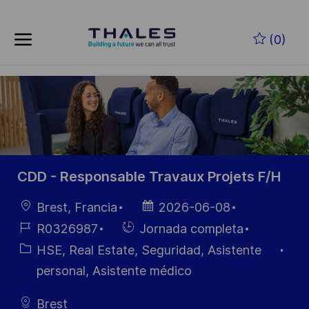
Skip to main content
Saltar al contenido principal
(0)
-
-
CDD - Responsable Travaux Projets F/H
Ubicación
Fecha de
Brest, Francia
2026-06-08
publicación
ID de
Hiring
R0326987
Jornada completa
empleo
Type
Categoría
HSE, Real Estate, Seguridad, Asistente
personal, Asistente médico
Brest