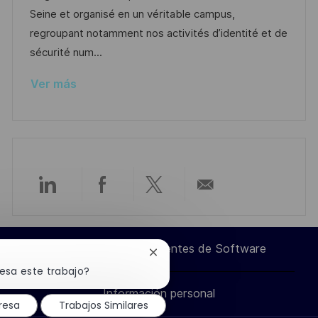
ó
e
o
p
Seine et organisé en un véritable campus,
n
p
r
l
regroupant notamment nos activités d’identité et de
u
í
e
sécurité num...
b
a
o
Ver más
l
i
c
a
c
i
Compartir
Compartir
Compartir
Compartir
ó
n
a
a
a
por
Ingeniero de Componentes de Software
Cerrar
través
través
través
correo
notificación
resa este trabajo?
de
Información personal
chatbot
de
de
de
electrónico
resa
Trabajos Similares