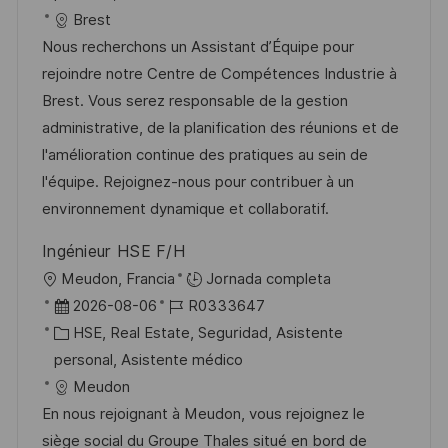
n
a
h
t
e
Brest
c
a
e
e
Nous recherchons un Assistant d’Équipe pour
i
d
g
m
rejoindre notre Centre de Compétences Industrie à
ó
e
o
p
Brest. Vous serez responsable de la gestion
n
p
r
l
administrative, de la planification des réunions et de
u
í
e
l'amélioration continue des pratiques au sein de
b
a
o
l'équipe. Rejoignez-nous pour contribuer à un
l
environnement dynamique et collaboratif.
i
Ingénieur HSE F/H
c
U
Meudon, Francia
Jornada completa
a
b
F
I
2026-08-06
R0333647
c
i
e
C
D
HSE, Real Estate, Seguridad, Asistente
i
c
c
a
d
personal, Asistente médico
ó
a
h
t
e
Meudon
n
c
a
e
e
En nous rejoignant à Meudon, vous rejoignez le
i
d
g
m
siège social du Groupe Thales situé en bord de