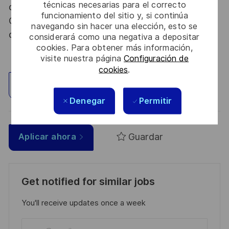
técnicas necesarias para el correcto
dispositions des articles R.2311-1 et suivants du
funcionamiento del sitio y, si continúa
Code de la défense et de l’IGI 1300 SGDSN/PSE
navegando sin hacer una elección, esto se
du 09 août 2021.
considerará como una negativa a depositar
cookies. Para obtener más información,
visite nuestra página
Configuración de
cookies
.
Explorar ubicación
Denegar
Permitir
Guardar
Aplicar ahora
Get notified for similar jobs
You'll receive updates once a week
Enter