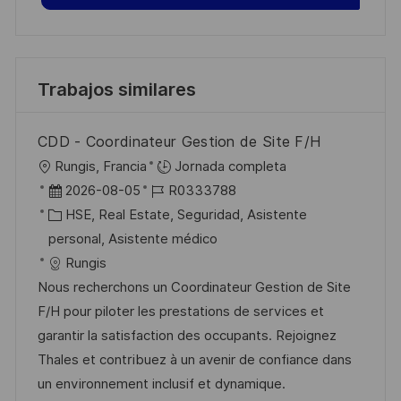
Trabajos similares
CDD - Coordinateur Gestion de Site F/H
U
Rungis, Francia
Jornada completa
b
F
I
2026-08-05
R0333788
i
e
C
D
HSE, Real Estate, Seguridad, Asistente
c
c
a
d
personal, Asistente médico
a
h
t
e
Rungis
c
a
e
e
Nous recherchons un Coordinateur Gestion de Site
i
d
g
m
F/H pour piloter les prestations de services et
ó
e
o
p
garantir la satisfaction des occupants. Rejoignez
n
p
r
l
Thales et contribuez à un avenir de confiance dans
u
í
e
un environnement inclusif et dynamique.