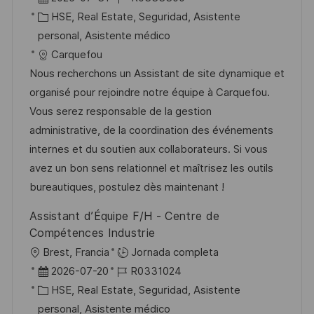
c
i
e
C
D
HSE, Real Estate, Seguridad, Asistente
i
c
c
a
d
personal, Asistente médico
ó
a
h
t
e
Carquefou
n
c
a
e
e
Nous recherchons un Assistant de site dynamique et
i
d
g
m
organisé pour rejoindre notre équipe à Carquefou.
ó
e
o
p
Vous serez responsable de la gestion
n
p
r
l
administrative, de la coordination des événements
u
í
e
internes et du soutien aux collaborateurs. Si vous
b
a
o
avez un bon sens relationnel et maîtrisez les outils
l
bureautiques, postulez dès maintenant !
i
Assistant d’Équipe F/H - Centre de
c
Compétences Industrie
a
U
Brest, Francia
Jornada completa
c
b
F
I
2026-07-20
R0331024
i
i
e
C
D
HSE, Real Estate, Seguridad, Asistente
ó
c
c
a
d
personal, Asistente médico