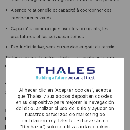
Aisance relationnelle et capacité à coordonner des
interlocuteurs variés
Capacité à communiquer avec les occupants, les
prestataires et les services internes
Esprit d’initiative, sens du service et goût du terrain
Thales reconnait tous les talents, la diversité est notre
meilleur atout. Postulez et rejoignez-nous.
Thales, entreprise Handi-Engagée, reconnait
tous les talents. La diversité est notre meilleur
Al hacer clic en “Aceptar cookies”, acepta
atout. Postulez et rejoignez nous !
que Thales y sus socios depositen cookies
en su dispositivo para mejorar la navegación
Le poste pouvant nécessiter d'accéder à des
del sitio, analizar el uso del sitio y ayudar en
informations relevant du secret de la défense
nuestros esfuerzos de marketing de
nationale, la personne retenue fera l'objet d'une
reclutamiento y talento. Si hace clic en
procédure d’habilitation, conformément aux
“Rechazar”, solo se utilizarán las cookies