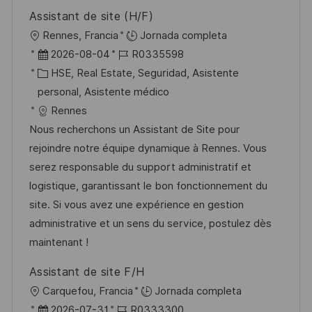
b
a
o
Assistant de site (H/F)
l
U
Rennes, Francia
Jornada completa
i
b
F
I
2026-08-04
R0335598
c
i
e
C
D
HSE, Real Estate, Seguridad, Asistente
a
c
c
a
d
personal, Asistente médico
c
a
h
t
e
Rennes
i
c
a
e
e
Nous recherchons un Assistant de Site pour
ó
i
d
g
m
rejoindre notre équipe dynamique à Rennes. Vous
n
ó
e
o
p
serez responsable du support administratif et
n
p
r
l
logistique, garantissant le bon fonctionnement du
u
í
e
site. Si vous avez une expérience en gestion
b
a
o
administrative et un sens du service, postulez dès
l
maintenant !
i
Assistant de site F/H
c
U
Carquefou, Francia
Jornada completa
a
b
F
I
2026-07-31
R0333300