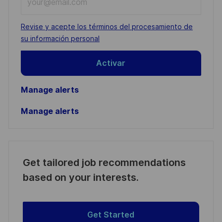
Email
address
Required
Revise y acepte los términos del procesamiento de
(Required)
su información personal
Activar
Manage alerts
Manage alerts
Get tailored job recommendations
based on your interests.
Get Started