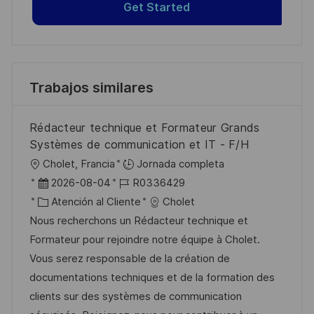
Get Started
Trabajos similares
Rédacteur technique et Formateur Grands
Systèmes de communication et IT - F/H
U
Cholet, Francia
Jornada completa
b
F
I
2026-08-04
R0336429
i
e
C
D
Atención al Cliente
Cholet
c
c
a
d
Nous recherchons un Rédacteur technique et
a
h
t
e
Formateur pour rejoindre notre équipe à Cholet.
c
a
e
e
Vous serez responsable de la création de
i
d
g
m
documentations techniques et de la formation des
ó
e
o
p
clients sur des systèmes de communication