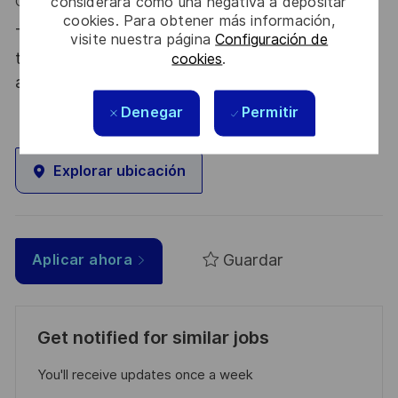
considerará como una negativa a depositar
Ce poste est fait pour vous !
cookies. Para obtener más información,
Thales, entreprise Handi-Engagée, reconnait
visite nuestra página
Configuración de
tous les talents. La diversité est notre meilleur
cookies
.
atout. Postulez et rejoignez nous !
Denegar
Permitir
Explorar ubicación
Guardar
Aplicar ahora
Get notified for similar jobs
You'll receive updates once a week