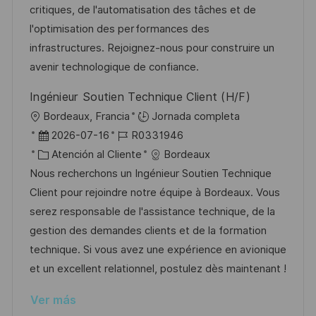
i
d
g
m
critiques, de l'automatisation des tâches et de
n
ó
e
o
p
l'optimisation des performances des
n
p
r
l
infrastructures. Rejoignez-nous pour construire un
u
í
e
avenir technologique de confiance.
b
a
o
Ingénieur Soutien Technique Client (H/F)
l
U
Bordeaux, Francia
Jornada completa
i
b
F
I
2026-07-16
R0331946
c
i
e
C
D
Atención al Cliente
Bordeaux
a
c
c
a
d
Nous recherchons un Ingénieur Soutien Technique
c
a
h
t
e
Client pour rejoindre notre équipe à Bordeaux. Vous
i
c
a
e
e
serez responsable de l'assistance technique, de la
ó
i
d
g
m
gestion des demandes clients et de la formation
n
ó
e
o
p
technique. Si vous avez une expérience en avionique
n
p
r
l
et un excellent relationnel, postulez dès maintenant !
u
í
e
Ver más
b
a
o