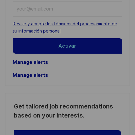
Enter
Email
address
Required
Revise y acepte los términos del procesamiento de
(Required)
su información personal
Activar
Manage alerts
Manage alerts
Get tailored job recommendations
based on your interests.