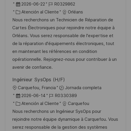
c
b
F
I
2026-06-22
R0329862
a
i
e
C
D
Atención al Cliente
Orléans
c
c
c
a
d
Nous recherchons un Technicien de Réparation de
i
a
h
t
e
Cartes Électroniques pour rejoindre notre équipe à
ó
c
a
e
e
Orléans. Vous serez responsable de l'expertise et
n
i
d
g
m
de la réparation d'équipements électroniques, tout
ó
e
o
p
en maintenant les références en condition
n
p
r
l
opérationnelle. Rejoignez-nous pour contribuer à un
u
í
e
avenir de confiance.
b
a
o
Ingénieur SysOps (H/F)
l
U
Carquefou, Francia
Jornada completa
i
b
F
I
2026-06-14
R0330389
c
i
e
C
D
Atención al Cliente
Carquefou
a
c
c
a
d
Nous recherchons un Ingénieur SysOps pour
c
a
h
t
e
rejoindre notre équipe dynamique à Carquefou. Vous
i
c
a
e
e
serez responsable de la gestion des systèmes
ó