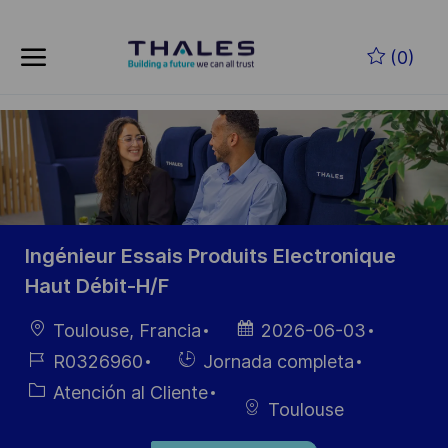
Skip to main content
Saltar al contenido principal
(0)
-
-
Ingénieur Essais Produits Electronique
Haut Débit-H/F
Ubicación
Fecha de
Toulouse, Francia
2026-06-03
publicación
ID de
Hiring
R0326960
Jornada completa
empleo
Type
Categoría
Atención al Cliente
Toulouse