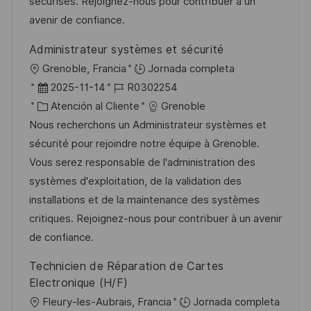
n
p
r
l
sécurisés. Rejoignez-nous pour contribuer à un
u
í
e
avenir de confiance.
b
a
o
Administrateur systèmes et sécurité
l
U
Grenoble, Francia
Jornada completa
i
b
F
I
2025-11-14
R0302254
c
i
e
C
D
Atención al Cliente
Grenoble
a
c
c
a
d
Nous recherchons un Administrateur systèmes et
c
a
h
t
e
sécurité pour rejoindre notre équipe à Grenoble.
i
c
a
e
e
Vous serez responsable de l'administration des
ó
i
d
g
m
systèmes d'exploitation, de la validation des
n
ó
e
o
p
installations et de la maintenance des systèmes
n
p
r
l
critiques. Rejoignez-nous pour contribuer à un avenir
u
í
e
de confiance.
b
a
o
Technicien de Réparation de Cartes
l
Electronique (H/F)
i
U
Fleury-les-Aubrais, Francia
Jornada completa