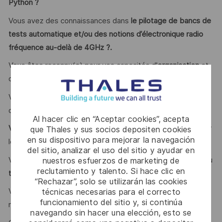
Python ?
Vous avez des connaissances dans
le pilotage de bancs de
tests automatique et/ou des notions d’électronique radio
fréquence au-delà de 4GHz ?.
Vous êtes reconnu(e) pour vos capacités d'
organisation
et
de
communication
?
Vous êtes
rigoureux(se), fiable
, vous savez faire preuve
d’
autonomie et d’initiative ?
Al hacer clic en “Aceptar cookies”, acepta
V
ous avez un esprit critique et savez
analyser
et
présenter
que Thales y sus socios depositen cookies
en su dispositivo para mejorar la navegación
les
procédures et rapports d’essais
?
del sitio, analizar el uso del sitio y ayudar en
Vous avez le sens de l’
innovation
, du
challenge
et le goût du
nuestros esfuerzos de marketing de
reclutamiento y talento. Si hace clic en
travail en équipe
?
“Rechazar”, solo se utilizarán las cookies
técnicas necesarias para el correcto
Votre
maîtrise de l’Anglais
vous permet de converser et
funcionamiento del sitio y, si continúa
rédiger de la documentation ?
navegando sin hacer una elección, esto se