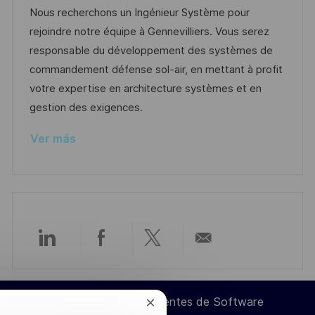
a
c
c
d
t
Nous recherchons un Ingénieur Système pour
c
a
h
e
e
rejoindre notre équipe à Gennevilliers. Vous serez
i
c
a
e
g
responsable du développement des systèmes de
ó
i
d
m
o
commandement défense sol-air, en mettant à profit
n
ó
e
p
r
votre expertise en architecture systèmes et en
n
p
l
í
gestion des exigences.
u
e
a
Ver más
b
o
l
i
c
a
c
Compartir
Compartir
Compartir
Compartir
i
ó
a
a
a
por
n
Ingeniero de Componentes de Software
Cerrar