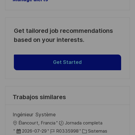
Get tailored job recommendations
based on your interests.
Get Started
Trabajos similares
Ingénieur Système
U
Élancourt, Francia
Jornada completa
b
F
I
C
2026-07-29
R0335998
Sistemas