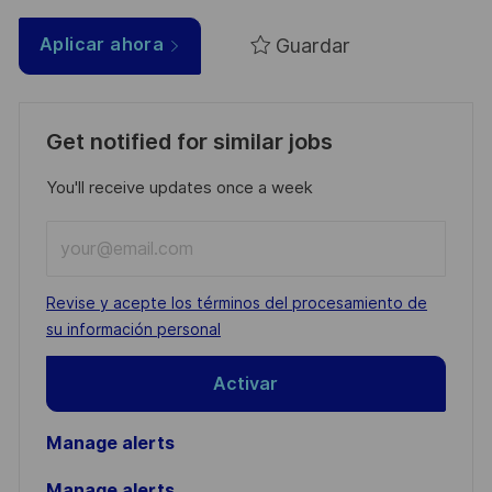
Guardar
Aplicar ahora
Get notified for similar jobs
You'll receive updates once a week
Enter
Email
address
Required
Revise y acepte los términos del procesamiento de
(Required)
su información personal
Activar
Manage alerts
Manage alerts