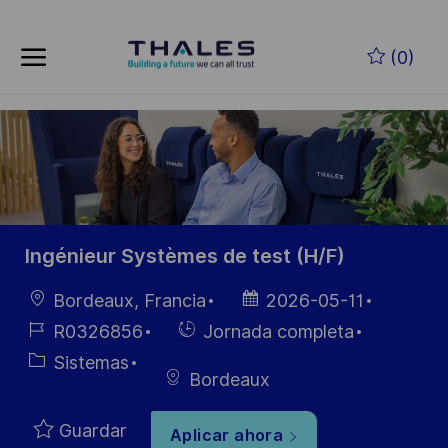
Skip to main content
Saltar al contenido principal
(0)
-
-
Ingénieur Systèmes de test (H/F)
Ubicación
Fecha de
Bordeaux, Francia
2026-05-11
publicación
ID de
Hiring
R0326856
Jornada completa
empleo
Type
Categoría
Sistemas
Bordeaux
Guardar
Aplicar ahora