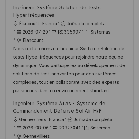
b
o
Ingénieur Système Solution de tests
l
Hyperfréquences
i
U
Élancourt, Francia
Jornada completa
c
b
F
I
C
2026-07-29
R0335997
Sistemas
a
i
e
D
a
Elancourt
c
c
c
d
t
Nous recherchons un Ingénieur Système Solution de
i
a
h
e
e
tests Hyperfréquences pour rejoindre notre équipe
ó
c
a
e
g
dynamique. Vous participerez au développement de
n
i
d
m
o
solutions de test innovantes pour des systèmes
ó
e
p
r
complexes, tout en collaborant avec des experts
n
p
l
í
passionnés dans un environnement stimulant.
u
e
a
Ingénieur Système Atlas - Système de
b
o
Commandement Défense Sol Air H/F
l
U
Gennevilliers, Francia
Jornada completa
i
b
F
I
C
2026-08-06
R0327041
Sistemas
c
i
e
D
a
Gennevilliers