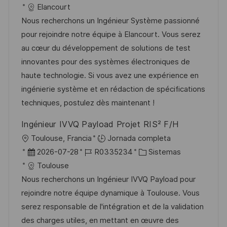
i
e
D
a
Elancourt
c
c
d
t
Nous recherchons un Ingénieur Système passionné
a
h
e
e
pour rejoindre notre équipe à Elancourt. Vous serez
c
a
e
g
au cœur du développement de solutions de test
i
d
m
o
innovantes pour des systèmes électroniques de
ó
e
p
r
haute technologie. Si vous avez une expérience en
n
p
l
í
ingénierie système et en rédaction de spécifications
u
e
a
techniques, postulez dès maintenant !
b
o
Ingénieur IVVQ Payload Projet RIS² F/H
l
U
Toulouse, Francia
Jornada completa
i
b
F
I
C
2026-07-28
R0335234
Sistemas
c
i
e
D
a
Toulouse
a
c
c
d
t
Nous recherchons un Ingénieur IVVQ Payload pour
c
a
h
e
e
rejoindre notre équipe dynamique à Toulouse. Vous
i
c
a
e
g
serez responsable de l'intégration et de la validation
ó
i
d
m
o
des charges utiles, en mettant en œuvre des
n