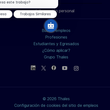
través
través
través
correo
notificación
esa este trabajo?
de
chatbot
Información personal
de
de
de
electrónico
resa
Trabajos Similares
LinkedIn
Facebook
twitter
Buscar empleos
/
Profesiones
Estudiantes y Egresados
X
¿Cómo aplicar?
Grupo Thales
© 2026 Thales
Configuración de cookies del sitio de empleos