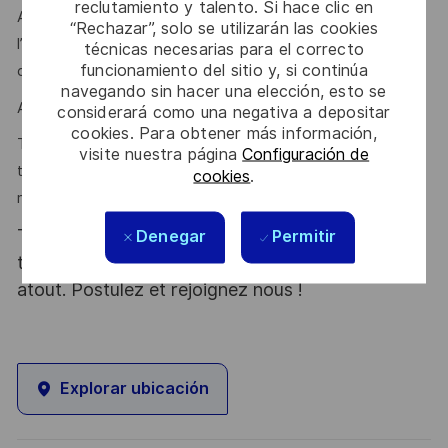
reclutamiento y talento. Si hace clic en
Autonomie, capacité d’écoute et de dialogue, sens de
“Rechazar”, solo se utilizarán las cookies
l’analyse, leadership et esprit d’innovation sont des qualités
técnicas necesarias para el correcto
funcionamiento del sitio y, si continúa
que l’on vous reconnait ?
navegando sin hacer una elección, esto se
Alors ce poste est fait pour vous !
considerará como una negativa a depositar
cookies. Para obtener más información,
Thales, entreprise Handi-Engagée, reconnait tous les
visite nuestra página
Configuración de
talents. La diversité est notre meilleur atout. Postulez et
cookies
.
rejoignez nous !
Thales, entreprise Handi-Engagée, reconnait
Denegar
Permitir
tous les talents. La diversité est notre meilleur
atout. Postulez et rejoignez nous !
Explorar ubicación