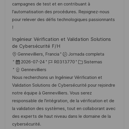
ó
e
p
r
campagnes de test et en contribuant à
n
p
l
í
l'automatisation des procédures. Rejoignez-nous
u
e
a
pour relever des défis technologiques passionnants
b
o
!
l
Ingénieur Vérification et Validation Solutions
i
de Cybersécurité F/H
c
U
Gennevilliers, Francia
Jornada completa
a
b
F
I
C
2026-07-24
R0313770
Sistemas
c
i
e
D
a
Gennevilliers
i
c
c
d
t
Nous recherchons un Ingénieur Vérification et
ó
a
h
e
e
Validation Solutions de Cybersécurité pour rejoindre
n
c
a
e
g
notre équipe à Gennevilliers. Vous serez
i
d
m
o
responsable de l'intégration, de la vérification et de
ó
e
p
r
la validation des systèmes, tout en collaborant avec
n
p
l
í
des experts de haut niveau dans le domaine de la
u
e
a
cybersécurité.