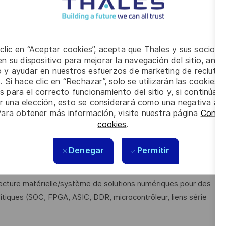
naires (conception cartes, FPGAs, ASIC, développement,
trie).
olution, le respect des processus, méthodes et outils
t la testabilité du produit.
 clic en “Aceptar cookies”, acepta que Thales y sus socios 
n su dispositivo para mejorar la navegación del sitio, anali
 le chef de projets et tous les métiers contributeurs à
io y ayudar en nuestros esfuerzos de marketing de recluta
. Si hace clic en “Rechazar”, solo se utilizarán las cookies 
s para el correcto funcionamiento del sitio y, si continúa
er una elección, esto se considerará como una negativa a d
Para obtener más información, visite nuestra página
Config
cookies
.
ondamental pour vous?
Denegar
Permitir
 électronique, télécommunication ou d’un domaine connexe et
itecture matérielle/système de solutions numériques pour des
itiques (SOC, FPGA, ASIC, DDR, microcontrôleur, liens série