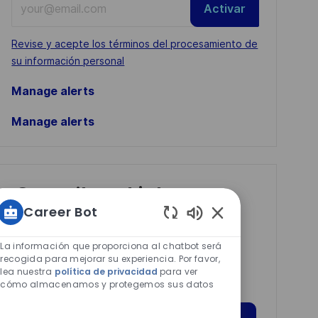
Activar
Email
address
Required
Revise y acepte los términos del procesamiento de
(Required)
su información personal
Manage alerts
Manage alerts
Get tailored job
Career Bot
recommendations
Sonidos
based on your
de
La información que proporciona al chatbot será
interests.
chatbot
recogida para mejorar su experiencia. Por favor,
lea nuestra
política de privacidad
para ver
habilitados
cómo almacenamos y protegemos sus datos