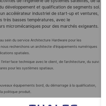
ivités de l’ingénierie de systèmes satellites, de la
 du développement et qualification de segments sol.
un accélérateur industriel de start-up et ventures,
des très basses températures, avec le
eurs micromécaniques pour des marchés exigeants.
au sein du service Architecture Hardware pour les
 nous recherchons un architecte d'équipements numériques
ications spatiales.
interface technique avec le client, de l’architecture, du suivi
wares pour les systèmes spatiaux.
 nouveaux équipements bord, du démarrage à la qualification,
a politique produit.
semble l’équipement, valider et tracez les exigences, en