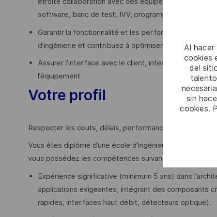
étroite collaboration avec des équipes pluridiscipli
software, banc de test, IVV, programme, qualité, indus
Garantir la fonctionnalité et les performances de la s
d'ingénierie et contribuez à optimiser la fabricabilité e
Al hacer
cookies e
Assurer l’interface avec le client, interne ou externe,
del sit
l’équipement
talento
necesaria
Votre profil
sin hac
cookies. 
Respecter les couts, délais, performances projet est f
Vous êtes diplômé d’une école d'ingénieur ou master en
vous possédez les compétences suivantes :
Expérience significative (minimum 5 ans) dans l’arch
applications exigeantes, intégrant des composants cr
rapides, interfaces haut débit, détecteurs optique).