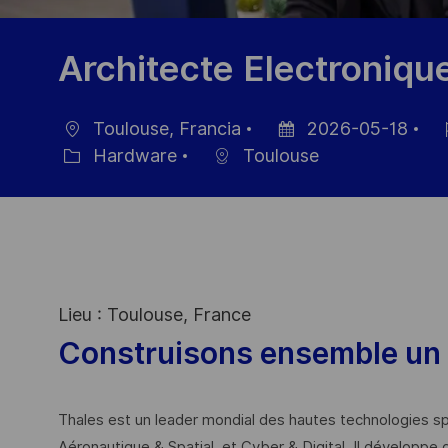
Architecte Electroniqu
Toulouse, Francia
2026-05-18
Ubicación
Fecha
ID
Hardware
Toulouse
Categoría
de
de
publicación
em
Lieu : Toulouse, France
Construisons ensemble un 
Thales est un leader mondial des hautes technologies spé
Aéronautique & Spatial, et Cyber & Digital. Il développe 