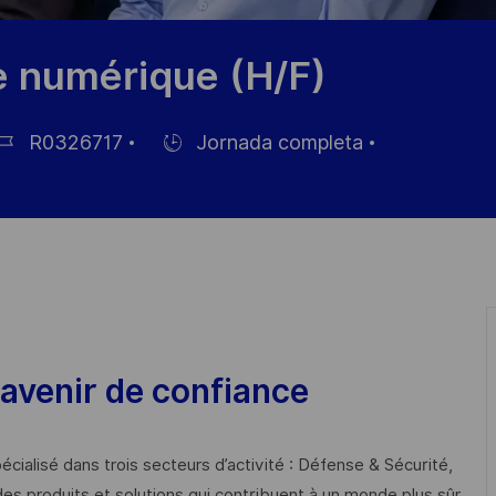
e numérique (H/F)
R0326717
Jornada completa
Hiring
Type
pleo
avenir de confiance
cialisé dans trois secteurs d’activité : Défense & Sécurité,
des produits et solutions qui contribuent à un monde plus sûr,