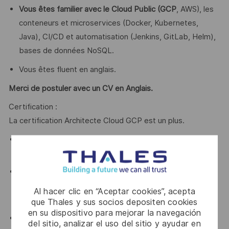
Vous êtes familier avec le Cloud Public (GCP
, AWS), les
conteneurs et microservices (Docker, Kubernetes,
Java), CI/CD et automatisation (Jenkins, GitLab, Helm),
bases de données NoSQL.
Vous êtes fluent en anglais.
Merci de postuler avec un CV en Anglais.
Certification :
La certification Architecte Cloud GCP est un plus.
Vous avez déjà mis en place la surveillance produit et
l’infrastructure sous-jacente.
Vous avez une expérience de développement dans un
contexte de systèmes distribués et/ou de haute
Al hacer clic en “Aceptar cookies”, acepta
disponibilité.
que Thales y sus socios depositen cookies
en su dispositivo para mejorar la navegación
Vous êtes familier avec le développement de
del sitio, analizar el uso del sitio y ayudar en