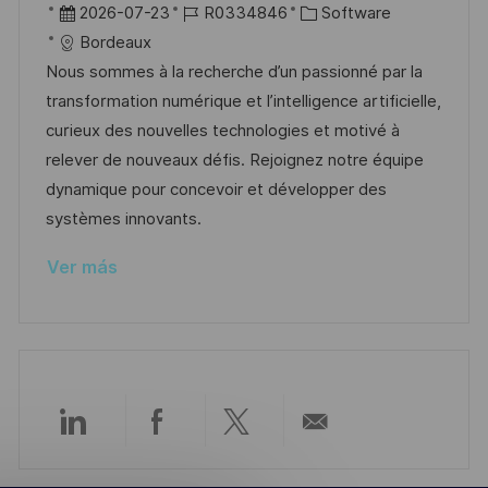
b
F
I
C
2026-07-23
R0334846
Software
i
i
e
D
a
Bordeaux
c
c
c
d
t
Nous sommes à la recherche d’un passionné par la
a
a
h
e
e
transformation numérique et l’intelligence artificielle,
c
c
a
e
g
curieux des nouvelles technologies et motivé à
i
i
d
m
o
relever de nouveaux défis. Rejoignez notre équipe
ó
ó
e
p
r
dynamique pour concevoir et développer des
n
n
p
l
í
systèmes innovants.
u
e
a
Ver más
b
o
l
i
c
a
c
Compartir
Compartir
Compartir
Compartir
i
ó