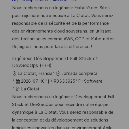
c
t
h
e
Nous recherchons un Ingénieur Fiabilité des Sites
i
e
a
e
pour rejoindre notre équipe à La Ciotat. Vous serez
ó
g
d
m
responsable de la sécurité et de la performance
n
o
e
p
des environnements cloud souverains, en utilisant
r
p
l
des technologies comme AWS, GCP et Kubernetes.
í
u
e
Rejoignez-nous pour faire la différence !
a
b
o
Ingénieur Développement Full Stack et
l
DevSecOps (F/H)
i
U
La Ciotat, Francia
Jornada completa
c
b
F
I
C
2026-07-10
R0333925
Software
a
i
e
D
a
La Ciotat
c
c
c
d
t
Nous recherchons un Ingénieur Développement Full
i
a
h
e
e
Stack et DevSecOps pour rejoindre notre équipe
ó
c
a
e
g
dynamique à La Ciotat. Vous serez responsable de
n
i
d
m
o
la conception et du développement de solutions
ó
e
p
r
logicielles innovantes dans un environnement Agile.