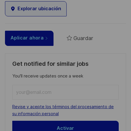
Explorar ubicación
Guardar
Aplicar ahora
Get notified for similar jobs
You'll receive updates once a week
Enter
Email
address
Required
Revise y acepte los términos del procesamiento de
(Required)
su información personal
Activar