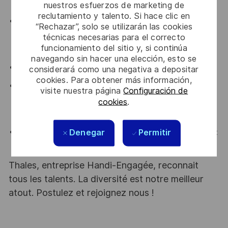
microservices.
nuestros esfuerzos de marketing de
reclutamiento y talento. Si hace clic en
Vous avez participé à la définition d’architectures,
“Rechazar”, solo se utilizarán las cookies
structures de données, algorithmes avec des
técnicas necesarias para el correcto
funcionamiento del sitio y, si continúa
contraintes de performance, sécurité, fiabilité, etc.
navegando sin hacer una elección, esto se
Certification architecte cloud public.
considerará como una negativa a depositar
cookies. Para obtener más información,
Vous vous intéressez aux aspects Site Reliability
visite nuestra página
Configuración de
Engineer : CI/CD, automatisation, monitoring et
cookies
.
observabilité, amélioration continue.
Denegar
Permitir
Vous êtes un ingénieur développeur accompli, polyvalent
et capable de gérer plusieurs tâches.
Thales, entreprise Handi-Engagée, reconnait
tous les talents. La diversité est notre meilleur
atout. Postulez et rejoignez nous !