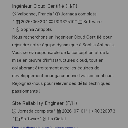
Ingénieur Cloud Certifié (H/F)
U
Valbonne, Francia
Jornada completa
b
F
I
C
2026-06-30
R0332510
Software
i
e
D
a
Sophia Antipolis
c
c
d
t
Nous recherchons un Ingénieur Cloud Certifié pour
a
h
e
e
rejoindre notre équipe dynamique à Sophia Antipolis.
c
a
e
g
Vous serez responsable de la conception et de la
i
d
m
o
mise en œuvre d'infrastructures cloud, tout en
ó
e
p
r
collaborant étroitement avec les équipes de
n
p
l
í
développement pour garantir une livraison continue.
u
e
a
Rejoignez-nous pour relever des défis techniques
b
o
passionnants !
l
Site Reliability Engineer (F/H)
i
F
I
Jornada completa
2026-07-01
R0320073
c
C
e
D
Software
La Ciotat
a
a
c
d
Empleo disponible en 2 ubicaciones