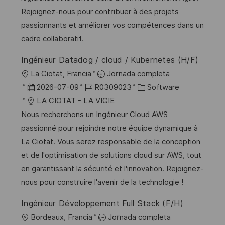
n
p
l
í
Rejoignez-nous pour contribuer à des projets
u
e
a
passionnants et améliorer vos compétences dans un
b
o
cadre collaboratif.
l
Ingénieur Datadog / cloud / Kubernetes (H/F)
i
U
La Ciotat, Francia
Jornada completa
c
b
F
I
C
2026-07-09
R0309023
Software
a
i
e
D
a
LA CIOTAT - LA VIGIE
c
c
c
d
t
Nous recherchons un Ingénieur Cloud AWS
i
a
h
e
e
passionné pour rejoindre notre équipe dynamique à
ó
c
a
e
g
La Ciotat. Vous serez responsable de la conception
n
i
d
m
o
et de l'optimisation de solutions cloud sur AWS, tout
ó
e
p
r
en garantissant la sécurité et l'innovation. Rejoignez-
n
p
l
í
nous pour construire l'avenir de la technologie !
u
e
a
Ingénieur Développement Full Stack (F/H)
b
o
U
Bordeaux, Francia
Jornada completa
l