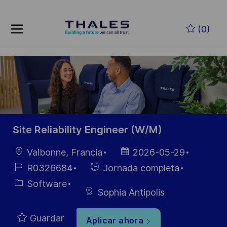
Skip to main content
Saltar al contenido principal
(0)
-
-
Site Reliability Engineer (W/M)
Ubicación
Fecha de
Valbonne, Francia
2026-05-29
publicación
ID de
Hiring
R0326684
Jornada completa
empleo
Type
Categoría
Software
Sophia Antipolis
Guardar
Aplicar ahora