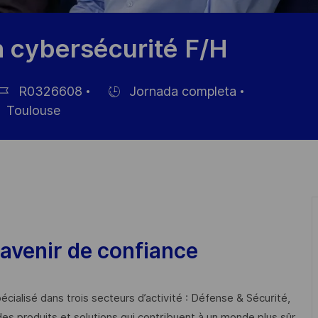
n cybersécurité F/H
R0326608
Jornada completa
Hiring
Toulouse
Type
pleo
avenir de confiance
cialisé dans trois secteurs d’activité : Défense & Sécurité,
des produits et solutions qui contribuent à un monde plus sûr,