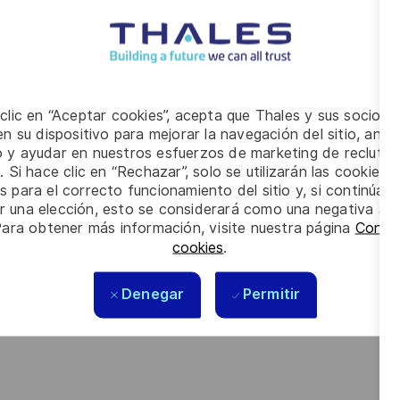
GALILEO chez notre client Thales Alenia Space France
 clic en “Aceptar cookies”, acepta que Thales y sus socios 
n su dispositivo para mejorar la navegación del sitio, anali
io y ayudar en nuestros esfuerzos de marketing de recluta
n intégrant une équipe projet composé d'experts de haut
. Si hace clic en “Rechazar”, solo se utilizarán las cookies 
s para el correcto funcionamiento del sitio y, si continúa
er una elección, esto se considerará como una negativa a d
tes technologies ?
Para obtener más información, visite nuestra página
Config
cookies
.
bersécurité ?
et/ou cybersécurité et avez des compétences sur :
Denegar
Permitir