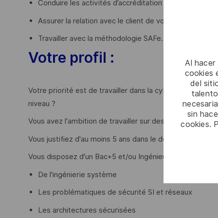
Conduire les activités d’accréditation d’un segment 
Assurer la relation avec le client de votre périmètre,
Travailler avec la méthodologie SAFe.
Votre profil :
Al hacer
cookies e
del sit
Votre priorité est de travailler dans la cybersécurité e
talento
necesaria
niveau ?
sin hac
Vous avez l'ambition de travailler sur des projets de hau
cookies. 
Vous justifiez d'au moins 5 ans dans le domaine de la cy
Vous disposez d'un Bac+5 et/ou Ingénieur informatique 
De l'ingénierie système
Les problématiques de sécurité SI et réseaux
Les architectures sécurisées