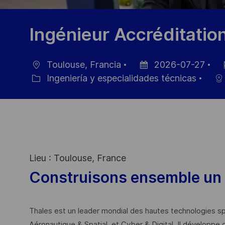
Ingénieur Accréditatio
Toulouse, Francia
2026-07-27
Ubicación
Fecha
ID
Ingeniería y especialidades técnicas
Categoría
de
de
publicación
em
Lieu : Toulouse, France
Construisons ensemble un 
Thales est un leader mondial des hautes technologies spé
Aéronautique & Spatial, et Cyber & Digital. Il développe 