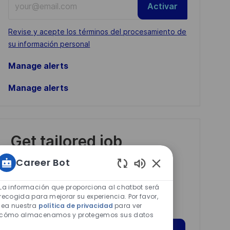
Activar
Email
address
Required
Revise y acepte los términos del procesamiento de
(Required)
su información personal
Manage alerts
Manage alerts
Get tailored job
recommendations
Career Bot
based on your
Sonidos
interests.
de
La información que proporciona al chatbot será
chatbot
recogida para mejorar su experiencia. Por favor,
lea nuestra
política de privacidad
para ver
habilitados
cómo almacenamos y protegemos sus datos