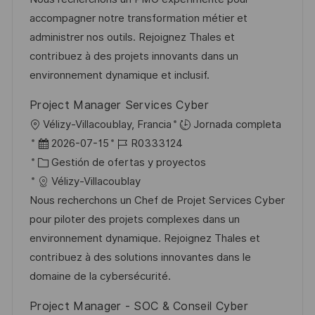
n
c
a
e
e
accompagner notre transformation métier et
i
d
g
m
administrer nos outils. Rejoignez Thales et
ó
e
o
p
contribuez à des projets innovants dans un
n
p
r
l
environnement dynamique et inclusif.
u
í
e
Project Manager Services Cyber
b
a
o
U
Vélizy-Villacoublay, Francia
Jornada completa
l
b
F
I
2026-07-15
R0333124
i
i
e
C
D
Gestión de ofertas y proyectos
c
c
c
a
d
Vélizy-Villacoublay
a
a
h
t
e
Nous recherchons un Chef de Projet Services Cyber
c
c
a
e
e
pour piloter des projets complexes dans un
i
i
d
g
m
environnement dynamique. Rejoignez Thales et
ó
ó
e
o
p
contribuez à des solutions innovantes dans le
n
n
p
r
l
domaine de la cybersécurité.
u
í
e
Project Manager - SOC & Conseil Cyber
b
a
o