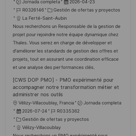
b
F
Jornada completa
2026-04-23
i
i
I
C
e
R0326146
Gestión de ofertas y proyectos
c
c
D
a
c
La Ferté-Saint-Aubin
a
a
d
t
h
Nous recherchons un Responsable de la gestion de
c
c
e
e
a
projet pour rejoindre notre équipe dynamique chez
i
i
e
g
d
Thales. Vous serez en charge de développer et
ó
ó
m
o
e
d'améliorer les standards de gestion des offres et
n
n
p
r
p
projets, tout en assurant une coordination efficace
l
í
u
et une analyse des performances clés.
e
a
b
[CWS DOP PMO] - PMO expérimenté pour
o
l
accompagner notre transformation métier et
i
administrer nos outils
c
U
Vélizy-Villacoublay, Francia
Jornada completa
a
b
F
I
2026-07-24
R0335362
c
i
e
C
D
Gestión de ofertas y proyectos
i
c
c
a
d
Vélizy-Villacoublay
ó
a
h
t
e
Nous recherchons un PMO expérimenté pour