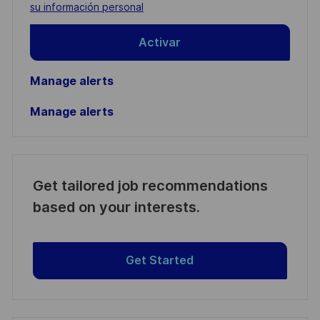
(Required)
su información personal
Activar
Manage alerts
Manage alerts
Get tailored job recommendations
based on your interests.
Get Started