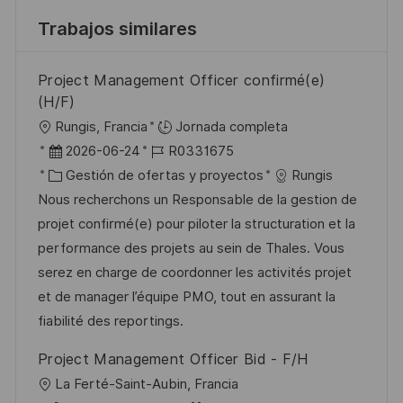
Trabajos similares
Project Management Officer confirmé(e)
(H/F)
U
Rungis, Francia
Jornada completa
b
F
I
2026-06-24
R0331675
i
e
C
D
Gestión de ofertas y proyectos
Rungis
c
c
a
d
Nous recherchons un Responsable de la gestion de
a
h
t
e
projet confirmé(e) pour piloter la structuration et la
c
a
e
e
performance des projets au sein de Thales. Vous
i
d
g
m
serez en charge de coordonner les activités projet
ó
e
o
p
et de manager l’équipe PMO, tout en assurant la
n
p
r
l
fiabilité des reportings.
u
í
e
Project Management Officer Bid - F/H
b
a
o
U
La Ferté-Saint-Aubin, Francia
l