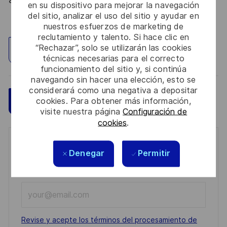
en su dispositivo para mejorar la navegación
del sitio, analizar el uso del sitio y ayudar en
nuestros esfuerzos de marketing de
reclutamiento y talento. Si hace clic en
“Rechazar”, solo se utilizarán las cookies
Explorar ubicación
técnicas necesarias para el correcto
funcionamiento del sitio y, si continúa
navegando sin hacer una elección, esto se
considerará como una negativa a depositar
Guardar
cookies. Para obtener más información,
Aplicar ahora
visite nuestra página
Configuración de
cookies
.
Get notified for similar jobs
Denegar
Permitir
You'll receive updates once a week
Enter
Email
address
Required
Revise y acepte los términos del procesamiento de