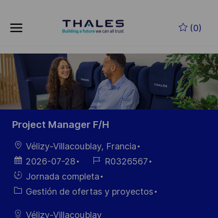
Skip to main content
Saltar al contenido principal
(0)
-
-
Project Manager F/H
Ubicación
Vélizy-Villacoublay, Francia
Fecha de
ID de
2026-07-28
R0326567
publicación
empleo
Hiring
Jornada completa
Type
Categoría
Gestión de ofertas y proyectos
Vélizy-Villacoublay