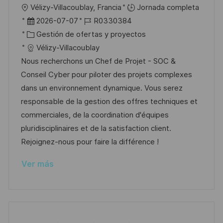
U
Vélizy-Villacoublay, Francia
Jornada completa
l
b
F
I
2026-07-07
R0330384
i
i
e
C
D
Gestión de ofertas y proyectos
c
c
c
a
d
Vélizy-Villacoublay
a
a
h
t
e
Nous recherchons un Chef de Projet - SOC &
c
c
a
e
e
Conseil Cyber pour piloter des projets complexes
i
i
d
g
m
dans un environnement dynamique. Vous serez
ó
ó
e
o
p
responsable de la gestion des offres techniques et
n
n
p
r
l
commerciales, de la coordination d'équipes
u
í
e
pluridisciplinaires et de la satisfaction client.
b
a
o
Rejoignez-nous pour faire la différence !
l
Ver más
i
c
a
c
i