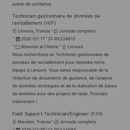
n
p
r
l
avenir de confiance.
u
í
e
Technicien gestionnaire de données de
b
a
o
ravitaillement (H/F)
l
U
Limours, Francia
Jornada completa
i
b
F
I
2026-07-17
R0334812
c
i
e
C
D
Atención al Cliente
Limours
a
c
c
a
d
Nous recherchons un Technicien gestionnaire de
c
a
h
t
e
données de ravitaillement pour rejoindre notre
i
c
a
e
e
équipe à Limours. Vous serez responsable de la
ó
i
d
g
m
rédaction de documents de guidance, de l'analyse
n
ó
e
o
p
de données techniques et de la réalisation de bases
n
p
r
l
de données pour des projets de radar. Postulez
u
í
e
maintenant !
b
a
o
Field Support Technician/Engineer (F/H)
l
U
Meudon, Francia
Jornada completa
i
b
F
I
2026-07-28
R0334684