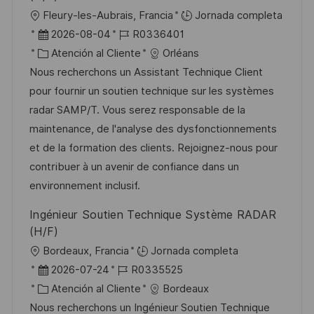
U
Fleury-les-Aubrais, Francia
Jornada completa
b
F
I
2026-08-04
R0336401
i
e
C
D
Atención al Cliente
Orléans
c
c
a
d
Nous recherchons un Assistant Technique Client
a
h
t
e
pour fournir un soutien technique sur les systèmes
c
a
e
e
radar SAMP/T. Vous serez responsable de la
i
d
g
m
maintenance, de l'analyse des dysfonctionnements
ó
e
o
p
et de la formation des clients. Rejoignez-nous pour
n
p
r
l
contribuer à un avenir de confiance dans un
u
í
e
environnement inclusif.
b
a
o
Ingénieur Soutien Technique Système RADAR
l
(H/F)
i
U
Bordeaux, Francia
Jornada completa
c
b
F
I
2026-07-24
R0335525
a
i
e
C
D
Atención al Cliente
Bordeaux
c
c
c
a
d
Nous recherchons un Ingénieur Soutien Technique