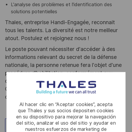
L'analyse des problèmes et l'identification des
solutions potentielles
Thales, entreprise Handi-Engagée, reconnait
tous les talents. La diversité est notre meilleur
atout. Postulez et rejoignez nous !
Le poste pouvant nécessiter d'accéder à des
informations relevant du secret de la défense
nationale, la personne retenue fera l'objet d'une
procédure d’habilitation, conformément aux
dispositions des articles R.2311-1 et suivants du
Code de la défense et de l’IGI 1300 SGDSN/PSE
du 09 août 2021.
Al hacer clic en “Aceptar cookies”, acepta
que Thales y sus socios depositen cookies
en su dispositivo para mejorar la navegación
del sitio, analizar el uso del sitio y ayudar en
Explorar ubicación
nuestros esfuerzos de marketing de