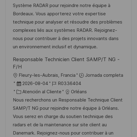
i
a
h
t
e
Système RADAR pour rejoindre notre équipe à
ó
c
a
e
e
Bordeaux. Vous apporterez votre expertise
n
i
d
g
m
technique pour analyser et résoudre des problèmes
ó
e
o
p
complexes liés aux systèmes RADAR. Rejoignez-
n
p
r
l
nous pour contribuer à des projets innovants dans
u
í
e
un environnement inclusif et dynamique.
b
a
o
Responsable Technicien Client SAMP/T NG -
l
F/H
i
U
Fleury-les-Aubrais, Francia
Jornada completa
c
b
F
I
2026-08-04
R0336404
a
i
e
C
D
Atención al Cliente
Orléans
c
c
c
a
d
Nous recherchons un Responsable Technique Client
i
a
h
t
e
SAMP/T NG pour rejoindre notre équipe à Orléans.
ó
c
a
e
e
Vous serez en charge du soutien technique des
n
i
d
g
m
radars et de la maintenance sur site client au
ó
e
o
p
Danemark. Rejoignez-nous pour contribuer à un