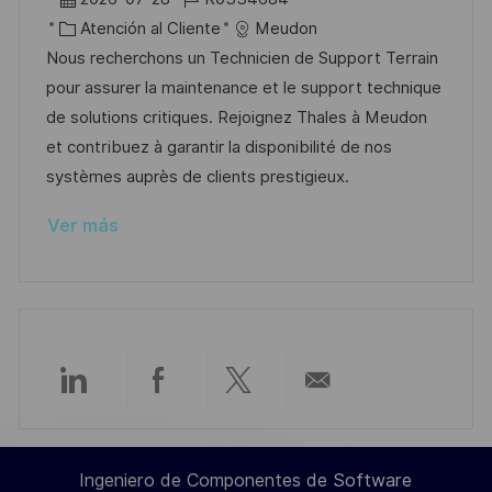
c
i
e
C
D
Atención al Cliente
Meudon
a
c
c
a
d
Nous recherchons un Technicien de Support Terrain
c
a
h
t
e
pour assurer la maintenance et le support technique
i
c
a
e
e
de solutions critiques. Rejoignez Thales à Meudon
ó
i
d
g
m
et contribuez à garantir la disponibilité de nos
n
ó
e
o
p
systèmes auprès de clients prestigieux.
n
p
r
l
Ver más
u
í
e
b
a
o
l
i
c
a
Compartir
Compartir
Compartir
Compartir
c
i
a
a
a
por
ó
Ingeniero de Componentes de Software