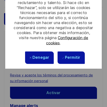
reclutamiento y talento. Si hace clic en
“Rechazar”, solo se utilizarán las cookies
técnicas necesarias para el correcto
funcionamiento del sitio y, si continúa
Guardar
Aplicar ahora
navegando sin hacer una elección, esto se
considerará como una negativa a depositar
cookies. Para obtener más información,
visite nuestra página
Configuración de
Get notified for similar jobs
cookies
.
You'll receive updates once a week
Denegar
Permitir
Enter
Email
address
Required
Revise y acepte los términos del procesamiento de
(Required)
su información personal
Activar
Manage alerts