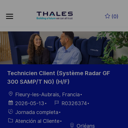
Skip to main content
Saltar al contenido principal
(0)
-
-
Technicien Client (Système Radar GF
300 SAMP/T NG) (H/F)
Ubicación
Fleury-les-Aubrais, Francia
Fecha de
ID de
2026-05-13
R0326374
publicación
empleo
Hiring
Jornada completa
Type
Categoría
Atención al Cliente
Orléans