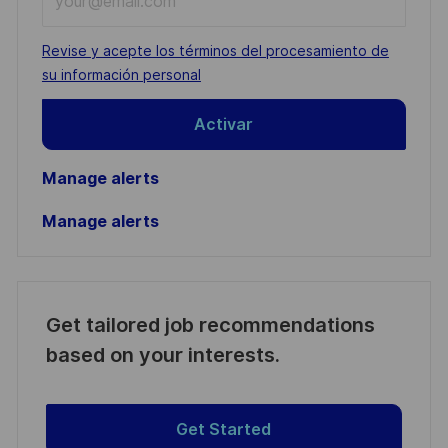
Email
address
Required
Revise y acepte los términos del procesamiento de
(Required)
su información personal
Activar
Manage alerts
Manage alerts
Get tailored job recommendations
based on your interests.
Get Started