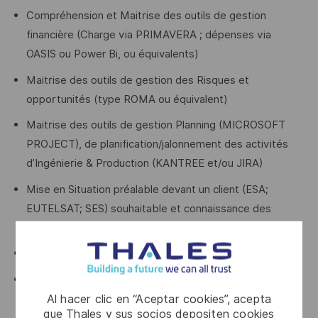
Compréhension et Maitrise des outils de gestion
financière (Charge via PRIMAVERA ; dépenses via
OASIS ou Power Bi, ou équivalents)
Maitrise des outils de gestion des Risques et
opportunités (type ROMA ou équivalent)
Maitrise des outils de gestion Planning (MICROSOFT
PROJECT), de planification/jalonnement des activités
d’Ingénierie & Production (KANTREE et/ou JIRA)
Mise en Situation préalable devant un client (ESA;
EUTELSAT; SES) souhaitable et connaissance des
attendus d'une revue contractuelle / gestion des actions
Gestion Budget programme 10 à 50M€
Management fonctionnel, Animation d’équipe (OBEYA,
Al hacer clic en “Aceptar cookies”, acepta
AIC.) :
20-50 personnes
que Thales y sus socios depositen cookies