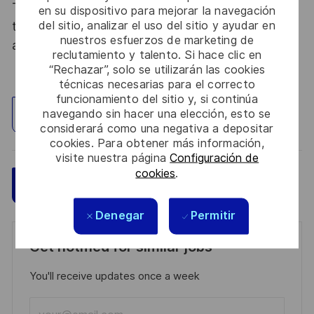
Thales, entreprise Handi-Engagée, reconnait
en su dispositivo para mejorar la navegación
del sitio, analizar el uso del sitio y ayudar en
tous les talents. La diversité est notre meilleur
nuestros esfuerzos de marketing de
atout. Postulez et rejoignez nous !
reclutamiento y talento. Si hace clic en
“Rechazar”, solo se utilizarán las cookies
técnicas necesarias para el correcto
funcionamiento del sitio y, si continúa
navegando sin hacer una elección, esto se
Explorar ubicación
considerará como una negativa a depositar
cookies. Para obtener más información,
visite nuestra página
Configuración de
cookies
.
Guardar
Aplicar ahora
Denegar
Permitir
Get notified for similar jobs
You'll receive updates once a week
Enter