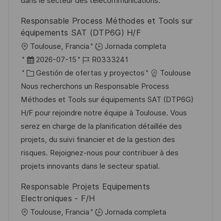
dans le secteur des télécommunications.
b
a
o
Responsable Process Méthodes et Tools sur
l
équipements SAT (DTP6G) H/F
i
U
Toulouse, Francia
Jornada completa
c
b
F
I
2026-07-15
R0333241
a
i
e
C
D
Gestión de ofertas y proyectos
Toulouse
c
c
c
a
d
Nous recherchons un Responsable Process
i
a
h
t
e
Méthodes et Tools sur équipements SAT (DTP6G)
ó
c
a
e
e
H/F pour rejoindre notre équipe à Toulouse. Vous
n
i
d
g
m
serez en charge de la planification détaillée des
ó
e
o
p
projets, du suivi financier et de la gestion des
n
p
r
l
risques. Rejoignez-nous pour contribuer à des
u
í
e
projets innovants dans le secteur spatial.
b
a
o
Responsable Projets Equipements
l
Electroniques - F/H
i
U
Toulouse, Francia
Jornada completa
c