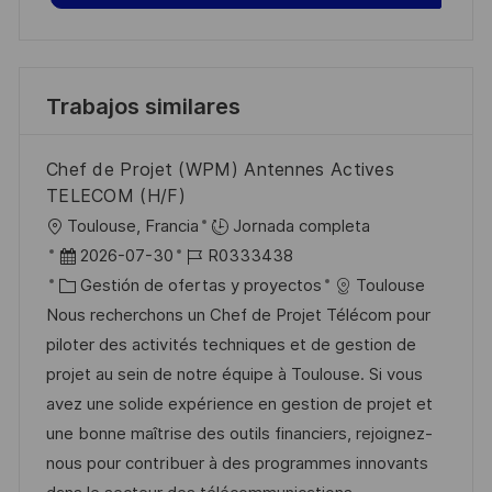
Trabajos similares
Chef de Projet (WPM) Antennes Actives
TELECOM (H/F)
U
Toulouse, Francia
Jornada completa
b
F
I
2026-07-30
R0333438
i
e
C
D
Gestión de ofertas y proyectos
Toulouse
c
c
a
d
Nous recherchons un Chef de Projet Télécom pour
a
h
t
e
piloter des activités techniques et de gestion de
c
a
e
e
projet au sein de notre équipe à Toulouse. Si vous
i
d
g
m
avez une solide expérience en gestion de projet et
ó
e
o
p
une bonne maîtrise des outils financiers, rejoignez-
n
p
r
l
nous pour contribuer à des programmes innovants
u
í
e