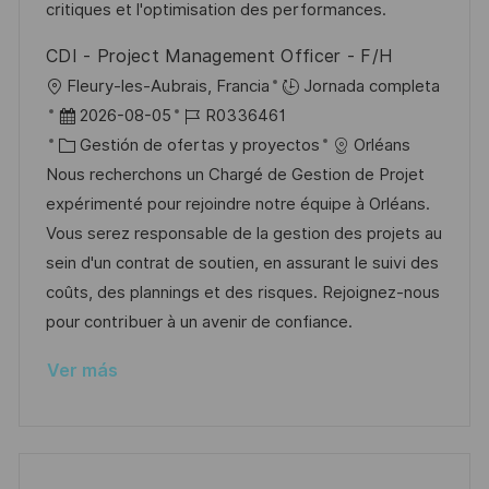
ó
e
o
p
critiques et l'optimisation des performances.
n
n
p
r
l
CDI - Project Management Officer - F/H
u
í
e
U
Fleury-les-Aubrais, Francia
Jornada completa
b
a
o
b
F
I
2026-08-05
R0336461
l
i
e
C
D
Gestión de ofertas y proyectos
Orléans
i
c
c
a
d
Nous recherchons un Chargé de Gestion de Projet
c
a
h
t
e
expérimenté pour rejoindre notre équipe à Orléans.
a
c
a
e
e
Vous serez responsable de la gestion des projets au
c
i
d
g
m
sein d'un contrat de soutien, en assurant le suivi des
i
ó
e
o
p
coûts, des plannings et des risques. Rejoignez-nous
ó
n
p
r
l
pour contribuer à un avenir de confiance.
n
u
í
e
Ver más
b
a
o
l
i
c