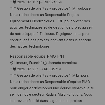
b
F
I
2026-07-15
R0333334
a
i
e
C
D
Gestión de ofertas y proyectos
Toulouse
c
c
c
a
d
Nous recherchons un Responsable Projets
i
a
h
t
e
Equipements Electroniques - F/H pour piloter des
ó
c
a
e
e
activités techniques et de gestion de projet au sein
n
i
d
g
m
de notre équipe à Toulouse. Rejoignez-nous pour
ó
e
o
p
contribuer à des projets innovants dans le secteur
n
p
r
l
des hautes technologies.
u
í
e
Responsable équipe PMO F/H
b
a
o
U
Limours, Francia
Jornada completa
l
b
F
I
2026-07-23
R0335714
i
i
e
C
D
Gestión de ofertas y proyectos
Limours
c
c
c
a
d
Nous recherchons un Responsable d'équipe PMO
a
a
h
t
e
pour diriger et développer une équipe dynamique au
c
c
a
e
e
sein de notre secteur Radars Multi Fonctions. Vous
i
i
d
g
m
jouerez un rôle clé dans la gestion de projets
ó