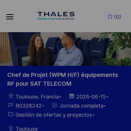
Skip to main content
Saltar al contenido principal
(0)
-
-
Chef de Projet (WPM H/F) équipements
RF pour SAT TELECOM
Ubicación
Fecha de
Toulouse, Francia
2026-06-15
publicación
ID de
Hiring
R0326242
Jornada completa
empleo
Type
Categoría
Gestión de ofertas y proyectos
Toulouse