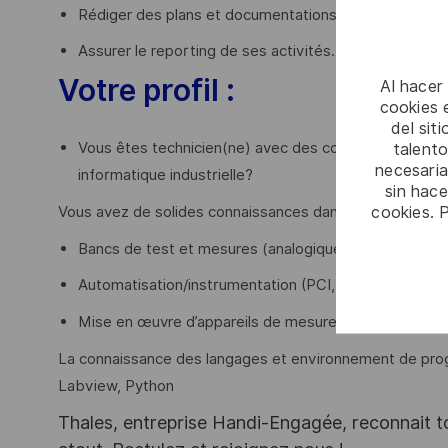
Rédiger des plans et documentations : schémas élect
Assurer le reporting de ses activités.
Votre profil :
Al hacer
cookies e
del sit
talento
Vous êtes technicien(ne) avec des compétences en é
necesaria
informatique industrielle?
sin hac
cookies. 
Vous avez de solides connaissances dans les domaines s
Bancs de test et mesures (analogique, numérique, h
Automatisation/instrumentation (PCI, PXI, VME/VXI,
Mise en œuvre d’appareils de mesure.
La connaissance des langages et environnement de progr
Labview, Python
Thales, entreprise Handi-Engagée, reconnait tou