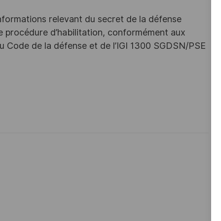
nformations relevant du secret de la défense
une procédure d’habilitation, conformément aux
s du Code de la défense et de l’IGI 1300 SGDSN/PSE