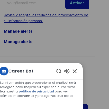
Activar
Email
address
Required
Revise y acepte los términos del procesamiento de
(Required)
su información personal
Manage alerts
Manage alerts
Get tailored job
Career Bot
recommendations
Sonidos
based on your
de
La información que proporciona al chatbot será
interests.
chatbot
recogida para mejorar su experiencia. Por favor,
lea nuestra
política de privacidad
para ver
habilitados
cómo almacenamos y protegemos sus datos