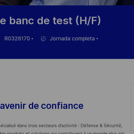
e banc de test (H/F)
R0326170
Jornada completa
Hiring
Type
leo
avenir de confiance
cialisé dans trois secteurs d’activité : Défense & Sécurité,
des produits et solutions qui contribuent à un monde plus sûr,