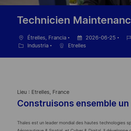
Technicien Maintenanc
Étrelles, Francia
2026-06-25
Ubicación
Fecha
ID
Industria
Etrelles
Categoría
de
de
publicación
emp
Lieu : Etrelles, France
Construisons ensemble un 
Thales est un leader mondial des hautes technologies spé
Aéronautique & Spatial, et Cyber & Digital. Il développe 