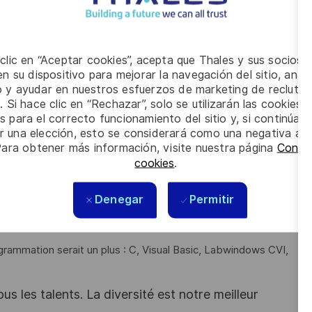
riques, procédures de test, notices techniques,
 clic en “Aceptar cookies”, acepta que Thales y sus socios 
n su dispositivo para mejorar la navegación del sitio, anali
io y ayudar en nuestros esfuerzos de marketing de recluta
. Si hace clic en “Rechazar”, solo se utilizarán las cookies 
lectronique analogique, électronique numérique et
s para el correcto funcionamiento del sitio y, si continúa
er una elección, esto se considerará como una negativa a d
Para obtener más información, visite nuestra página
Config
uivants :
cookies
.
yperfréquence)
 GPIB, TCP/IP, RS422/485, …)
Denegar
Permitir
ammation serait un plus : C, Visual Basic, Labwindows CVI,
s les talents. La diversité est notre meilleur