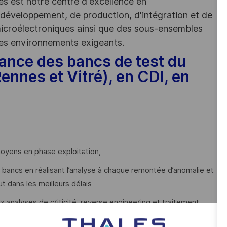
les est notre centre d'excellence en
 développement, de production, d'intégration et de
 microélectroniques ainsi que des sous-ensembles
des environnements exigeants.
ance des bancs de test du
Rennes et Vitré), en CDI, en
oyens en phase exploitation,
s bancs en réalisant l’analyse à chaque remontée d’anomalie et
t dans les meilleurs délais
ux analyses de criticité, reverse engineering et traitement
oniques,