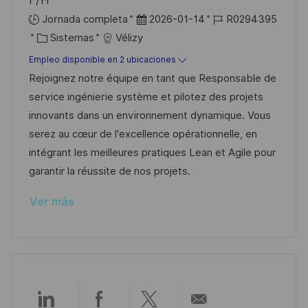
F/H
b
o
F
I
Jornada completa
2026-01-14
R0294395
l
C
e
D
Sistemas
Vélizy
i
a
c
d
Empleo disponible en 2 ubicaciones
c
t
h
e
Rejoignez notre équipe en tant que Responsable de
a
e
a
e
service ingénierie système et pilotez des projets
c
g
d
m
innovants dans un environnement dynamique. Vous
i
o
e
p
serez au cœur de l'excellence opérationnelle, en
ó
r
p
l
intégrant les meilleures pratiques Lean et Agile pour
n
í
u
e
garantir la réussite de nos projets.
a
b
o
Ver más
l
i
c
a
c
i