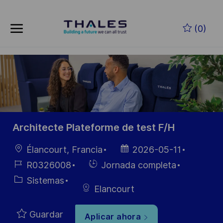
Skip to main content
Saltar al contenido principal
(0)
-
-
Architecte Plateforme de test F/H
Ubicación
Fecha de
Élancourt, Francia
2026-05-11
publicación
ID de
Hiring
R0326008
Jornada completa
empleo
Type
Categoría
Sistemas
Elancourt
Guardar
Aplicar ahora