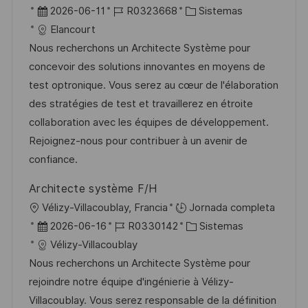
b
F
I
C
2026-06-11
R0323668
Sistemas
b
o
i
e
D
a
Elancourt
l
c
c
d
t
Nous recherchons un Architecte Système pour
i
a
h
e
e
concevoir des solutions innovantes en moyens de
c
c
a
e
g
test optronique. Vous serez au cœur de l'élaboration
a
i
d
m
o
des stratégies de test et travaillerez en étroite
c
ó
e
p
r
collaboration avec les équipes de développement.
i
n
p
l
í
Rejoignez-nous pour contribuer à un avenir de
ó
u
e
a
confiance.
n
b
o
Architecte système F/H
l
U
Vélizy-Villacoublay, Francia
Jornada completa
i
b
F
I
C
2026-06-16
R0330142
Sistemas
c
i
e
D
a
Vélizy-Villacoublay
a
c
c
d
t
Nous recherchons un Architecte Système pour
c
a
h
e
e
rejoindre notre équipe d'ingénierie à Vélizy-
i
c
a
e
g
Villacoublay. Vous serez responsable de la définition
ó