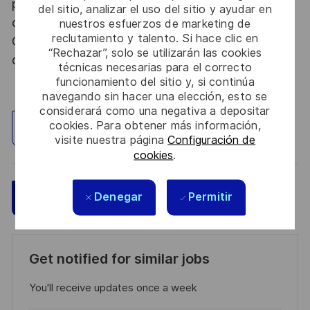
procédure d’habilitation, conformément aux
del sitio, analizar el uso del sitio y ayudar en
dispositions des articles R.2311-1 et suivants du
nuestros esfuerzos de marketing de
reclutamiento y talento. Si hace clic en
Code de la défense et de l’IGI 1300 SGDSN/PSE
“Rechazar”, solo se utilizarán las cookies
du 09 août 2021.
técnicas necesarias para el correcto
funcionamiento del sitio y, si continúa
navegando sin hacer una elección, esto se
considerará como una negativa a depositar
cookies. Para obtener más información,
Explorar ubicación
visite nuestra página
Configuración de
cookies
.
Denegar
Permitir
Guardar
Aplicar ahora
Get notified for similar jobs
You'll receive updates once a week