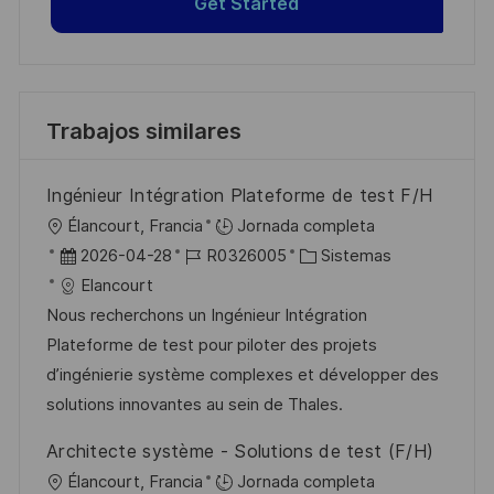
Get Started
Trabajos similares
Ingénieur Intégration Plateforme de test F/H
U
Élancourt, Francia
Jornada completa
b
F
I
C
2026-04-28
R0326005
Sistemas
i
e
D
a
Elancourt
c
c
d
t
Nous recherchons un Ingénieur Intégration
a
h
e
e
Plateforme de test pour piloter des projets
c
a
e
g
d’ingénierie système complexes et développer des
i
d
m
o
solutions innovantes au sein de Thales.
ó
e
p
r
Architecte système - Solutions de test (F/H)
n
p
l
í
U
Élancourt, Francia
Jornada completa
u
e
a