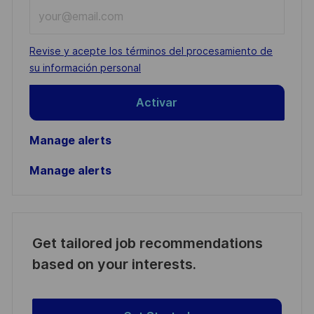
Enter
Email
address
Required
Revise y acepte los términos del procesamiento de
(Required)
su información personal
Activar
Manage alerts
Manage alerts
Get tailored job recommendations
based on your interests.