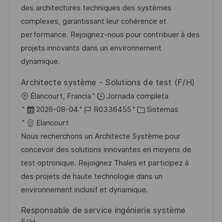
i
d
m
o
des architectures techniques des systèmes
n
ó
e
p
r
complexes, garantissant leur cohérence et
n
p
l
í
performance. Rejoignez-nous pour contribuer à des
u
e
a
projets innovants dans un environnement
b
o
dynamique.
l
Architecte système - Solutions de test (F/H)
i
U
Élancourt, Francia
Jornada completa
c
b
F
I
C
2026-08-04
R0336455
Sistemas
a
i
e
D
a
Elancourt
c
c
c
d
t
Nous recherchons un Architecte Système pour
i
a
h
e
e
concevoir des solutions innovantes en moyens de
ó
c
a
e
g
test optronique. Rejoignez Thales et participez à
n
i
d
m
o
des projets de haute technologie dans un
ó
e
p
r
environnement inclusif et dynamique.
n
p
l
í
Responsable de service ingénierie système
u
e
a