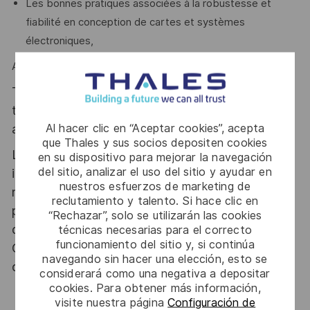
Les bonnes pratiques associées à la robustesse et
fiabilité en conception de cartes et systèmes
électroniques,
Alors ce poste est fait pour vous !
Thales, entreprise Handi-Engagée, reconnait
tous les talents. La diversité est notre meilleur
Al hacer clic en “Aceptar cookies”, acepta
atout. Postulez et rejoignez nous !
que Thales y sus socios depositen cookies
Le poste pouvant nécessiter d'accéder à des
en su dispositivo para mejorar la navegación
del sitio, analizar el uso del sitio y ayudar en
informations relevant du secret de la défense
nuestros esfuerzos de marketing de
nationale, la personne retenue fera l'objet d'une
reclutamiento y talento. Si hace clic en
procédure d’habilitation, conformément aux
“Rechazar”, solo se utilizarán las cookies
dispositions des articles R.2311-1 et suivants du
técnicas necesarias para el correcto
funcionamiento del sitio y, si continúa
Code de la défense et de l’IGI 1300 SGDSN/PSE
navegando sin hacer una elección, esto se
du 09 août 2021.
considerará como una negativa a depositar
cookies. Para obtener más información,
visite nuestra página
Configuración de