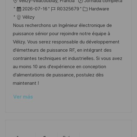
U
Vélizy-Villacoublay, Francia
Jornada completa
l
b
F
I
C
2026-07-16
R0325679
Hardware
i
i
e
D
a
Vélizy
c
c
c
d
t
Nous recherchons un Ingénieur électronique de
a
a
h
e
e
puissance sénior pour rejoindre notre équipe à
c
c
a
e
g
Vélizy. Vous serez responsable du développement
i
i
d
m
o
d'émetteurs de puissance RF, en intégrant des
ó
ó
e
p
r
contraintes techniques et industrielles. Si vous avez
n
n
p
l
í
au moins 10 ans d'expérience en conception
u
e
a
d'alimentations de puissance, postulez dès
b
o
maintenant !
l
Ver más
i
c
a
c
i