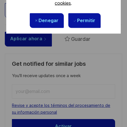
cookies
.
Explorar ubicación
Denegar
Permitir
Guardar
Aplicar ahora
Get notified for similar jobs
You'll receive updates once a week
Enter
Email
address
Required
Revise y acepte los términos del procesamiento de
(Required)
su información personal
Activar