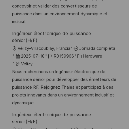
n
i
d
m
o
concevoir et valider des convertisseurs de
ó
e
p
r
puissance dans un environnement dynamique et
n
p
l
í
inclusif.
u
e
a
Ingénieur électronique de puissance
b
o
sénior(H/F)
l
U
Vélizy-Villacoublay, Francia
Jornada completa
i
b
F
I
C
2025-07-18
R0159966
Hardware
c
i
e
D
a
Vélizy
a
c
c
d
t
Nous recherchons un Ingénieur électronique de
c
a
h
e
e
puissance sénior pour développer des émetteurs de
i
c
a
e
g
puissance RF. Rejoignez Thales et participez à des
ó
i
d
m
o
projets innovants dans un environnement inclusif et
n
ó
e
p
r
dynamique.
n
p
l
í
Ingénieur électronique de puissance
u
e
a
sénior(H/F)
b
o