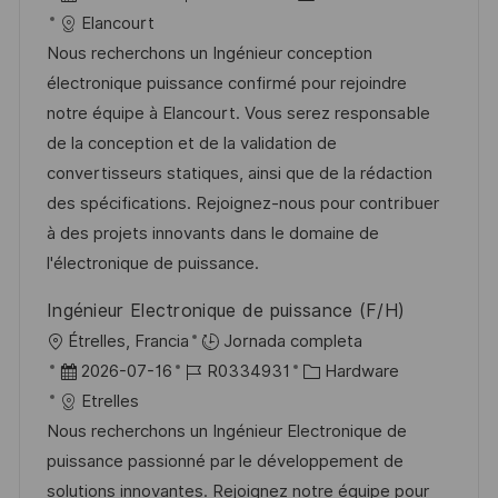
a
i
e
D
a
Elancourt
c
c
c
d
t
Nous recherchons un Ingénieur conception
i
a
h
e
e
électronique puissance confirmé pour rejoindre
ó
c
a
e
g
notre équipe à Elancourt. Vous serez responsable
n
i
d
m
o
de la conception et de la validation de
ó
e
p
r
convertisseurs statiques, ainsi que de la rédaction
n
p
l
í
des spécifications. Rejoignez-nous pour contribuer
u
e
a
à des projets innovants dans le domaine de
b
o
l'électronique de puissance.
l
Ingénieur Electronique de puissance (F/H)
i
U
Étrelles, Francia
Jornada completa
c
b
F
I
C
2026-07-16
R0334931
Hardware
a
i
e
D
a
Etrelles
c
c
c
d
t
Nous recherchons un Ingénieur Electronique de
i
a
h
e
e
puissance passionné par le développement de
ó
c
a
e
g
solutions innovantes. Rejoignez notre équipe pour