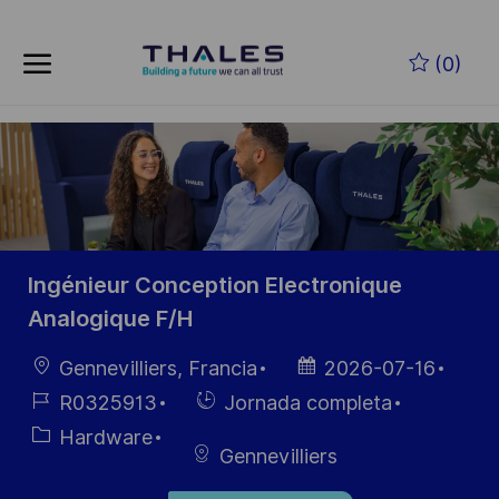
Skip to main content
Saltar al contenido principal
(0)
-
-
Ingénieur Conception Electronique
Analogique F/H
Ubicación
Fecha de
Gennevilliers, Francia
2026-07-16
publicación
ID de
Hiring
R0325913
Jornada completa
empleo
Type
Categoría
Hardware
Gennevilliers