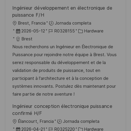
Ingénieur développement en électronique de
puissance F/H
U
Brest, Francia
Jornada completa
b
F
I
C
2026-05-12
R0328155
Hardware
i
e
D
a
Brest
c
c
d
t
Nous recherchons un Ingénieur en Électronique de
a
h
e
e
Puissance pour rejoindre notre équipe à Brest. Vous
c
a
e
g
serez responsable du développement et de la
i
d
m
o
validation de produits de puissance, tout en
ó
e
p
r
participant à l'architecture et à la conception de
n
p
l
í
systèmes innovants. Postulez dès maintenant pour
u
e
a
faire partie de notre aventure !
b
o
Ingénieur conception électronique puissance
l
confirmé H/F
i
U
Élancourt, Francia
Jornada completa
c
b
F
I
C
2026-04-21
R0325220
Hardware