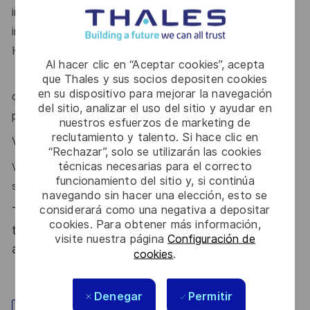
instrumentation…), métrologie et en
intégration/validation de logiciel sur des cibles
Hardware.
Al hacer clic en “Aceptar cookies”, acepta
Vous savez mobiliser une équipe et développer la
que Thales y sus socios depositen cookies
en su dispositivo para mejorar la navegación
coopération grâce à votre force de conviction et de
del sitio, analizar el uso del sitio y ayudar en
persuasion.
nuestros esfuerzos de marketing de
reclutamiento y talento. Si hace clic en
Vous avez le sens du service du client.
“Rechazar”, solo se utilizarán las cookies
técnicas necesarias para el correcto
Vous êtes reconnu pour votre capacité d'analyse, esprit de
funcionamiento del sitio y, si continúa
synthèse et rigueur.
navegando sin hacer una elección, esto se
considerará como una negativa a depositar
Thales, entreprise Handi-Engagée, reconnait
cookies. Para obtener más información,
tous les talents. La diversité est notre meilleur
visite nuestra página
Configuración de
atout. Postulez et rejoignez nous !
cookies
.
Denegar
Permitir