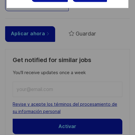
Explorar ubicación
Guardar
Aplicar ahora
Get notified for similar jobs
You'll receive updates once a week
Enter
Email
address
Required
Revise y acepte los términos del procesamiento de
(Required)
su información personal
Activar