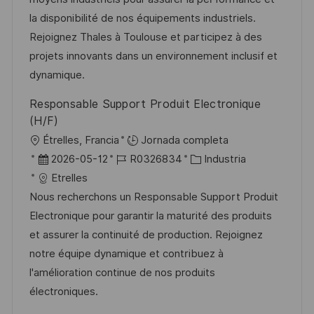
i
c
a
e
g
la disponibilité de nos équipements industriels.
ó
i
d
m
o
Rejoignez Thales à Toulouse et participez à des
n
ó
e
p
r
projets innovants dans un environnement inclusif et
n
p
l
í
dynamique.
u
e
a
Responsable Support Produit Electronique
b
o
(H/F)
l
U
Étrelles, Francia
Jornada completa
i
b
F
I
C
2026-05-12
R0326834
Industria
c
i
e
D
a
Etrelles
a
c
c
d
t
Nous recherchons un Responsable Support Produit
c
a
h
e
e
Electronique pour garantir la maturité des produits
i
c
a
e
g
et assurer la continuité de production. Rejoignez
ó
i
d
m
o
notre équipe dynamique et contribuez à
n
ó
e
p
r
l'amélioration continue de nos produits
n
p
l
í
électroniques.
u
e
a