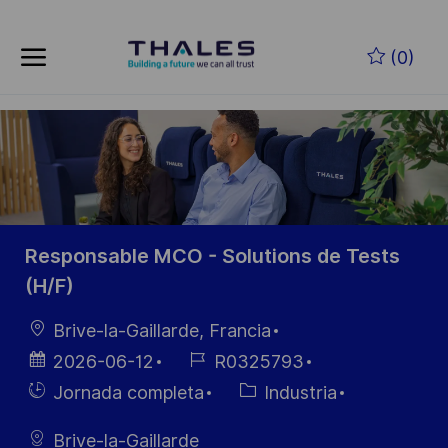
Skip to main content
Saltar al contenido principal
(0)
-
-
Responsable MCO - Solutions de Tests
(H/F)
Ubicación
Brive-la-Gaillarde, Francia
Fecha de
ID de
2026-06-12
R0325793
publicación
empleo
Hiring
Categoría
Jornada completa
Industria
Type
Brive-la-Gaillarde