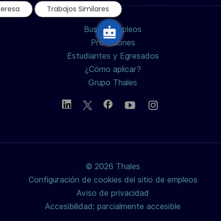
chatbot
teresa
Trabajos Similares
LinkedIn
Facebook
twitter
Buscar empleos
/
Profesiones
Estudiantes y Egresados
X
¿Cómo aplicar?
Grupo Thales
© 2026 Thales
Configuración de cookies del sitio de empleos
Aviso de privacidad
Accesibilidad: parcialmente accesible