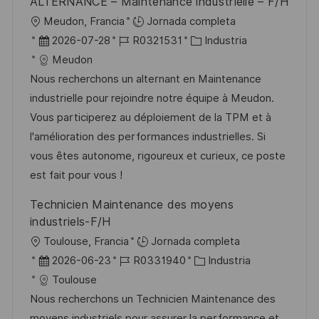
ALTERNANCE – Maintenance industrielle – F/H
U
Meudon, Francia
Jornada completa
b
F
I
C
2026-07-28
R0321531
Industria
i
e
D
a
Meudon
c
c
d
t
Nous recherchons un alternant en Maintenance
a
h
e
e
industrielle pour rejoindre notre équipe à Meudon.
c
a
e
g
Vous participerez au déploiement de la TPM et à
i
d
m
o
l'amélioration des performances industrielles. Si
ó
e
p
r
vous êtes autonome, rigoureux et curieux, ce poste
n
p
l
í
est fait pour vous !
u
e
a
Technicien Maintenance des moyens
b
o
industriels-F/H
l
U
Toulouse, Francia
Jornada completa
i
b
F
I
C
2026-06-23
R0331940
Industria
c
i
e
D
a
Toulouse
a
c
c
d
t
Nous recherchons un Technicien Maintenance des
c
a
h
e
e
moyens industriels pour assurer la performance et