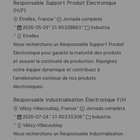
Responsable Support Produit Electronique
b
o
(H/F)
l
U
Étrelles, Francia
Jornada completa
i
b
F
I
C
2026-05-29
R0328893
Industria
c
i
e
D
a
Etrelles
a
c
c
d
t
Nous recherchons un Responsable Support Produit
c
a
h
e
e
Electronique pour garantir la maturité des produits
i
c
a
e
g
et assurer la continuité de production. Rejoignez
ó
i
d
m
o
notre équipe dynamique et contribuez à
n
ó
e
p
r
l'amélioration continue de nos produits
n
p
l
í
électroniques.
u
e
a
Responsable Industrialisation Électronique F/H
b
o
U
Vélizy-Villacoublay, Francia
Jornada completa
l
b
F
I
C
2026-07-24
R0335308
Industria
i
i
e
D
a
Vélizy-Villacoublay
c
c
c
d
t
Nous recherchons un Responsable Industrialisation
a