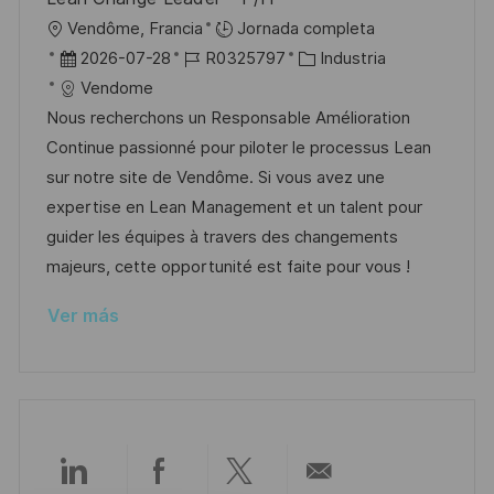
l
U
Vendôme, Francia
Jornada completa
i
b
F
I
C
2026-07-28
R0325797
Industria
c
i
e
D
a
Vendome
a
c
c
d
t
Nous recherchons un Responsable Amélioration
c
a
h
e
e
Continue passionné pour piloter le processus Lean
i
c
a
e
g
sur notre site de Vendôme. Si vous avez une
ó
i
d
m
o
expertise en Lean Management et un talent pour
n
ó
e
p
r
guider les équipes à travers des changements
n
p
l
í
majeurs, cette opportunité est faite pour vous !
u
e
a
Ver más
b
o
l
i
c
a
c