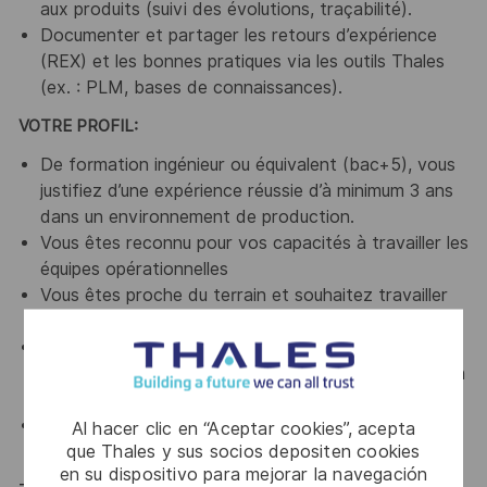
aux produits (suivi des évolutions, traçabilité).
Documenter et partager les retours d’expérience
(REX) et les bonnes pratiques via les outils Thales
(ex. : PLM, bases de connaissances).
VOTRE PROFIL:
De formation ingénieur ou équivalent (bac+5), vous
justifiez d’une expérience réussie d’à minimum 3 ans
dans un environnement de production.
Vous êtes reconnu pour vos capacités à travailler les
équipes opérationnelles
Vous êtes proche du terrain et souhaitez travailler
au sein d'une équipe multi-métier
Vous êtes intéressé pour apporter votre
contribution dans des démarches Lean/Amélioration
continue ?
Vous êtes force de proposition et savez faire
Al hacer clic en “Aceptar cookies”, acepta
que Thales y sus socios depositen cookies
preuve de réactivité ?
en su dispositivo para mejorar la navegación