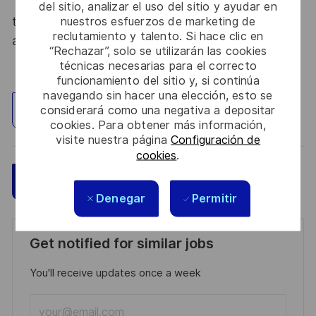
Thales, entreprise Handi-Engagée, reconnait
del sitio, analizar el uso del sitio y ayudar en
tous les talents. La diversité est notre meilleur
nuestros esfuerzos de marketing de
reclutamiento y talento. Si hace clic en
atout. Postulez et rejoignez nous !
“Rechazar”, solo se utilizarán las cookies
técnicas necesarias para el correcto
funcionamiento del sitio y, si continúa
navegando sin hacer una elección, esto se
considerará como una negativa a depositar
Explorar ubicación
cookies. Para obtener más información,
visite nuestra página
Configuración de
cookies
.
Guardar
Aplicar ahora
Denegar
Permitir
Get notified for similar jobs
You'll receive updates once a week
Enter