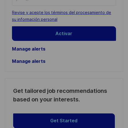
Email
address
Required
Revise y acepte los términos del procesamiento de
(Required)
su información personal
Activar
Manage alerts
Manage alerts
Get tailored job recommendations
based on your interests.
Get Started