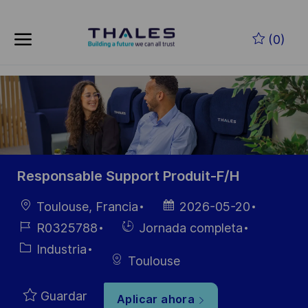
Skip to main content
Saltar al contenido principal
(0)
-
-
Responsable Support Produit-F/H
Ubicación
Fecha de
Toulouse, Francia
2026-05-20
publicación
ID de
Hiring
R0325788
Jornada completa
empleo
Type
Categoría
Industria
Toulouse
Guardar
Aplicar ahora