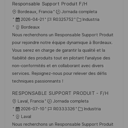
Responsable Support Produit F/H
l
U
Bordeaux, Francia
Jornada completa
i
b
F
I
C
2026-04-21
R0325752
Industria
c
i
e
D
a
Bordeaux
a
c
c
d
t
Nous recherchons un Responsable Support Produit
c
a
h
e
e
pour rejoindre notre équipe dynamique à Bordeaux.
i
c
a
e
g
Vous serez en charge de garantir la qualité et la
ó
i
d
m
o
fiabilité des produits tout en pilotant l'analyse des
n
ó
e
p
r
non-conformités et en collaborant avec divers
n
p
l
í
services. Rejoignez-nous pour relever des défis
u
e
a
techniques passionnants !
b
o
RESPONSABLE SUPPORT PRODUIT - F/H
l
U
Laval, Francia
Jornada completa
i
b
F
I
C
2026-07-10
R0333326
Industria
c
i
e
D
a
Laval
a
c
c
d
t
Nous recherchons un Responsable Support Produit
c