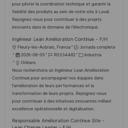
a
h
e
e
pour piloter la coordination technique et garantir la
i
c
a
e
g
fiabilité des produits au sein de notre site à Laval.
ó
i
d
m
o
Rejoignez-nous pour contribuer à des projets
n
ó
e
p
r
innovants dans le domaine de l'électronique.
n
p
l
í
Ingénieur Lean Amélioration Continue - F/H
u
e
a
U
Fleury-les-Aubrais, Francia
Jornada completa
b
o
b
F
I
C
2026-08-05
R0334482
Industria
l
i
e
D
a
Orléans
i
c
c
d
t
Nous recherchons un Ingénieur Lean Amélioration
c
a
h
e
e
Continue pour accompagner nos équipes dans
a
c
a
e
g
l'amélioration de leurs performances et la
c
i
d
m
o
transformation de leurs projets. Rejoignez-nous
i
ó
e
p
r
pour contribuer à des initiatives innovantes mêlant
ó
n
p
l
í
excellence opérationnelle et digitalisation.
n
u
e
a
Responsable Amélioration Continue Site -
b
o
Lean Change Leader - F/H