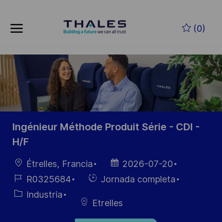
Skip to main content
Saltar al contenido principal
(0)
-
-
Ingénieur Méthode Produit Série - CDI -
H/F
Ubicación
Fecha de
Étrelles, Francia
2026-07-20
publicación
ID de
Hiring
R0325684
Jornada completa
empleo
Type
Categoría
Industria
Etrelles