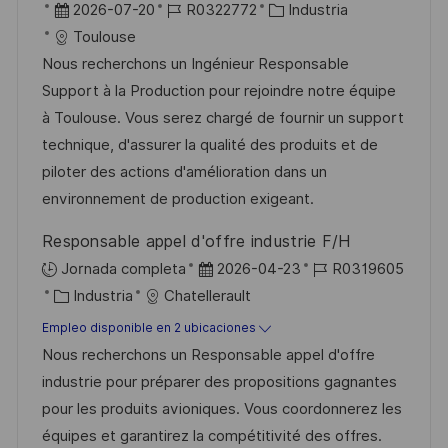
b
F
I
C
2026-07-20
R0322772
Industria
c
i
e
D
a
Toulouse
a
c
c
d
t
Nous recherchons un Ingénieur Responsable
c
a
h
e
e
Support à la Production pour rejoindre notre équipe
i
c
a
e
g
à Toulouse. Vous serez chargé de fournir un support
ó
i
d
m
o
technique, d'assurer la qualité des produits et de
n
ó
e
p
r
piloter des actions d'amélioration dans un
n
p
l
í
environnement de production exigeant.
u
e
a
Responsable appel d'offre industrie F/H
b
o
F
I
Jornada completa
2026-04-23
R0319605
l
C
e
D
Industria
Chatellerault
i
a
c
d
Empleo disponible en 2 ubicaciones
c
t
h
e
Nous recherchons un Responsable appel d'offre
a
e
a
e
industrie pour préparer des propositions gagnantes
c
g
d
m
pour les produits avioniques. Vous coordonnerez les
i
o
e
p
équipes et garantirez la compétitivité des offres.
ó