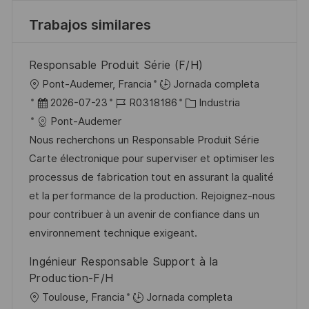
Trabajos similares
Responsable Produit Série (F/H)
U
Pont-Audemer, Francia
Jornada completa
b
F
I
C
2026-07-23
R0318186
Industria
i
e
D
a
Pont-Audemer
c
c
d
t
Nous recherchons un Responsable Produit Série
a
h
e
e
Carte électronique pour superviser et optimiser les
c
a
e
g
processus de fabrication tout en assurant la qualité
i
d
m
o
et la performance de la production. Rejoignez-nous
ó
e
p
r
pour contribuer à un avenir de confiance dans un
n
p
l
í
environnement technique exigeant.
u
e
a
Ingénieur Responsable Support à la
b
o
Production-F/H
l
U
Toulouse, Francia
Jornada completa
i