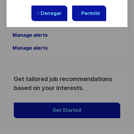
(Required)
su información personal
Denegar
Permitir
Activar
Manage alerts
Manage alerts
Get tailored job recommendations
based on your interests.
Get Started