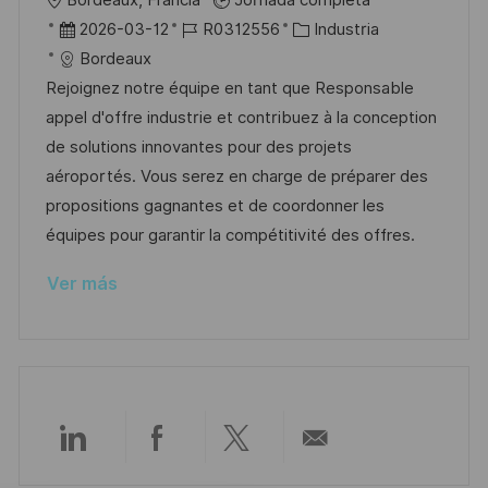
i
b
F
I
C
2026-03-12
R0312556
Industria
c
i
e
D
a
Bordeaux
a
c
c
d
t
Rejoignez notre équipe en tant que Responsable
c
a
h
e
e
appel d'offre industrie et contribuez à la conception
i
c
a
e
g
de solutions innovantes pour des projets
ó
i
d
m
o
aéroportés. Vous serez en charge de préparer des
n
ó
e
p
r
propositions gagnantes et de coordonner les
n
p
l
í
équipes pour garantir la compétitivité des offres.
u
e
a
Ver más
b
o
l
i
c
a
c
Compartir
Compartir
Compartir
Compartir
i