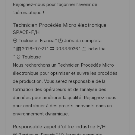
r
p
l
Rejoignez-nous pour façonner l'avenir de
n
í
u
e
l'aéronautique !
a
b
o
Technicien Procédés Micro électronique
l
SPACE-F/H
i
U
Toulouse, Francia
Jornada completa
c
b
F
I
C
2026-07-21
R0333926
Industria
a
i
e
D
a
Toulouse
c
c
c
d
t
Nous recherchons un Technicien Procédés Micro
i
a
h
e
e
électronique pour optimiser et suivre les procédés
ó
c
a
e
g
de production. Vous serez responsable de la
n
i
d
m
o
formation des opérateurs et de l'analyse des
ó
e
p
r
données pour améliorer la qualité. Rejoignez-nous
n
p
l
í
pour contribuer à des projets innovants dans un
u
e
a
environnement dynamique.
b
o
Responsable appel d'offre industrie F/H
l
U
Bordeaux, Francia
Jornada completa