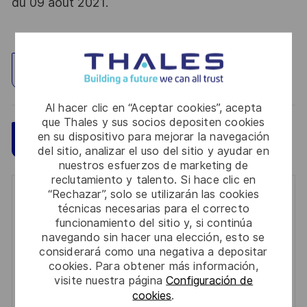
du 09 août 2021.
Explorar ubicación
Al hacer clic en “Aceptar cookies”, acepta
que Thales y sus socios depositen cookies
en su dispositivo para mejorar la navegación
Guardar
Aplicar ahora
del sitio, analizar el uso del sitio y ayudar en
nuestros esfuerzos de marketing de
reclutamiento y talento. Si hace clic en
“Rechazar”, solo se utilizarán las cookies
Get notified for similar jobs
técnicas necesarias para el correcto
funcionamiento del sitio y, si continúa
You'll receive updates once a week
navegando sin hacer una elección, esto se
considerará como una negativa a depositar
Enter
cookies. Para obtener más información,
Email
visite nuestra página
Configuración de
address
cookies
.
Required
Revise y acepte los términos del procesamiento de