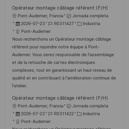
u
e
a
Opérateur montage câblage référent (F/H)
b
o
U
Pont-Audemer, Francia
Jornada completa
l
b
F
I
C
2026-07-23
R0311427
Industria
i
i
e
D
a
Pont-Audemer
c
c
c
d
t
Nous recherchons un Opérateur montage câblage
a
a
h
e
e
référent pour rejoindre notre équipe à Pont-
c
c
a
e
g
Audemer. Vous serez responsable de l'assemblage
i
i
d
m
o
et de la retouche de cartes électroniques
ó
ó
e
p
r
complexes, tout en garantissant un haut niveau de
n
n
p
l
í
qualité et en contribuant à l'amélioration continue de
u
e
a
l'atelier.
b
o
Opérateur montage câblage référent (F/H)
l
U
Pont-Audemer, Francia
Jornada completa
i
b
F
I
C
2026-07-23
R0311422
Industria
c
i
e
D
a
Pont-Audemer
a