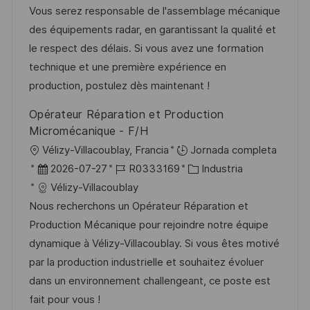
c
a
e
g
Vous serez responsable de l'assemblage mécanique
c
i
d
m
o
des équipements radar, en garantissant la qualité et
i
ó
e
p
r
le respect des délais. Si vous avez une formation
ó
n
p
l
í
technique et une première expérience en
n
u
e
a
production, postulez dès maintenant !
b
o
Opérateur Réparation et Production
l
Micromécanique - F/H
i
U
Vélizy-Villacoublay, Francia
Jornada completa
c
b
F
I
C
2026-07-27
R0333169
Industria
a
i
e
D
a
Vélizy-Villacoublay
c
c
c
d
t
Nous recherchons un Opérateur Réparation et
i
a
h
e
e
Production Mécanique pour rejoindre notre équipe
ó
c
a
e
g
dynamique à Vélizy-Villacoublay. Si vous êtes motivé
n
i
d
m
o
par la production industrielle et souhaitez évoluer
ó
e
p
r
dans un environnement challengeant, ce poste est
n
p
l
í
fait pour vous !