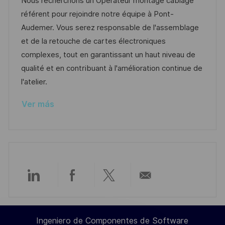
c
c
d
t
Nous recherchons un Opérateur montage câblage
c
a
h
e
e
référent pour rejoindre notre équipe à Pont-
i
c
a
e
g
Audemer. Vous serez responsable de l'assemblage
ó
i
d
m
o
et de la retouche de cartes électroniques
n
ó
e
p
r
complexes, tout en garantissant un haut niveau de
n
p
l
í
qualité et en contribuant à l'amélioration continue de
u
e
a
l'atelier.
b
o
Ver más
l
i
c
a
c
i
Compartir
Compartir
Compartir
Compartir
ó
n
a
a
a
por
Ingeniero de Componentes de Software