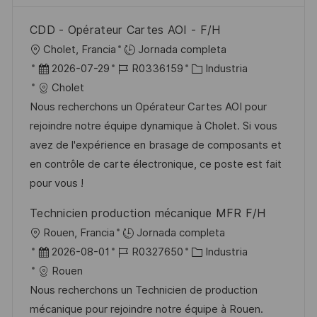
CDD - Opérateur Cartes AOI - F/H
U
Cholet, Francia
Jornada completa
b
F
I
C
2026-07-29
R0336159
Industria
i
e
D
a
Cholet
c
c
d
t
Nous recherchons un Opérateur Cartes AOI pour
a
h
e
e
rejoindre notre équipe dynamique à Cholet. Si vous
c
a
e
g
avez de l'expérience en brasage de composants et
i
d
m
o
en contrôle de carte électronique, ce poste est fait
ó
e
p
r
pour vous !
n
p
l
í
Technicien production mécanique MFR F/H
u
e
a
U
Rouen, Francia
Jornada completa
b
o
b
F
I
C
2026-08-01
R0327650
Industria
l
i
e
D
a
Rouen
i
c
c
d
t
Nous recherchons un Technicien de production
c
a
h
e
e
mécanique pour rejoindre notre équipe à Rouen.
a