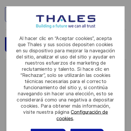
Explorar ubicación
Al hacer clic en “Aceptar cookies”, acepta
Guardar
Aplicar ahora
que Thales y sus socios depositen cookies
en su dispositivo para mejorar la navegación
del sitio, analizar el uso del sitio y ayudar en
nuestros esfuerzos de marketing de
reclutamiento y talento. Si hace clic en
Get notified for similar jobs
“Rechazar”, solo se utilizarán las cookies
técnicas necesarias para el correcto
You'll receive updates once a week
funcionamiento del sitio y, si continúa
navegando sin hacer una elección, esto se
Enter
considerará como una negativa a depositar
Email
cookies. Para obtener más información,
address
visite nuestra página
Configuración de
Required
Revise y acepte los términos del procesamiento de
cookies
.
(Required)
su información personal