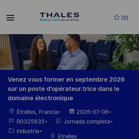
Skip to main content
Saltar al contenido principal
(0)
-
-
Venez vous former en septembre 2026
sur un poste d’opérateur.trice dans le
domaine électronique
Ubicación
Fecha de
Étrelles, Francia
2026-07-06
publicación
ID de
Hiring
R0325635
Jornada completa
empleo
Type
Categoría
Industria
Etrelles