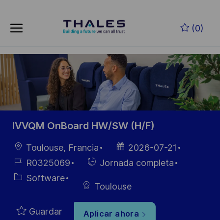
Skip to main content
Saltar al contenido principal
(0)
-
-
IVVQM OnBoard HW/SW (H/F)
Ubicación
Fecha de
Toulouse, Francia
2026-07-21
publicación
ID de
Hiring
R0325069
Jornada completa
empleo
Type
Categoría
Software
Toulouse
Guardar
Aplicar ahora