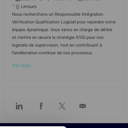
a
i
e
D
a
Limours
c
c
c
d
t
Nous recherchons un Responsable Intégration
i
a
h
e
e
Vérification Qualification Logiciel pour rejoindre notre
ó
c
a
e
g
équipe dynamique. Vous serez en charge de définir
n
i
d
m
o
et mettre en œuvre la stratégie IVVQ pour nos
ó
e
p
r
logiciels de supervision, tout en contribuant à
n
p
l
í
l'amélioration continue de nos processus.
u
e
a
Ver más
b
o
l
i
c
a
c
Compartir
Compartir
Compartir
Compartir
i
ó
a
a
a
por