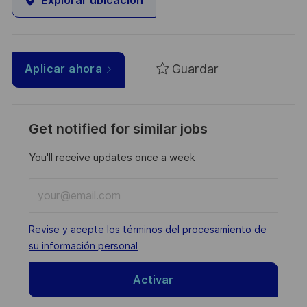
Explorar ubicación
Guardar
Aplicar ahora
Get notified for similar jobs
You'll receive updates once a week
Enter
Email
address
Required
Revise y acepte los términos del procesamiento de
(Required)
su información personal
Activar