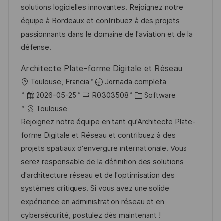
i
c
a
e
g
solutions logicielles innovantes. Rejoignez notre
ó
i
d
m
o
équipe à Bordeaux et contribuez à des projets
n
ó
e
p
r
passionnants dans le domaine de l'aviation et de la
n
p
l
í
défense.
u
e
a
Architecte Plate-forme Digitale et Réseau
b
o
U
Toulouse, Francia
Jornada completa
l
b
F
I
C
2026-05-25
R0303508
Software
i
i
e
D
a
Toulouse
c
c
c
d
t
Rejoignez notre équipe en tant qu'Architecte Plate-
a
a
h
e
e
forme Digitale et Réseau et contribuez à des
c
c
a
e
g
projets spatiaux d'envergure internationale. Vous
i
i
d
m
o
serez responsable de la définition des solutions
ó
ó
e
p
r
d'architecture réseau et de l'optimisation des
n
n
p
l
í
systèmes critiques. Si vous avez une solide
u
e
a
expérience en administration réseau et en
b
o
cybersécurité, postulez dès maintenant !