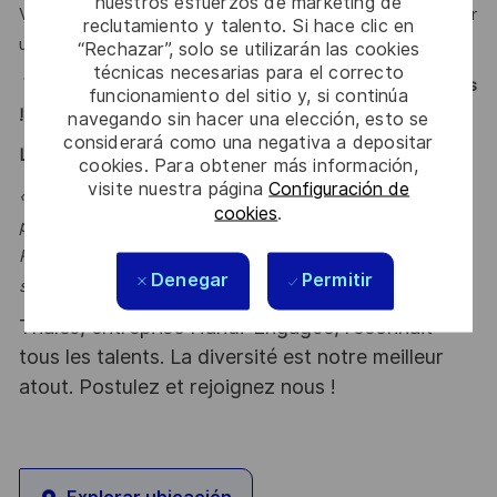
nuestros esfuerzos de marketing de
Vous parlez français et anglais couramment et savez animer
reclutamiento y talento. Si hace clic en
une réunion dans ces langues
“Rechazar”, solo se utilizarán las cookies
técnicas necesarias para el correcto
Vous vous reconnaissez ? Alors ce poste est fait pour vous
funcionamiento del sitio y, si continúa
!
navegando sin hacer una elección, esto se
considerará como una negativa a depositar
LE MOT DE L’EQUIPE
cookies. Para obtener más información,
visite nuestra página
Configuración de
«Vous intégrerez une équipe dynamique et passionnée
cookies
.
par les défis technologiques du spatial. En tant que
Responsable IVVQM, vous jouerez un rôle clé dans le
Denegar
Permitir
succès de projets»
Thales, entreprise Handi-Engagée, reconnait
tous les talents. La diversité est notre meilleur
atout. Postulez et rejoignez nous !