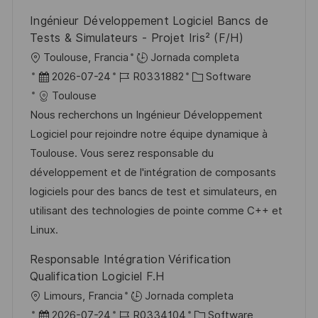
l
Ingénieur Développement Logiciel Bancs de
i
Tests & Simulateurs - Projet Iris² (F/H)
c
U
Toulouse, Francia
Jornada completa
a
b
F
I
C
2026-07-24
R0331882
Software
c
i
e
D
a
Toulouse
i
c
c
d
t
Nous recherchons un Ingénieur Développement
ó
a
h
e
e
Logiciel pour rejoindre notre équipe dynamique à
n
c
a
e
g
Toulouse. Vous serez responsable du
i
d
m
o
développement et de l'intégration de composants
ó
e
p
r
logiciels pour des bancs de test et simulateurs, en
n
p
l
í
utilisant des technologies de pointe comme C++ et
u
e
a
Linux.
b
o
Responsable Intégration Vérification
l
Qualification Logiciel F.H
i
U
Limours, Francia
Jornada completa
c
b
F
I
C
2026-07-24
R0334104
Software