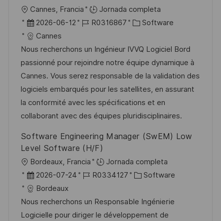
U
Cannes, Francia
Jornada completa
b
F
I
C
2026-06-12
R0316867
Software
i
e
D
a
Cannes
c
c
d
t
Nous recherchons un Ingénieur IVVQ Logiciel Bord
a
h
e
e
passionné pour rejoindre notre équipe dynamique à
c
a
e
g
Cannes. Vous serez responsable de la validation des
i
d
m
o
logiciels embarqués pour les satellites, en assurant
ó
e
p
r
la conformité avec les spécifications et en
n
p
l
í
collaborant avec des équipes pluridisciplinaires.
u
e
a
Software Engineering Manager (SwEM) Low
b
o
Level Software (H/F)
l
U
Bordeaux, Francia
Jornada completa
i
b
F
I
C
2026-07-24
R0334127
Software
c
i
e
D
a
Bordeaux
a
c
c
d
t
Nous recherchons un Responsable Ingénierie
c
a
h
e
e
Logicielle pour diriger le développement de