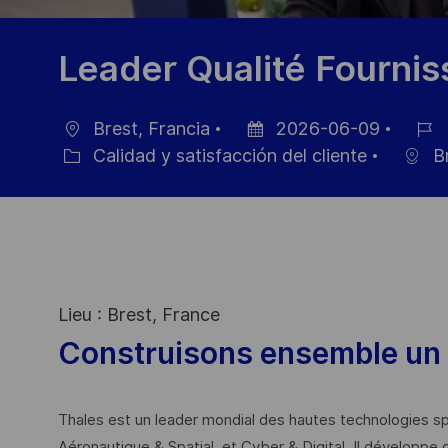
Leader Qualité Fournis
Brest, Francia
2026-06-09
Ubicación
Fecha
ID
Calidad y satisfacción del cliente
Br
Categoría
de
de
publicación
emple
Lieu : Brest, France
Construisons ensemble un 
Thales est un leader mondial des hautes technologies spé
Aéronautique & Spatial, et Cyber & Digital. Il développe 