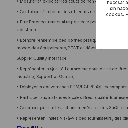
• Mesurer et exploiter les coûts de non qualité fourniss
necesaria
sin hac
• Contribuer à la tenue des objectifs de performance O
cookies. 
• Être l’interlocuteur qualité privilégié pour une quinz
industriel),
• Etendre l’ensemble des bonnes pratiques mise en œuvre
monde des équipements/PECT et développement.
Supplier Quality Interface
• Représenter la Qualité Fournisseur pour le site de Br
Industrie, Support et Qualité,
• Déployer la gouvernance SPM/RCFI/SuQL, accompagner 
• Participer aux instances locales Brest qualité fourniss
• Communiquer sur les actions menées par les SuQL dan
• Représenter Thales vis-à-vis des fournisseurs, des cli