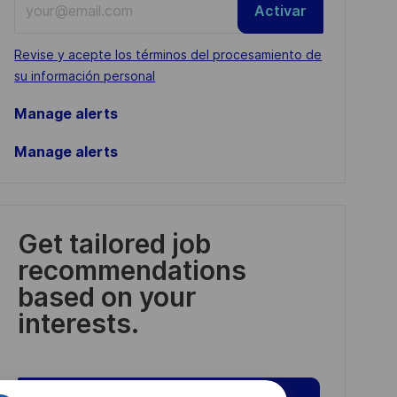
Activar
Email
address
Required
Revise y acepte los términos del procesamiento de
(Required)
su información personal
Manage alerts
Manage alerts
Get tailored job
recommendations
based on your
interests.