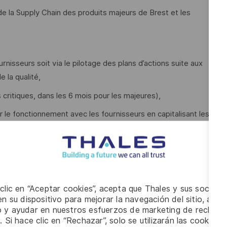
e la Supply Chain des produits majeurs de Brest et les
rnisseurs soit via le pilotage des plans d’actions suite aux
e la qualité,
s critiques, dans les 6 mois pour les majeures),
r le fonctionnement avec les fournisseurs en capitalisant les
pe),
aturité les fournisseurs indiens et renforcer le suivi qualité
ales en Inde.
 clic en “Aceptar cookies”, acepta que Thales y sus socios 
PM et RCFI, en transverse DMS et multi GBU pour certains
n su dispositivo para mejorar la navegación del sitio, anali
io y ayudar en nuestros esfuerzos de marketing de recluta
vement Plan,
. Si hace clic en “Rechazar”, solo se utilizarán las cookies 