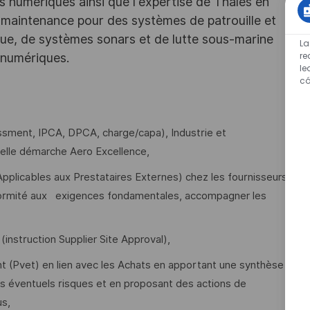
es numériques ainsi que l'expertise de Thales en
 maintenance pour des systèmes de patrouille et
que, de systèmes sonars et de lutte sous-marine
La
re
 numériques.
le
c
essment, IPCA, DPCA, charge/capa), Industrie et
velle démarche Aero Excellence,
plicables aux Prestataires Externes) chez les fournisseurs
 conformité aux exigences fondamentales, accompagner les
 (instruction Supplier Site Approval),
nt (Pvet) en lien avec les Achats en apportant une synthèse
les éventuels risques et en proposant des actions de
us,