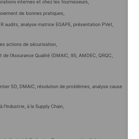
orations internes et chez les fournisseurs,
ploiement de bonnes pratiques,
(CR audits, analyse matrice EGAPE, présentation PVet,
es actions de sécurisation,
nt de l'Assurance Qualité (DMAIC, 9S, AMDEC, QRQC,
antier SD, DMAIC, résolution de problèmes, analyse cause
 l'Industrie, à la Supply Chain,