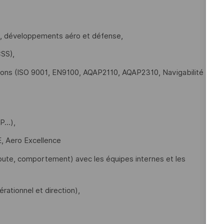
s, développements aéro et défense,
CSS),
ions (ISO 9001, EN9100, AQAP2110, AQAP2310, Navigabilité
AP…),
E, Aero Excellence
écoute, comportement) avec les équipes internes et les
rationnel et direction),