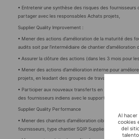
• Entretenir une synthèse des risques des fournisseurs d
partager avec les responsables Achats projets,
Supplier Quality Improvement :
• Mener des actions d’amélioration de la maturité des fou
audits soit par l’intermédiaire de chantier d’amélioration d
• Assurer la clôture des actions (dans les 3 mois pour le
• Mener des actions d’amélioration interne pour améliore
projets, en leadant des groupes de travail (DMS ou Grou
• Participer aux nouveaux transferts en Inde, monter en m
des fournisseurs indiens avec le support des équipes Th
Supplier Quality Performance
Al hacer
• Mener des chantiers d’amélioration ciblés avec les S
cookies e
del sit
fournisseurs, type chantier SQIP Supplier Quality Impro
talento