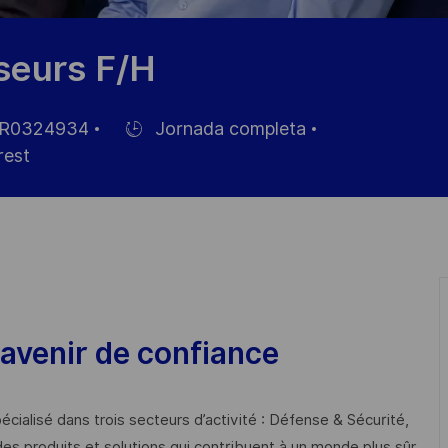
seurs F/H
R0324934
Jornada completa
Hiring
est
Type
o
avenir de confiance
cialisé dans trois secteurs d’activité : Défense & Sécurité,
des produits et solutions qui contribuent à un monde plus sûr,