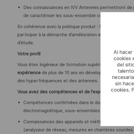
Des connaissances en IVV Antennes permettront de
de caractériser les sous-ensemble confiés, d'en analy
En cohérence avec la politique produit : Proposer des i
participer à la démarche d’amélioration et continue de l’
d’étude.
Al hacer
Votre profil
cookies e
del sit
Vous êtes Ingénieur de formation supérieure en électron
talento
expérience
de plus de 10 ans en développement matériel,
necesaria
des hyperfréquences et des antennes.
sin hac
cookies. 
Vous avez des compétences et de l'expérience :
Compétences confirmées dans le domaine des anten
électromagnétique, sous-ensembles électroniques hy
Connaissances des appareils et méthodologies de m
(analyseur de réseau, mesures en chambres sourdes