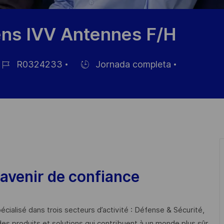
ns IVV Antennes F/H
R0324233
Jornada completa
D
Hiring
e
Type
mpleo
avenir de confiance
cialisé dans trois secteurs d’activité : Défense & Sécurité,
des produits et solutions qui contribuent à un monde plus sûr,