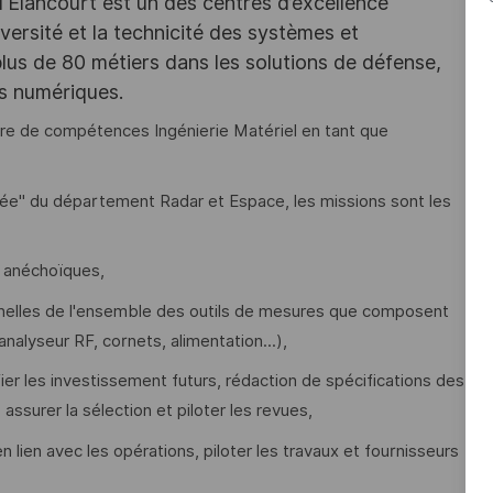
d'Elancourt est un des centres d’excellence
versité et la technicité des systèmes et
lus de 80 métiers dans les solutions de défense,
es numériques.
re de compétences Ingénierie Matériel en tant que
ée" du département Radar et Espace, les missions sont les
 anéchoïques,
ionnelles de l'ensemble des outils de mesures que composent
lyseur RF, cornets, alimentation...),
er les investissement futurs, rédaction de spécifications des
assurer la sélection et piloter les revues,
lien avec les opérations, piloter les travaux et fournisseurs