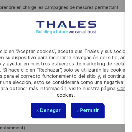
 prendre en charge les campagnes de mesures permettant
ser et synthétiser les résultats obtenus,.
nnovations techniques et technologiques dans le domaine,
entreprise, contribuer à la construction de propositions
 clic en “Aceptar cookies”, acepta que Thales y sus socios 
n su dispositivo para mejorar la navegación del sitio, anali
io y ayudar en nuestros esfuerzos de marketing de recluta
ique, ingénieur ou équivalent, et vous avez
une solide
. Si hace clic en “Rechazar”, solo se utilizarán las cookies 
 en Intégration Validation Vérification (IVV) dans le domaine
s para el correcto funcionamiento del sitio y, si continúa
er una elección, esto se considerará como una negativa a d
Para obtener más información, visite nuestra página
Config
cookies
.
nes actives, hyperfréquences, rayonnement
perfréquences actifs,
Denegar
Permitir
esures hyperfréquences et de mesures d'antennes
 notamment),