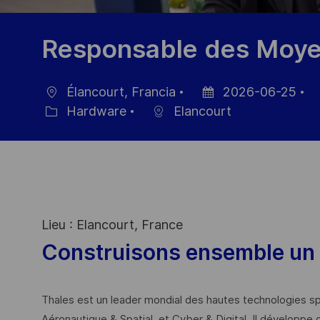
Responsable des Moye
Élancourt, Francia
2026-06-25
Ubicación
Fecha
I
Hardware
Elancourt
Categoría
de
d
publicación
e
Lieu : Elancourt, France
Construisons ensemble un 
Thales est un leader mondial des hautes technologies spé
Aéronautique & Spatial, et Cyber & Digital. Il développe 