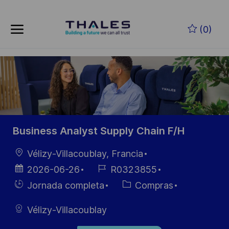
Skip to main content
Saltar al contenido principal
(0)
-
-
Business Analyst Supply Chain F/H
Ubicación
Vélizy-Villacoublay, Francia
Fecha de
ID de
2026-06-26
R0323855
publicación
empleo
Hiring
Categoría
Jornada completa
Compras
Type
Vélizy-Villacoublay