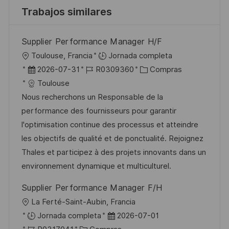
Trabajos similares
Supplier Performance Manager H/F
U
Toulouse, Francia
Jornada completa
b
F
I
C
2026-07-31
R0309360
Compras
i
e
D
a
Toulouse
c
c
d
t
Nous recherchons un Responsable de la
a
h
e
e
performance des fournisseurs pour garantir
c
a
e
g
l'optimisation continue des processus et atteindre
i
d
m
o
les objectifs de qualité et de ponctualité. Rejoignez
ó
e
p
r
Thales et participez à des projets innovants dans un
n
p
l
í
environnement dynamique et multiculturel.
u
e
a
Supplier Performance Manager F/H
b
o
U
La Ferté-Saint-Aubin, Francia
l
b
F
Jornada completa
2026-07-01
i
i
I
C
e