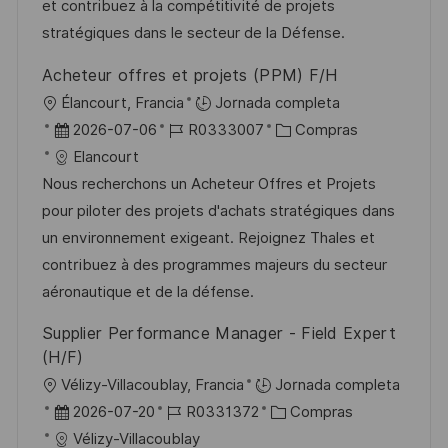
et contribuez à la compétitivité de projets
r
p
l
stratégiques dans le secteur de la Défense.
í
u
e
Acheteur offres et projets (PPM) F/H
a
b
o
U
Élancourt, Francia
Jornada completa
l
b
F
I
C
2026-07-06
R0333007
Compras
i
i
e
D
a
Elancourt
c
c
c
d
t
Nous recherchons un Acheteur Offres et Projets
a
a
h
e
e
pour piloter des projets d'achats stratégiques dans
c
c
a
e
g
un environnement exigeant. Rejoignez Thales et
i
i
d
m
o
contribuez à des programmes majeurs du secteur
ó
ó
e
p
r
aéronautique et de la défense.
n
n
p
l
í
Supplier Performance Manager - Field Expert
u
e
a
(H/F)
b
o
U
Vélizy-Villacoublay, Francia
Jornada completa
l
b
F
I
C
2026-07-20
R0331372
Compras
i
i
e
D
a
Vélizy-Villacoublay