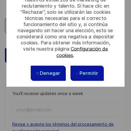
reclutamiento y talento. Si hace clic en
“Rechazar”, solo se utilizarán las cookies
técnicas necesarias para el correcto
funcionamiento del sitio y, si continúa
Explorar ubicación
navegando sin hacer una elección, esto se
considerará como una negativa a depositar
cookies. Para obtener más información,
visite nuestra página
Configuración de
cookies
.
Guardar
Aplicar ahora
Denegar
Permitir
Get notified for similar jobs
You'll receive updates once a week
Enter
Email
address
Required
Revise y acepte los términos del procesamiento de
(Required)