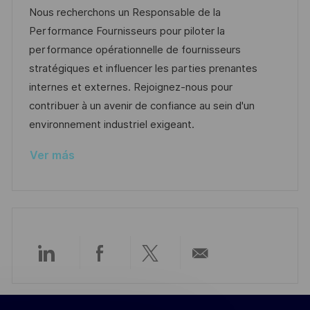
c
c
c
d
t
Nous recherchons un Responsable de la
a
a
h
e
e
Performance Fournisseurs pour piloter la
c
c
a
e
g
performance opérationnelle de fournisseurs
i
i
d
m
o
stratégiques et influencer les parties prenantes
ó
ó
e
p
r
internes et externes. Rejoignez-nous pour
n
n
p
l
í
contribuer à un avenir de confiance au sein d'un
u
e
a
environnement industriel exigeant.
b
o
Ver más
l
i
c
a
c
i
Compartir
Compartir
Compartir
Compartir
ó
n
a
a
a
por