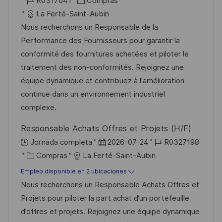
R0317041
Compras
c
c
D
a
c
La Ferté-Saint-Aubin
a
a
d
t
h
Nous recherchons un Responsable de la
c
c
e
e
a
Performance des Fournisseurs pour garantir la
i
i
e
g
d
conformité des fournitures achetées et piloter le
ó
ó
m
o
e
traitement des non-conformités. Rejoignez une
n
n
p
r
p
équipe dynamique et contribuez à l'amélioration
l
í
u
continue dans un environnement industriel
e
a
b
complexe.
o
l
Responsable Achats Offres et Projets (H/F)
i
F
I
Jornada completa
2026-07-24
R0327198
c
C
e
D
Compras
La Ferté-Saint-Aubin
a
a
c
d
Empleo disponible en 2 ubicaciones
c
t
h
e
Nous recherchons un Responsable Achats Offres et
i
e
a
e
Projets pour piloter la part achat d’un portefeuille
ó
g
d
m
d’offres et projets. Rejoignez une équipe dynamique
n
o
e
p