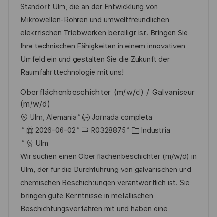
a
h
e
e
Standort Ulm, die an der Entwicklung von
i
c
a
e
g
Mikrowellen-Röhren und umweltfreundlichen
ó
i
d
m
o
elektrischen Triebwerken beteiligt ist. Bringen Sie
n
ó
e
p
r
Ihre technischen Fähigkeiten in einem innovativen
n
p
l
í
Umfeld ein und gestalten Sie die Zukunft der
u
e
a
Raumfahrttechnologie mit uns!
b
o
Oberflächenbeschichter (m/w/d) / Galvaniseur
l
(m/w/d)
i
U
Ulm, Alemania
Jornada completa
c
b
F
I
C
2026-06-02
R0328875
Industria
a
i
e
D
a
Ulm
c
c
c
d
t
Wir suchen einen Oberflächenbeschichter (m/w/d) in
i
a
h
e
e
Ulm, der für die Durchführung von galvanischen und
ó
c
a
e
g
chemischen Beschichtungen verantwortlich ist. Sie
n
i
d
m
o
bringen gute Kenntnisse in metallischen
ó
e
p
r
Beschichtungsverfahren mit und haben eine