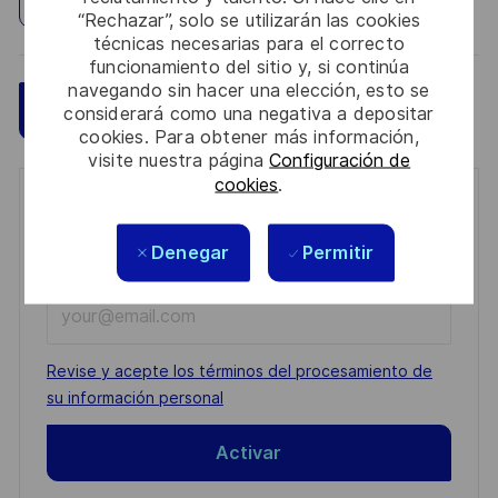
“Rechazar”, solo se utilizarán las cookies
técnicas necesarias para el correcto
funcionamiento del sitio y, si continúa
navegando sin hacer una elección, esto se
Guardar
Aplicar ahora
considerará como una negativa a depositar
cookies. Para obtener más información,
visite nuestra página
Configuración de
cookies
.
Get notified for similar jobs
Denegar
Permitir
You'll receive updates once a week
Enter
Email
address
Required
Revise y acepte los términos del procesamiento de
(Required)
su información personal
Activar