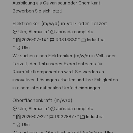
n
p
l
í
Ausbildung als Galvaniseur oder Chemikant.
u
e
a
Bewerben Sie sich jetzt!
b
o
Elektroniker (m/w/d) in Voll- oder Teilzeit
l
U
Ulm, Alemania
Jornada completa
i
b
F
I
C
2026-07-14
R0313830
Industria
c
i
e
D
a
Ulm
a
c
c
d
t
Wir suchen einen Elektroniker (m/w/d) in Voll- oder
c
a
h
e
e
Teilzeit, der Teil unseres Expertenteams für
i
c
a
e
g
Raumfahrtkomponenten wird. Sie werden an
ó
i
d
m
o
innovativen Lösungen arbeiten und Ihre Fähigkeiten
n
ó
e
p
r
in einem internationalen Umfeld einbringen.
n
p
l
í
Oberflächenkraft (m/w/d)
u
e
a
U
Ulm, Alemania
Jornada completa
b
o
b
F
I
C
2026-07-22
R0328877
Industria
l
i
e
D
a
Ulm
i
c
c
d
t
Wir suchen eine Oberflächenkraft (m/w/d) in Ulm,