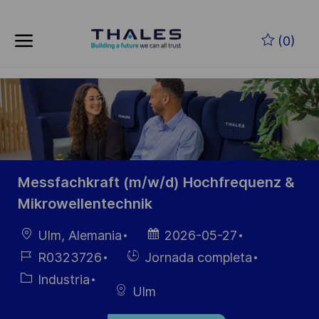
Skip to main content
Saltar al contenido principal
(0)
-
-
Messfachkraft (m/w/d) Hochfrequenz &
Mikrowellentechnik
Ubicación
Fecha de
Ulm, Alemania
2026-05-27
publicación
ID de
Hiring
R0323726
Jornada completa
empleo
Type
Categoría
Industria
Ulm