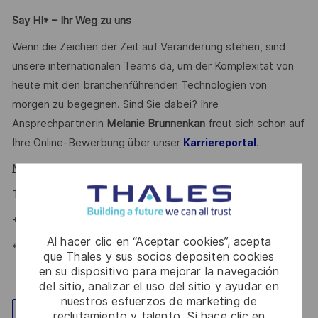
Say HI* – Ihr Weg zu uns
Wenn die Zeichen der Zeit auf Veränderung stehen, sind
unsere internationalen Teams da, um der Komplexität von
heute mit den branchenführenden Technologien von
morgen zu begegnen. Sind Sie dabei? Ihre
Ansprechpartnerin
Melanie Brunnenkan
freut sich schon auf
Ihre Online-Bewerbung über unser
.
Karriereportal
Melanie Brunnenkan
#LI-MB1
Talent Acquisition Partnerin
+49 731 40729 746
Al hacer clic en “Aceptar cookies”, acepta
*Human Intelligence
que Thales y sus socios depositen cookies
en su dispositivo para mejorar la navegación
del sitio, analizar el uso del sitio y ayudar en
nuestros esfuerzos de marketing de
reclutamiento y talento. Si hace clic en
Explorar ubicación