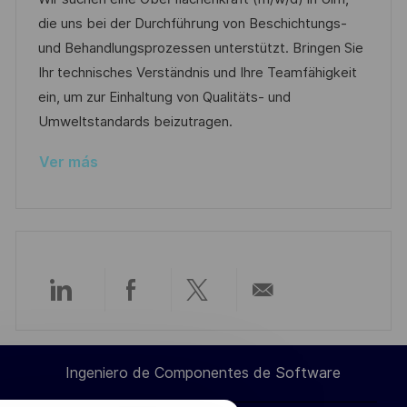
c
a
h
e
e
die uns bei der Durchführung von Beschichtungs-
a
c
a
e
g
und Behandlungsprozessen unterstützt. Bringen Sie
c
i
d
m
o
Ihr technisches Verständnis und Ihre Teamfähigkeit
i
ó
e
p
r
ein, um zur Einhaltung von Qualitäts- und
ó
n
p
l
í
Umweltstandards beizutragen.
n
u
e
a
Ver más
b
o
l
i
c
a
c
Compartir
Compartir
Compartir
Compartir
i
ó
a
a
a
por
n
Ingeniero de Componentes de Software
través
través
través
correo