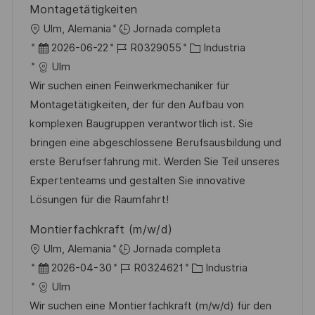
Montagetätigkeiten
U
Ulm, Alemania
Jornada completa
b
F
I
C
2026-06-22
R0329055
Industria
i
e
D
a
Ulm
c
c
d
t
Wir suchen einen Feinwerkmechaniker für
a
h
e
e
Montagetätigkeiten, der für den Aufbau von
c
a
e
g
komplexen Baugruppen verantwortlich ist. Sie
i
d
m
o
bringen eine abgeschlossene Berufsausbildung und
ó
e
p
r
erste Berufserfahrung mit. Werden Sie Teil unseres
n
p
l
í
Expertenteams und gestalten Sie innovative
u
e
a
Lösungen für die Raumfahrt!
b
o
Montierfachkraft (m/w/d)
l
U
Ulm, Alemania
Jornada completa
i
b
F
I
C
2026-04-30
R0324621
Industria
c
i
e
D
a
Ulm
a
c
c
d
t
Wir suchen eine Montierfachkraft (m/w/d) für den
c