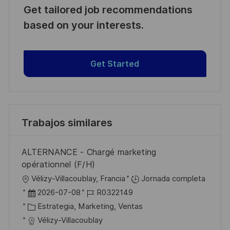
Get tailored job recommendations
based on your interests.
Get Started
Trabajos similares
ALTERNANCE - Chargé marketing
opérationnel (F/H)
U
Vélizy-Villacoublay, Francia
Jornada completa
b
F
I
2026-07-08
R0322149
i
e
C
D
Estrategia, Marketing, Ventas
c
c
a
d
Vélizy-Villacoublay