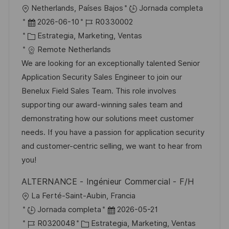
i
U
Netherlands, Países Bajos
Jornada completa
c
b
F
I
2026-06-10
R0330002
a
i
e
C
D
Estrategia, Marketing, Ventas
c
c
c
a
d
Remote Netherlands
i
a
h
t
e
We are looking for an exceptionally talented Senior
ó
c
a
e
e
Application Security Sales Engineer to join our
n
i
d
g
m
Benelux Field Sales Team. This role involves
ó
e
o
p
supporting our award-winning sales team and
n
p
r
l
demonstrating how our solutions meet customer
u
í
e
needs. If you have a passion for application security
b
a
o
and customer-centric selling, we want to hear from
l
you!
i
ALTERNANCE - Ingénieur Commercial - F/H
c
U
La Ferté-Saint-Aubin, Francia
a
b
F
Jornada completa
2026-05-21
c
i
I
C
e
R0320048
Estrategia, Marketing, Ventas
i