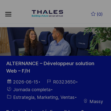
Skip to main content
Saltar al contenido principal
(0)
-
-
ALTERNANCE – Développeur solution
Web – F/H
Fecha de
ID de
2026-06-15
R0323650
publicación
empleo
Hiring
Jornada completa
Type
Categoría
Estrategia, Marketing, Ventas
Massy