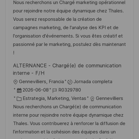
a
h
t
e
Nous recherchons un Chargé marketing opérationnel
c
a
e
e
pour rejoindre notre équipe dynamique chez Thales.
i
d
g
m
Vous serez responsable de la création de
ó
e
o
p
campagnes marketing, de l'analyse des KPI et de
n
p
r
l
l'organisation d'événements. Si vous êtes créatif et
u
í
e
passionné par le marketing, postulez dès maintenant
b
a
o
!
l
ALTERNANCE - Chargé(e) de communication
i
interne - F/H
c
U
Gennevilliers, Francia
Jornada completa
a
b
F
I
2026-06-08
R0329780
c
i
e
C
D
Estrategia, Marketing, Ventas
Gennevilliers
i
c
c
a
d
Nous recherchons un Chargé(e) de communication
ó
a
h
t
e
interne pour rejoindre notre équipe dynamique chez
n
c
a
e
e
Thales. Vous contribuerez à renforcer la diffusion de
i
d
g
m
l’information et la cohésion des équipes dans un