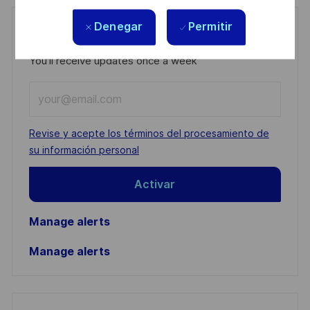
Denegar
Permitir
Get notified for similar jobs
You'll receive updates once a week
Enter
Email
address
Required
Revise y acepte los términos del procesamiento de
(Required)
su información personal
Activar
Manage alerts
Manage alerts