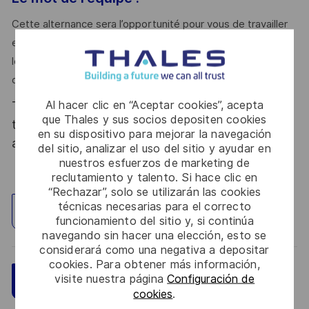
Cette alternance sera l’opportunité pour vous de travailler
en équipe au sein d’une entreprise innovante, de valoriser
les acquis académiques en environnement industriel et
développer de nouvelles.
Al hacer clic en “Aceptar cookies”, acepta
Thales, entreprise Handi-Engagée, reconnait
que Thales y sus socios depositen cookies
tous les talents. La diversité est notre meilleur
en su dispositivo para mejorar la navegación
atout. Postulez et rejoignez nous !
del sitio, analizar el uso del sitio y ayudar en
nuestros esfuerzos de marketing de
reclutamiento y talento. Si hace clic en
“Rechazar”, solo se utilizarán las cookies
técnicas necesarias para el correcto
Explorar ubicación
funcionamiento del sitio y, si continúa
navegando sin hacer una elección, esto se
considerará como una negativa a depositar
cookies. Para obtener más información,
visite nuestra página
Configuración de
Guardar
Aplicar ahora
cookies
.