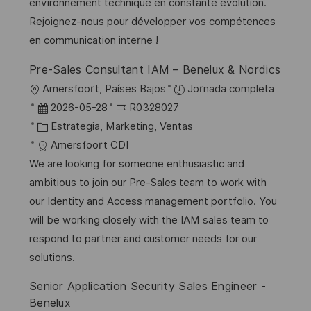
ó
e
o
p
environnement technique en constante évolution.
n
p
r
l
Rejoignez-nous pour développer vos compétences
u
í
e
en communication interne !
b
a
o
Pre-Sales Consultant IAM – Benelux & Nordics
l
U
Amersfoort, Países Bajos
Jornada completa
i
b
F
I
2026-05-28
R0328027
c
i
e
C
D
Estrategia, Marketing, Ventas
a
c
c
a
d
Amersfoort CDI
c
a
h
t
e
We are looking for someone enthusiastic and
i
c
a
e
e
ambitious to join our Pre-Sales team to work with
ó
i
d
g
m
our Identity and Access management portfolio. You
n
ó
e
o
p
will be working closely with the IAM sales team to
n
p
r
l
respond to partner and customer needs for our
u
í
e
solutions.
b
a
o
Senior Application Security Sales Engineer -
l
Benelux