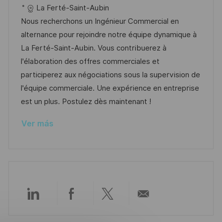
c
D
a
c
La Ferté-Saint-Aubin
ó
a
d
t
h
Nous recherchons un Ingénieur Commercial en
n
c
e
e
a
alternance pour rejoindre notre équipe dynamique à
i
e
g
d
La Ferté-Saint-Aubin. Vous contribuerez à
ó
m
o
e
l'élaboration des offres commerciales et
n
p
r
p
participerez aux négociations sous la supervision de
l
í
u
l'équipe commerciale. Une expérience en entreprise
e
a
b
est un plus. Postulez dès maintenant !
o
l
Ver más
i
c
a
c
i
ó
Compartir
Compartir
Compartir
Compartir
n