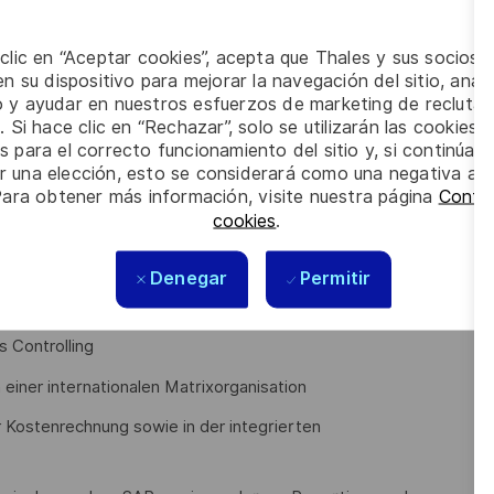
 der Teammitglieder im Sinne einer leistungsorientierten
 clic en “Aceptar cookies”, acepta que Thales y sus socios 
n su dispositivo para mejorar la navegación del sitio, anali
io y ayudar en nuestros esfuerzos de marketing de recluta
nen und externen Stakeholdern auf Management-Ebene
. Si hace clic en “Rechazar”, solo se utilizarán las cookies 
s para el correcto funcionamiento del sitio y, si continúa
rischer sowie unternehmensinterner Vorgaben und
er una elección, esto se considerará como una negativa a d
Para obtener más información, visite nuestra página
Config
cookies
.
enschaften, BWL mit Schwerpunkt Controlling / Finance
Denegar
Permitir
s Controlling
 einer internationalen Matrixorganisation
 Kostenrechnung sowie in der integrierten