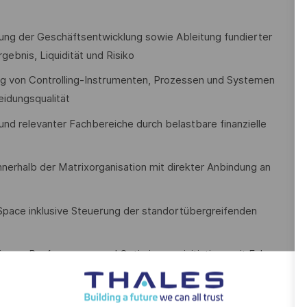
ung der Geschäftsentwicklung sowie Ableitung fundierter
ebnis, Liquidität und Risiko
ung von Controlling-Instrumenten, Prozessen und Systemen
eidungsqualität
und relevanter Fachbereiche durch belastbare finanzielle
nnerhalb der Matrixorganisation mit direkter Anbindung an
pace inklusive Steuerung der standortübergreifenden
ons-, Performance- und Optimierungsinitiativen mit Fokus
und ad-hoc-Auswertungen zur Unterstützung strategischer