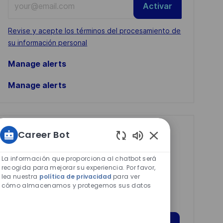
Activar
Email
address
Required
Revise y acepte los términos del procesamiento de
(Required)
su información personal
Manage alerts
Manage alerts
Get tailored job
Career Bot
Sonidos
recommendations
de
La información que proporciona al chatbot será
based on your
chatbot
recogida para mejorar su experiencia. Por favor,
lea nuestra
política de privacidad
para ver
interests.
habilitados
cómo almacenamos y protegemos sus datos