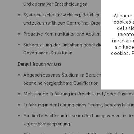
und operativer Entscheidungen
Systematische Entwicklung, Befähigung und Förderung
Al hacer
cookies e
und zukunftsfähigen Controlling-Organisation
del sit
Proaktive Kommunikation und Abstimmung mit inter
talento
necesaria
Sicherstellung der Einhaltung gesetzlicher, regulato
sin hac
cookies. 
Governance-Strukturen
Darauf freuen wir uns
Abgeschlossenes Studium im Bereich Wirtschaftswiss
oder eine vergleichbare Qualifikation
Mehrjährige Erfahrung im Projekt- und / oder Busines
Erfahrung in der Führung eines Teams, bestensfalls in
Fundierte Fachkenntnisse im Rechnungswesen, in der
Unternehmensplanung