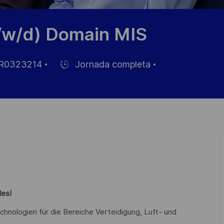
m/w/d) Domain MIS
R0323214
Jornada completa
Hiring
Type
o
les!
chnologien für die Bereiche Verteidigung, Luft- und