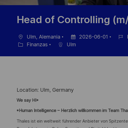
Head of Controlling (
Ulm, Alemania
2026-06-01
Ubicación
Fecha
ID
Finanzas
Ulm
Categoría
de
de
publicación
emple
Location: Ulm, Germany
We say HI*
*Human Intelligence – Herzlich willkommen im Team Tha
Thales ist ein weltweit führender Anbieter von Spitzente