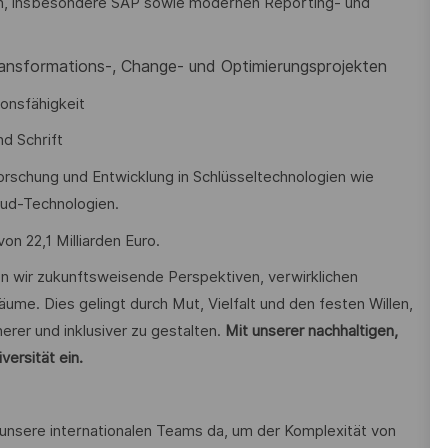
n, insbesondere SAP sowie modernen Reporting- und
ransformations-, Change- und Optimierungsprojekten
onsfähigkeit
d Schrift
n Forschung und Entwicklung in Schlüsseltechnologien wie
loud-Technologien.
n 22,1 Milliarden Euro.
en wir zukunftsweisende Perspektiven, verwirklichen
äume. Dies gelingt durch Mut, Vielfalt und den festen Willen,
erer und inklusiver zu gestalten.
Mit unserer nachhaltigen,
versität ein.
 unsere internationalen Teams da, um der Komplexität von