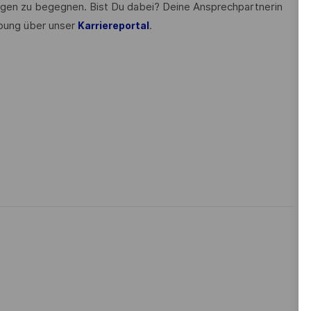
gen zu begegnen. Bist Du dabei? Deine Ansprechpartnerin
rbung über unser
.
Karriereportal