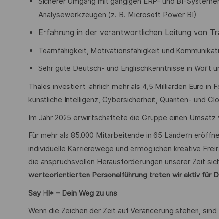
Sicherer Umgang mit gängigen ERP- und BI-Systeme
Analysewerkzeugen (z. B. Microsoft Power BI)
Erfahrung in der verantwortlichen Leitung von T
Teamfähigkeit, Motivationsfähigkeit und Kommunikati
Sehr gute Deutsch- und Englischkenntnisse in Wort un
Thales investiert jährlich mehr als 4,5 Milliarden Euro i
künstliche Intelligenz, Cybersicherheit, Quanten- und C
Im Jahr 2025 erwirtschaftete die Gruppe einen Umsatz vo
Für mehr als 85.000 Mitarbeitende in 65 Ländern eröffn
individuelle Karrierewege und ermöglichen kreative Freir
die anspruchsvollen Herausforderungen unserer Zeit sich
werteorientierten Personalführung treten wir aktiv für Di
Say HI* – Dein Weg zu uns
Wenn die Zeichen der Zeit auf Veränderung stehen, sind