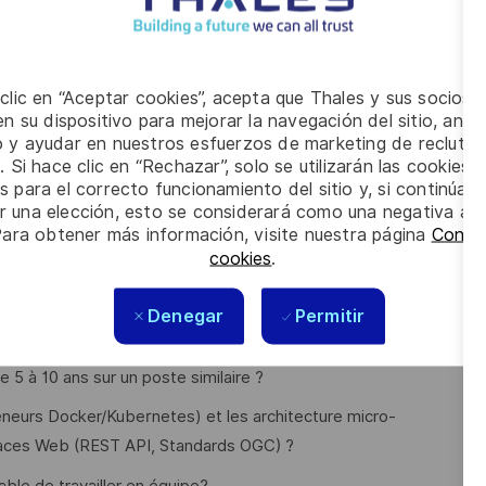
) et des licences (Apache 2.0, licences non
r des environnements hybrides (on-premise/cloud) et
 solutions innovantes pour le traitement des données
 clic en “Aceptar cookies”, acepta que Thales y sus socios 
ata). Assurer une veille active sur les technologies
n su dispositivo para mejorar la navegación del sitio, anali
es pour DestinE) et les bonnes pratiques DevSecOps.
io y ayudar en nuestros esfuerzos de marketing de recluta
. Si hace clic en “Rechazar”, solo se utilizarán las cookies 
uer à la roadmap technique des projets.
s para el correcto funcionamiento del sitio y, si continúa
laboration avec l’équipe ingénierie système et sol et les
er una elección, esto se considerará como una negativa a d
ur aligner les solutions techniques sur les besoins
Para obtener más información, visite nuestra página
Config
tion technique (diagrammes d’architecture,
cookies
.
t accompagner les équipes sur les bonnes pratiques
Denegar
Permitir
 5 à 10 ans sur un poste similaire ?
neurs Docker/Kubernetes) et les architecture micro-
rfaces Web (REST API, Standards OGC) ?
able de travailler en équipe?