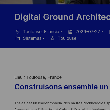
Digital Ground Archite
Toulouse, Francia
2026-07-27
Ubicación
Fecha
ID
Sistemas
Toulouse
Categoría
de
de
publicación
em
Lieu : Toulouse, France
Construisons ensemble un 
Thales est un leader mondial des hautes technologies spé
Aéronautique & Spatial, et Cyber & Digital. Il développe 