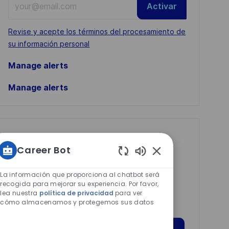
Activar
Email
address
Required
Revise y acepte los términos del procesamiento de
(Required)
su información personal
Manage alerts
Manage alerts
Get tailored job
Career Bot
recommendations
Sonidos
based on your
de
La información que proporciona al chatbot será
interests.
chatbot
recogida para mejorar su experiencia. Por favor,
lea nuestra
política de privacidad
para ver
habilitados
cómo almacenamos y protegemos sus datos