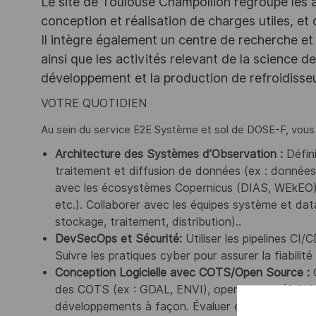
Le site de Toulouse Champollion regroupe les act
conception et réalisation de charges utiles, et
Il intègre également un centre de recherche et 
ainsi que les activités relevant de la science 
développement et la production de refroidiss
VOTRE QUOTIDIEN
Au sein du service E2E Système et sol de DOSE-F, vous 
Architecture des Systèmes d’Observation
:
Défin
traitement et diffusion de données (ex : données S
avec les écosystèmes Copernicus (DIAS, WEkEO) 
etc.). Collaborer avec les équipes système et dat
stockage, traitement, distribution)..
DevSecOps et Sécurité
:
Utiliser les pipelines CI/
Suivre les pratiques cyber pour assurer la fiabili
Conception Logicielle avec COTS/Open Source
:
des COTS (ex : GDAL, ENVI), open source (QGIS
développements à façon. Évaluer et sélectionner l