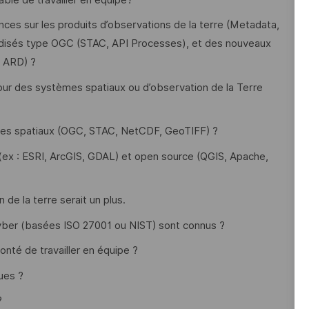
nces sur les produits d’observations de la terre (Metadata,
rdisés type OGC (STAC, API Processes), et des nouveaux
, ARD) ?
our des systèmes spatiaux ou d’observation de la Terre
ées spatiaux (OGC, STAC, NetCDF, GeoTIFF) ?
x : ESRI, ArcGIS, GDAL) et open source (QGIS, Apache,
e la terre serait un plus.
yber (basées ISO 27001 ou NIST) sont connus ?
onté de travailler en équipe ?
ues ?
?