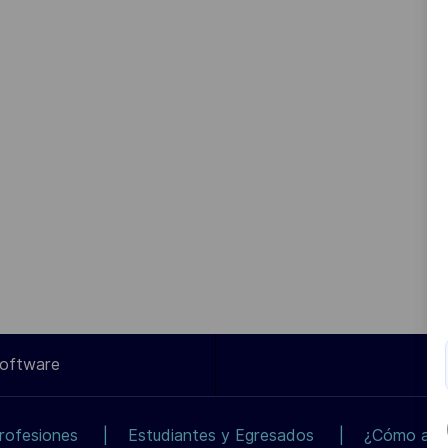
Software
rofesiones
Estudiantes y Egresados
¿Cómo apli