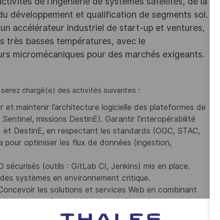
ivités de l’ingénierie de systèmes satellites, de la
 du développement et qualification de segments sol.
un accélérateur industriel de start-up et ventures,
des très basses températures, avec le
eurs micromécaniques pour des marchés exigeants.
serez chargé(e) des activités suivantes :
ir et maintenir l’architecture logicielle des plateformes de
entinel, missions DestinE). Garantir l’interopérabilité
et DestinE, en respectant les standards (OGC, STAC,
a pour optimiser les flux de données (ingestion,
CD sécurisés (outils : GitLab CI, Jenkins) mis en place.
té des systèmes en environnement critique.
Concevoir les solutions et services Web en combinant
, Kubernetes, PostgreSQL/PostGIS) et des
es briques logicielles en fonction des besoins métiers,