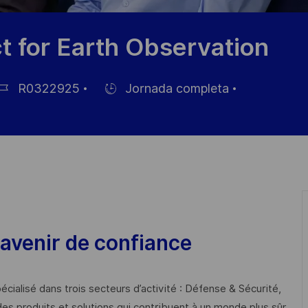
ct for Earth Observation
R0322925
Jornada completa
Hiring
Type
pleo
avenir de confiance
cialisé dans trois secteurs d’activité : Défense & Sécurité,
des produits et solutions qui contribuent à un monde plus sûr,