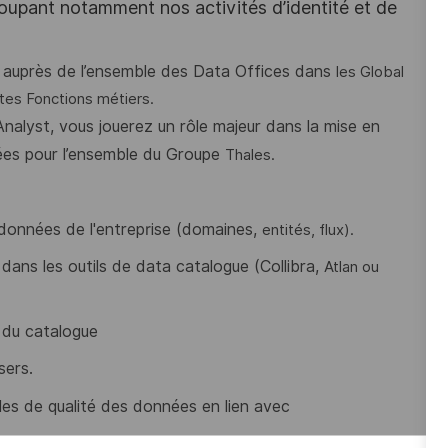
oupant notamment nos activités d’identité et de
z auprès de l’ensemble des Data Offices dans
les Global
ntes Fonctions métiers.
nalyst, vous jouerez un rôle majeur dans la
mise en
es pour l’ensemble du Groupe
Thales.
s données de l'entreprise (domaines,
entités, flux).
ans les outils de data catalogue (Collibra,
Atlan ou
 du catalogue
sers.
gles de qualité des données en lien avec