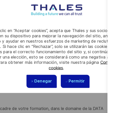
s de qualité dans les systèmes sources et
 plans de remédiation.
 clic en “Aceptar cookies”, acepta que Thales y sus socios 
tiers pour recueillir les besoins en
n su dispositivo para mejorar la navegación del sitio, anali
io y ayudar en nuestros esfuerzos de marketing de recluta
. Si hace clic en “Rechazar”, solo se utilizarán las cookies 
s issues des ateliers.
s para el correcto funcionamiento del sitio y, si continúa
er una elección, esto se considerará como una negativa a d
et l'appropriation des démarches de
Para obtener más información, visite nuestra página
Config
cookies
.
e communication autour de la Data
Gouvernance
Denegar
Permitir
 cadre de votre formation, dans le domaine de la DATA