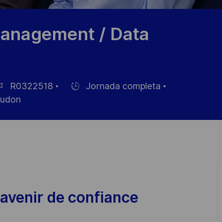
anagement / Data
R0322518
Jornada completa
Hiring
udon
Type
leo
avenir de confiance