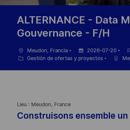
ALTERNANCE - Data M
Gouvernance - F/H
Meudon, Francia
2026-07-20
Ubicación
Fecha
ID
Gestión de ofertas y proyectos
Me
Categoría
de
de
publicación
emp
Lieu : Meudon, France
Construisons ensemble un 