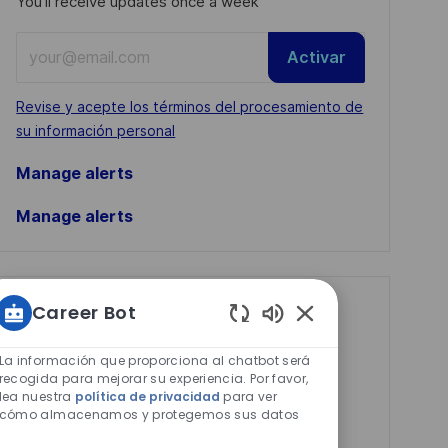
You'll receive updates once a week
Enter
Activar
Email
address
Required
Revise y acepte los términos del procesamiento de
(Required)
su información personal
Manage alerts
Manage alerts
Career Bot
Get tailored job
Sonidos
recommendations
de
La información que proporciona al chatbot será
based on your
chatbot
recogida para mejorar su experiencia. Por favor,
lea nuestra
política de privacidad
para ver
habilitados
interests.
cómo almacenamos y protegemos sus datos