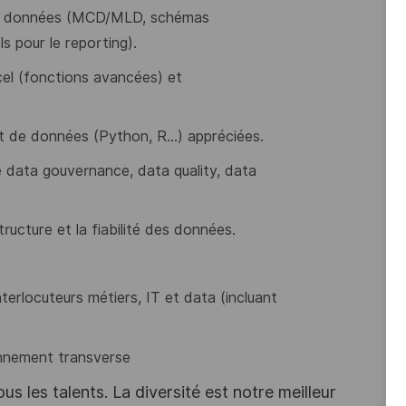
 de données (MCD/MLD, schémas
s pour le reporting).
xcel (fonctions avancées) et
 de données (Python, R...) appréciées.
 data gouvernance, data quality, data
structure et la fiabilité des données.
nterlocuteurs métiers, IT et data (incluant
onnement transverse
s les talents. La diversité est notre meilleur