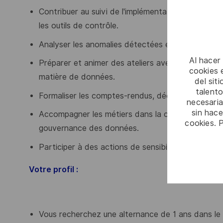
Contribuer au suivi de l'implémentation des règle
les outils de contrôle.
Analyser les anomalies détectées et proposer des
Al hacer
Préparer et animer des ateliers avec les équipes mé
cookies e
matière de données.
del sit
talento
Formaliser les comptes-rendus, décisions et action
necesaria
sin hac
Accompagner les métiers dans la compréhension 
cookies. 
gouvernance des données.
Participer à des actions de sensibilisation et d
Votre profil :
Vous recherchez une alternance de 1 ans dans le