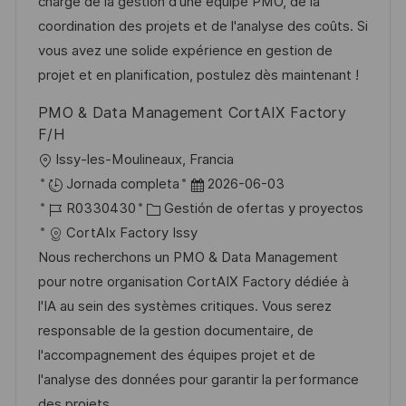
i
d
g
m
charge de la gestion d'une équipe PMO, de la
ó
ó
e
o
p
coordination des projets et de l'analyse des coûts. Si
n
n
p
r
l
vous avez une solide expérience en gestion de
u
í
e
projet et en planification, postulez dès maintenant !
b
a
o
PMO & Data Management CortAIX Factory
l
F/H
i
U
Issy-les-Moulineaux, Francia
c
b
F
Jornada completa
2026-06-03
a
i
I
C
e
R0330430
Gestión de ofertas y proyectos
c
c
D
a
c
CortAIx Factory Issy
i
a
d
t
h
Nous recherchons un PMO & Data Management
ó
c
e
e
a
pour notre organisation CortAIX Factory dédiée à
n
i
e
g
d
l'IA au sein des systèmes critiques. Vous serez
ó
m
o
e
responsable de la gestion documentaire, de
n
p
r
p
l'accompagnement des équipes projet et de
l
í
u
l'analyse des données pour garantir la performance
e
a
b
des projets.