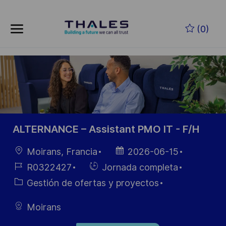
Saltar al contenido principal
(0)
-
ALTERNANCE – Assistant PMO IT - F/H
Ubicación
Fecha de
Moirans, Francia
2026-06-15
publicación
ID de
Hiring
R0322427
Jornada completa
empleo
Type
Categoría
Gestión de ofertas y proyectos
Moirans