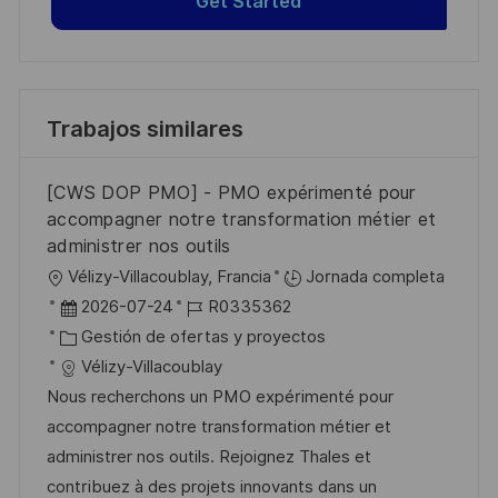
Get Started
Trabajos similares
[CWS DOP PMO] - PMO expérimenté pour
accompagner notre transformation métier et
administrer nos outils
U
Vélizy-Villacoublay, Francia
Jornada completa
b
F
I
2026-07-24
R0335362
i
e
C
D
Gestión de ofertas y proyectos
c
c
a
d
Vélizy-Villacoublay
a
h
t
e
Nous recherchons un PMO expérimenté pour
c
a
e
e
accompagner notre transformation métier et
i
d
g
m
administrer nos outils. Rejoignez Thales et
ó
e
o
p
contribuez à des projets innovants dans un