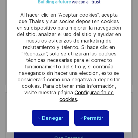
Enter
Email
Al hacer clic en “Aceptar cookies”, acepta
address
que Thales y sus socios depositen cookies
Required
Revise y acepte los términos del procesamiento de
(Required)
en su dispositivo para mejorar la navegación
su información personal
del sitio, analizar el uso del sitio y ayudar en
nuestros esfuerzos de marketing de
Activar
reclutamiento y talento. Si hace clic en
“Rechazar”, solo se utilizarán las cookies
técnicas necesarias para el correcto
Manage alerts
funcionamiento del sitio y, si continúa
navegando sin hacer una elección, esto se
Manage alerts
considerará como una negativa a depositar
cookies. Para obtener más información,
visite nuestra página
Configuración de
cookies
.
Get tailored job recommendations
based on your interests.
Denegar
Permitir