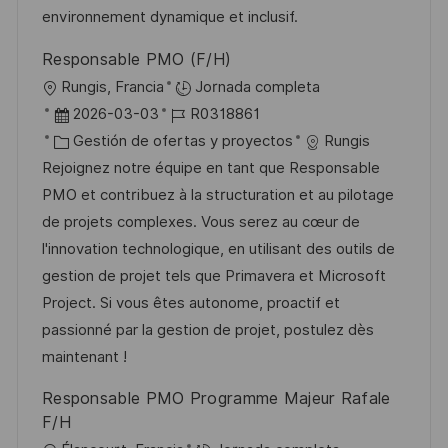
n
p
r
l
environnement dynamique et inclusif.
u
í
e
Responsable PMO (F/H)
b
a
o
U
Rungis, Francia
Jornada completa
l
b
F
I
2026-03-03
R0318861
i
i
e
C
D
Gestión de ofertas y proyectos
Rungis
c
c
c
a
d
Rejoignez notre équipe en tant que Responsable
a
a
h
t
e
PMO et contribuez à la structuration et au pilotage
c
c
a
e
e
de projets complexes. Vous serez au cœur de
i
i
d
g
m
l'innovation technologique, en utilisant des outils de
ó
ó
e
o
p
gestion de projet tels que Primavera et Microsoft
n
n
p
r
l
Project. Si vous êtes autonome, proactif et
u
í
e
passionné par la gestion de projet, postulez dès
b
a
o
maintenant !
l
Responsable PMO Programme Majeur Rafale
i
F/H
c