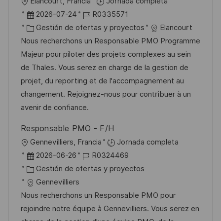
U
Élancourt, Francia
Jornada completa
a
b
F
I
2026-07-24
R0335571
c
i
e
C
D
Gestión de ofertas y proyectos
Elancourt
i
c
c
a
d
Nous recherchons un Responsable PMO Programme
ó
a
h
t
e
Majeur pour piloter des projets complexes au sein
n
c
a
e
e
de Thales. Vous serez en charge de la gestion de
i
d
g
m
projet, du reporting et de l'accompagnement au
ó
e
o
p
changement. Rejoignez-nous pour contribuer à un
n
p
r
l
avenir de confiance.
u
í
e
Responsable PMO - F/H
b
a
o
U
Gennevilliers, Francia
Jornada completa
l
b
F
I
2026-06-26
R0324469
i
i
e
C
D
Gestión de ofertas y proyectos
c
c
c
a
d
Gennevilliers
a
a
h
t
e
Nous recherchons un Responsable PMO pour
c
c
a
e
e
rejoindre notre équipe à Gennevilliers. Vous serez en
i