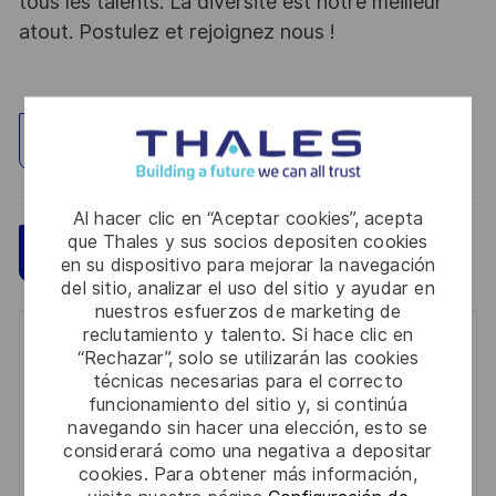
tous les talents. La diversité est notre meilleur
atout. Postulez et rejoignez nous !
Explorar ubicación
Al hacer clic en “Aceptar cookies”, acepta
que Thales y sus socios depositen cookies
Guardar
Aplicar ahora
en su dispositivo para mejorar la navegación
del sitio, analizar el uso del sitio y ayudar en
nuestros esfuerzos de marketing de
reclutamiento y talento. Si hace clic en
Get notified for similar jobs
“Rechazar”, solo se utilizarán las cookies
técnicas necesarias para el correcto
You'll receive updates once a week
funcionamiento del sitio y, si continúa
navegando sin hacer una elección, esto se
Enter
considerará como una negativa a depositar
Email
cookies. Para obtener más información,