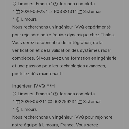
U
Limours, Francia
Jornada completa
i
b
F
I
C
2026-06-23
R0332131
Sistemas
c
i
e
D
a
Limours
a
c
c
d
t
Nous recherchons un Ingénieur IVVQ expérimenté
c
a
h
e
e
pour rejoindre notre équipe dynamique chez Thales.
i
c
a
e
g
Vous serez responsable de l'intégration, de la
ó
i
d
m
o
vérification et de la validation des systèmes radar
n
ó
e
p
r
complexes. Si vous avez une formation en ingénierie
n
p
l
í
et une passion pour les technologies avancées,
u
e
a
postulez dès maintenant !
b
o
Ingénieur IVVQ F/H
l
U
Limours, Francia
Jornada completa
i
b
F
I
C
2026-04-21
R0325923
Sistemas
c
i
e
D
a
Limours
a
c
c
d
t
Nous recherchons un Ingénieur IVVQ pour rejoindre
c
a
h
e
e
notre équipe à Limours, France. Vous serez
i