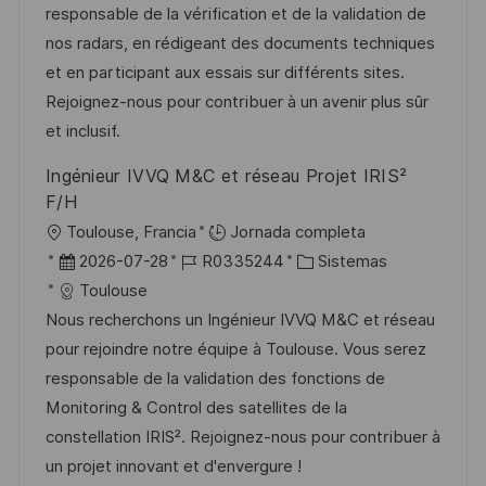
c
a
e
g
responsable de la vérification et de la validation de
ó
i
d
m
o
nos radars, en rédigeant des documents techniques
n
ó
e
p
r
et en participant aux essais sur différents sites.
n
p
l
í
Rejoignez-nous pour contribuer à un avenir plus sûr
u
e
a
et inclusif.
b
o
Ingénieur IVVQ M&C et réseau Projet IRIS²
l
F/H
i
U
Toulouse, Francia
Jornada completa
c
b
F
I
C
2026-07-28
R0335244
Sistemas
a
i
e
D
a
Toulouse
c
c
c
d
t
Nous recherchons un Ingénieur IVVQ M&C et réseau
i
a
h
e
e
pour rejoindre notre équipe à Toulouse. Vous serez
ó
c
a
e
g
responsable de la validation des fonctions de
n
i
d
m
o
Monitoring & Control des satellites de la
ó
e
p
r
constellation IRIS². Rejoignez-nous pour contribuer à
n
p
l
í
un projet innovant et d'envergure !