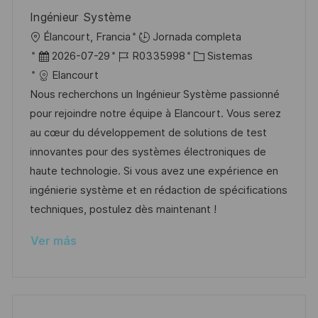
u
e
a
Ingénieur Système
b
o
U
Élancourt, Francia
Jornada completa
l
b
F
I
C
2026-07-29
R0335998
Sistemas
i
i
e
D
a
Elancourt
c
c
c
d
t
Nous recherchons un Ingénieur Système passionné
a
a
h
e
e
pour rejoindre notre équipe à Elancourt. Vous serez
c
c
a
e
g
au cœur du développement de solutions de test
i
i
d
m
o
innovantes pour des systèmes électroniques de
ó
ó
e
p
r
haute technologie. Si vous avez une expérience en
n
n
p
l
í
ingénierie système et en rédaction de spécifications
u
e
a
techniques, postulez dès maintenant !
b
o
Ver más
l
i
c
a