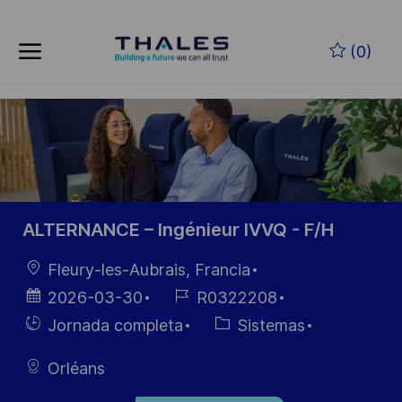
Skip to main content
Saltar al contenido principal
(0)
-
-
ALTERNANCE – Ingénieur IVVQ - F/H
Ubicación
Fleury-les-Aubrais, Francia
Fecha de
ID de
2026-03-30
R0322208
publicación
empleo
Hiring
Categoría
Jornada completa
Sistemas
Type
Orléans