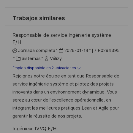
Trabajos similares
Responsable de service ingénierie système
F/H
F
I
Jornada completa
2026-01-14
R0294395
C
e
D
Sistemas
Vélizy
a
c
d
Empleo disponible en 2 ubicaciones
t
h
e
Rejoignez notre équipe en tant que Responsable de
e
a
e
service ingénierie système et pilotez des projets
g
d
m
innovants dans un environnement dynamique. Vous
o
e
p
serez au cœur de l'excellence opérationnelle, en
r
p
l
intégrant les meilleures pratiques Lean et Agile pour
í
u
e
garantir la réussite de nos projets.
a
b
o
Ingénieur IVVQ F/H
l