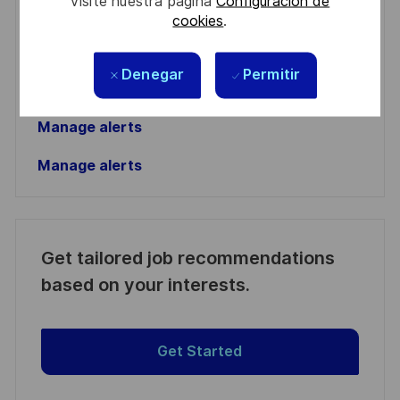
visite nuestra página
Configuración de
address
Required
Revise y acepte los términos del procesamiento de
cookies
.
(Required)
su información personal
Denegar
Permitir
Activar
Manage alerts
Manage alerts
Get tailored job recommendations
based on your interests.
Get Started