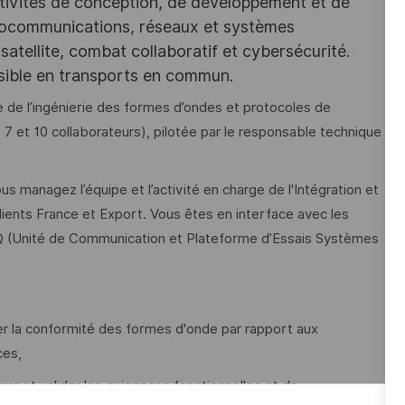
tivités de conception, de développement et de
iocommunications, réseaux et systèmes
satellite, combat collaboratif et cybersécurité.
ssible en transports en commun.
de l’ingénierie des formes d’ondes et protocoles de
 7 et 10 collaborateurs), pilotée par le responsable technique
us managez l’équipe et l’activité en charge de l'Intégration et
lients France et Export. Vous êtes en interface avec les
VQ (Unité de Communication et Plateforme d’Essais Systèmes
fier la conformité des formes d'onde par rapport aux
ces,
rer et valider les exigences fonctionnelles et de