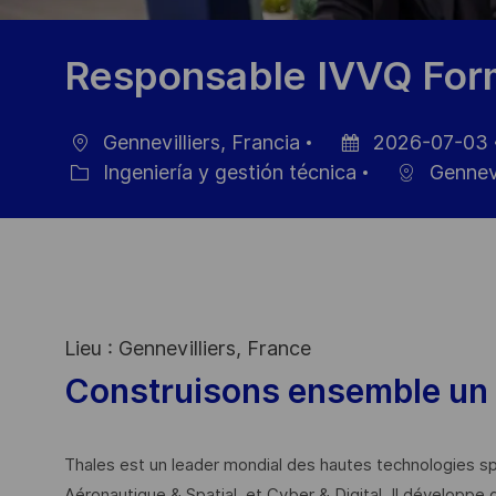
Responsable IVVQ Form
Gennevilliers, Francia
2026-07-03
Ubicación
Fecha
Ingeniería y gestión técnica
Gennevi
Categoría
de
publicación
Lieu : Gennevilliers, France
Construisons ensemble un 
Thales est un leader mondial des hautes technologies spé
Aéronautique & Spatial, et Cyber & Digital. Il développe 