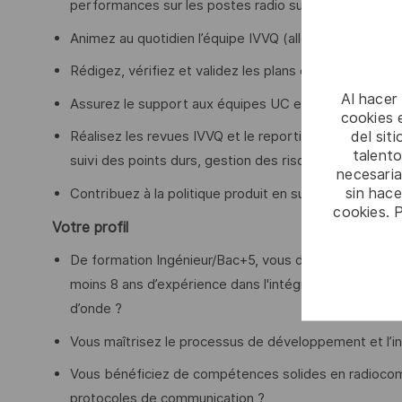
performances sur les postes radio sur la plate-forme
Animez au quotidien l’équipe IVVQ (allocation des tâche
Rédigez, vérifiez et validez les plans et résultats de t
Al hacer
Assurez le support aux équipes UC et PES des radios
cookies e
del sit
Réalisez les revues IVVQ et le reporting du lot (mis
talento
suivi des points durs, gestion des risques et plans d’a
necesaria
sin hac
Contribuez à la politique produit en support au EWPM 
cookies. 
Votre profil
De formation Ingénieur/Bac+5, vous disposez d’au mo
moins 8 ans d’expérience dans l'intégration et la vé
d’onde ?
Vous maîtrisez le processus de développement et l’
Vous bénéficiez de compétences solides en radiocom
protocoles de communication ?