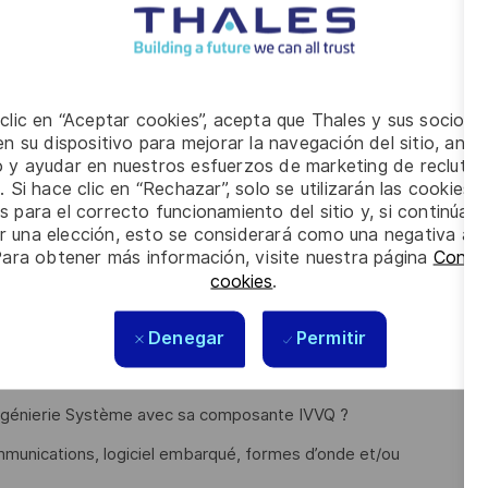
 d'essais,
s, suivi, soutien),
ests,
 clic en “Aceptar cookies”, acepta que Thales y sus socios 
,
n su dispositivo para mejorar la navegación del sitio, anali
io y ayudar en nuestros esfuerzos de marketing de recluta
e à jour du planning/moyens/ressources en support de l’EWPM,
. Si hace clic en “Rechazar”, solo se utilizarán las cookies 
ction),
s para el correcto funcionamiento del sitio y, si continúa
er una elección, esto se considerará como una negativa a d
(planning des livraisons).
Para obtener más información, visite nuestra página
Config
cookies
.
ins 5 ans d’expérience en tant que Responsable IVVQ ou d’au
Denegar
Permitir
rification Système/Produits ou en développement de formes
ingénierie Système avec sa composante IVVQ ?
munications, logiciel embarqué, formes d’onde et/ou