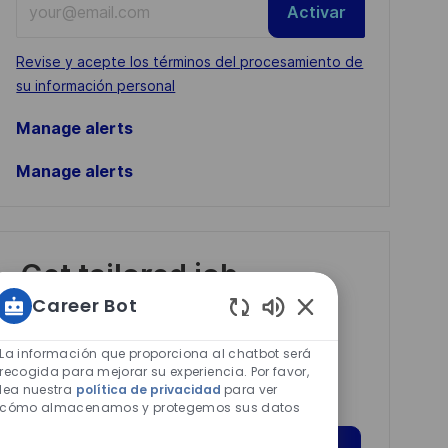
Activar
Email
address
Required
Revise y acepte los términos del procesamiento de
(Required)
su información personal
Manage alerts
Manage alerts
Get tailored job
recommendations
Career Bot
based on your
Sonidos
de
La información que proporciona al chatbot será
interests.
chatbot
recogida para mejorar su experiencia. Por favor,
lea nuestra
política de privacidad
para ver
habilitados
cómo almacenamos y protegemos sus datos