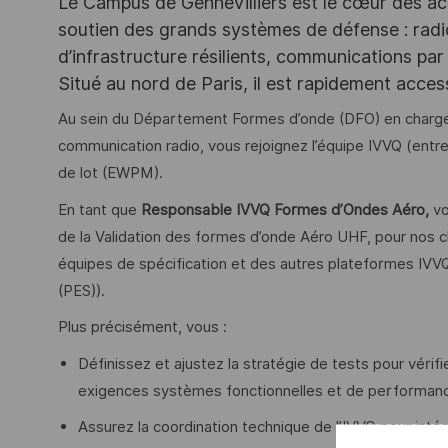
Le Campus de Gennevilliers est le cœur des ac
soutien des grands systèmes de défense : rad
d’infrastructure résilients, communications par 
Situé au nord de Paris, il est rapidement acce
Au sein du Département Formes d’onde (DFO) en charge 
communication radio, vous rejoignez l’équipe IVVQ (entre
de lot (EWPM).
En tant que
Responsable IVVQ Formes d’Ondes Aéro,
vo
de la Validation des formes d’onde Aéro UHF, pour nos c
équipes de spécification et des autres plateformes IV
(PES)).
Plus précisément, vous :
Définissez et ajustez la stratégie de tests pour véri
exigences systèmes fonctionnelles et de performan
Assurez la coordination technique de l’IVVQ pour intég