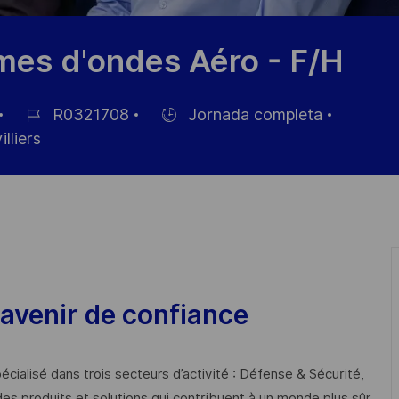
es d'ondes Aéro - F/H
R0321708
Jornada completa
ID
Hiring
lliers
de
Type
empleo
avenir de confiance
cialisé dans trois secteurs d’activité : Défense & Sécurité,
des produits et solutions qui contribuent à un monde plus sûr,