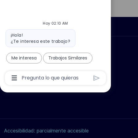
a
LinkedIn
Facebook
twitter
c
/
i
X
Hoy 02:10 AM
ó
Información personal
Mensaje
n
¡Hola!
del
¿Te interesa este trabajo?
bot
car?
Grupo Thales
Me interesa
Trabajos Similares
Cuadro
De
Entrada
De
Usuario
De
Chatbot
Con
Botón
Enviar
Accesibilidad: parcialmente accesible