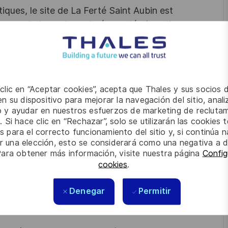
iques, le site de La Ferté Saint Aubin est
rmements terrestres et aéroportés (mortiers,
tion des forces et de contrôle de zone. Fort de
iers spécialisés, le site de la Ferté Saint Aubin
tion, les essais ainsi que toutes les fonctions «
èmes performants essentiels à la réussite des
 clic en “Aceptar cookies”, acepta que Thales y sus socios 
 avec le groupe allemand de défense DIEHL, une
n su dispositivo para mejorar la navegación del sitio, anali
65 salariés permettant aux deux entreprises
io y ayudar en nuestros esfuerzos de marketing de recluta
 de mécanique de précision et de devenir ainsi un
. Si hace clic en “Rechazar”, solo se utilizarán las cookies 
s para el correcto funcionamiento del sitio y, si continúa
es de munitions. Cette Joint-Venture est présente
er una elección, esto se considerará como una negativa a d
Para obtener más información, visite nuestra página
Config
cookies
.
communication interne, externe et vous apportez votre
ctions de communication quotidiennes et ponctuelles.Vous
Denegar
Permitir
nce en interne et en externe.