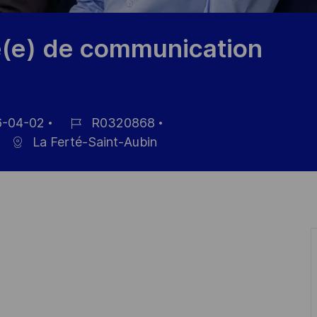
(e) de communication
-04-02
R0320868
ID
La Ferté-Saint-Aubin
de
n
empleo