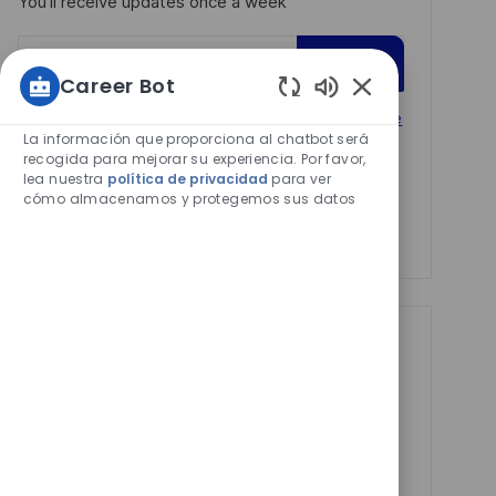
You'll receive updates once a week
Enter
Activar
Email
Career Bot
address
Sonidos
Required
Revise y acepte los términos del procesamiento de
de
(Required)
La información que proporciona al chatbot será
su información personal
chatbot
recogida para mejorar su experiencia. Por favor,
lea nuestra
política de privacidad
para ver
habilitados
Manage alerts
cómo almacenamos y protegemos sus datos
Manage alerts
Get tailored job
recommendations
based on your
interests.