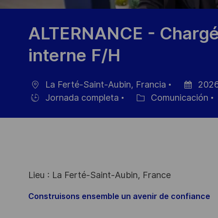
ALTERNANCE - Chargé
interne F/H
La Ferté-Saint-Aubin, Francia
2026
Ubicación
Fecha
Jornada completa
Comunicación
Hiring
Categoría
de
Type
publicació
Lieu : La Ferté-Saint-Aubin, France
Construisons ensemble un avenir de confiance