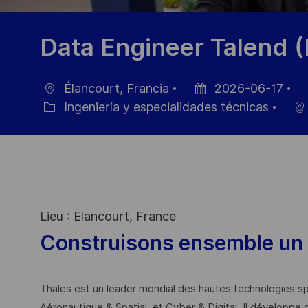
Data Engineer Talend (
Élancourt, Francia
2026-06-17
Ubicación
Fecha
ID
Ingeniería y especialidades técnicas
Categoría
de
de
publicación
em
Lieu : Elancourt, France
Construisons ensemble un 
Thales est un leader mondial des hautes technologies spé
Aéronautique & Spatial, et Cyber & Digital. Il développe 