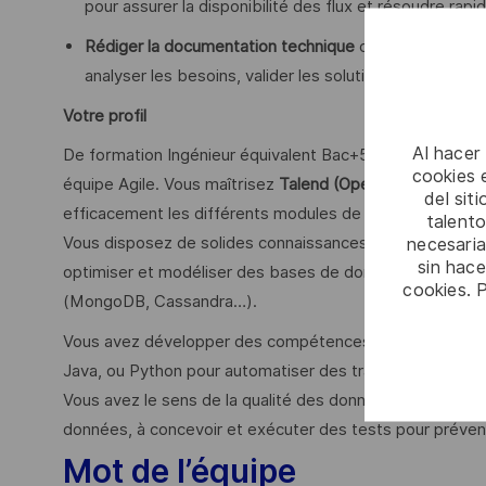
pour assurer la disponibilité des flux et résoudre rap
Rédiger la documentation technique
des traitements d
analyser les besoins, valider les solutions et assure
Votre profil
Al hacer
De formation Ingénieur équivalent Bac+5 ou équivalent, v
cookies e
équipe Agile. Vous maîtrisez
Talend (Open Studio, Data I
del sit
efficacement les différents modules de Talend pour con
talento
necesaria
Vous disposez de solides connaissances en bases de 
sin hac
optimiser et modéliser des bases de données relationne
cookies. 
(MongoDB, Cassandra…).
Vous avez développer des compétences en programmatio
Java, ou Python pour automatiser des traitements, enrichi
Vous avez le sens de la qualité des données et tests et une
données, à concevoir et exécuter des tests pour préveni
Mot de l’équipe