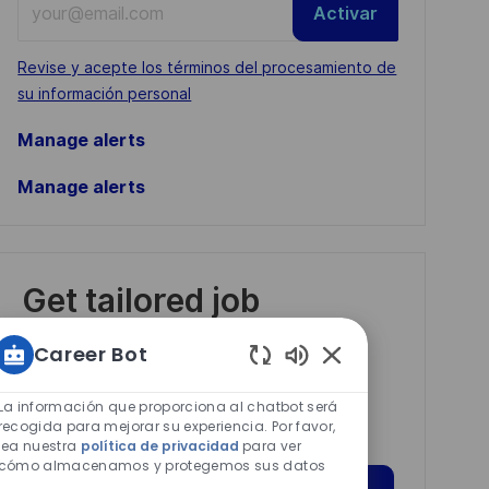
Activar
Email
address
Required
Revise y acepte los términos del procesamiento de
(Required)
su información personal
Manage alerts
Manage alerts
Get tailored job
recommendations
Career Bot
based on your
Sonidos
interests.
de
La información que proporciona al chatbot será
chatbot
recogida para mejorar su experiencia. Por favor,
lea nuestra
política de privacidad
para ver
habilitados
cómo almacenamos y protegemos sus datos