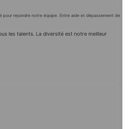
é pour rejoindre notre équipe. Entre aide et dépassement de
s les talents. La diversité est notre meilleur