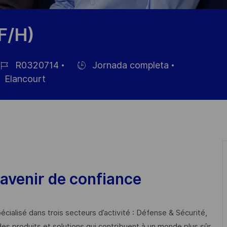
F/H)
R0320714
Jornada completa
Hiring
Elancourt
Type
pleo
avenir de confiance
cialisé dans trois secteurs d’activité : Défense & Sécurité,
des produits et solutions qui contribuent à un monde plus sûr,