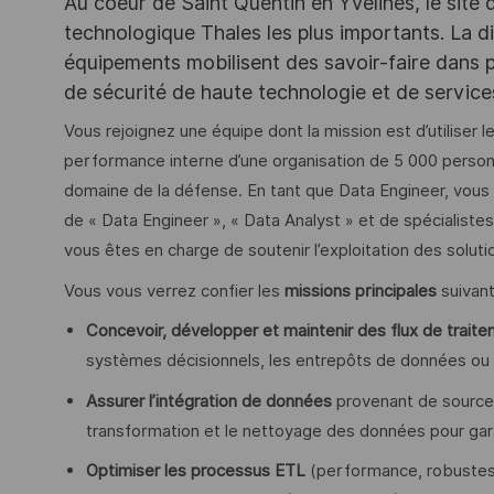
Au coeur de Saint Quentin en Yvelines, le site 
technologique Thales les plus importants. La di
équipements mobilisent des savoir-faire dans p
de sécurité de haute technologie et de servic
Vous rejoignez une équipe dont la mission est d’utiliser
performance interne d’une organisation de 5 000 person
domaine de la défense. En tant que Data Engineer, vous
de « Data Engineer », « Data Analyst » et de spécialistes
vous êtes en charge de soutenir l’exploitation des soluti
Vous vous verrez confier les
missions principales
suivant
Concevoir, développer et maintenir des flux de trai
systèmes décisionnels, les entrepôts de données ou
Assurer l’intégration de données
provenant de sources 
transformation et le nettoyage des données pour gara
Optimiser les processus ETL
(performance, robustesse