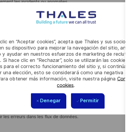
idement les incidents ou anomalies
e données, collaborer avec les équipes métier et IT pour
r le transfert de compétences
 clic en “Aceptar cookies”, acepta que Thales y sus socios 
ous justifiez d'une
expérience significative, réussie
dans une
n su dispositivo para mejorar la navegación del sitio, anali
ntegration, Data Quality…)
et vous avec la capacité à utiliser
io y ayudar en nuestros esfuerzos de marketing de recluta
struire, déployer et gérer des flux de données complexes.
. Si hace clic en “Rechazar”, solo se utilizarán las cookies 
s para el correcto funcionamiento del sitio y, si continúa
données (SQL/NoSQL) et savez
i
nterroger, manipuler,
er una elección, esto se considerará como una negativa a d
lles (Oracle, SQL Server, PostgreSQL, etc.) ou NoSQL
Para obtener más información, visite nuestra página
Config
cookies
.
n et scripting. Vous maîtrisez les langages comme SQL,
Denegar
Permitir
r les processus Talend et assurer l’intégration continue.
 capacité à garantir la fiabilité, la qualité et la sécurité des
r les erreurs dans les flux de données.