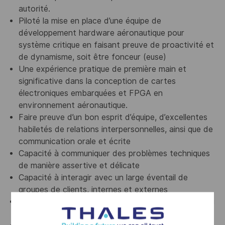
autorité.
Piloté la mise en place d’une équipe de
développement hardware aéronautique pour
système critique en faisant preuve de proactivité et
de dynamisme, soit être fonceur (euse)
Une expérience pratique de première main et
significative dans la conception de cartes
électroniques embarquées et FPGA en
environnement aéronautique.
Faire preuve d’un bon esprit d’équipe, d’excellentes
habiletés de relations interpersonnelles, ainsi que de
communication orale et écrite
Capacité à communiquer des problèmes techniques
de manière assertive et délicate
Capacité à interagir avec un large éventail de
groupes de clients, internes et externes
Plusieurs années d’expérience en gestion d’équipe ou
de projets techniques