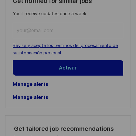
Get notified for similar jobs
You'll receive updates once a week
Enter
Email
address
Required
Revise y acepte los términos del procesamiento de
(Required)
su información personal
Activar
Manage alerts
Manage alerts
Get tailored job recommendations