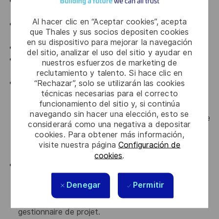
Être capable de diriger plusieurs projets de
développement hardware en parallèle.
Al hacer clic en “Aceptar cookies”, acepta
Expérience en aéronautique ou domaine réglementé
que Thales y sus socios depositen cookies
(médical, militaire, spatial).
en su dispositivo para mejorar la navegación
Bilinguisme (français/anglais)
del sitio, analizar el uso del sitio y ayudar en
Expérience en communication avec des fournisseurs
nuestros esfuerzos de marketing de
tiers.
reclutamiento y talento. Si hace clic en
“Rechazar”, solo se utilizarán las cookies
Rédige les documents de vérification des
técnicas necesarias para el correcto
spécifications techniques et des tests de
funcionamiento del sitio y, si continúa
conception pour s’assurer que le produit répond aux
navegando sin hacer una elección, esto se
exigences de conception/système/client. Préparer le
considerará como una negativa a depositar
matériel et faire des présentations pour les revues
cookies. Para obtener más información,
formelles de conception et les réunions techniques
visite nuestra página
Configuración de
avec les clients.
cookies
.
Expérience à travailler en collaboration étroite avec
d’autres organisations d’ingénierie et de non-
Denegar
Permitir
ingénierie telles que : la qualité, l’industrie, l’ingénierie
de test, le logiciel, l’ingénierie système et
gestionnaire de projet.