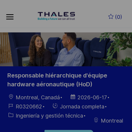
Skip to main content
Saltar al contenido principal
(0)
-
-
Responsable hiérarchique d'équipe
hardware aéronautique (HoD)
Ubicación
Fecha de
Montreal, Canadá
2026-06-17
publicación
ID de
Hiring
R0320662
Jornada completa
empleo
Type
Categoría
Ingeniería y gestión técnica
Montreal