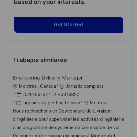
based on your interests.
Get Started
Trabajos similares
Engineering Delivery Manager
U
Montreal, Canadá
Jornada completa
b
F
I
2026-05-07
R0319827
i
e
C
D
Ingeniería y gestión técnica
Montreal
c
c
a
d
Nous recherchons un Gestionnaire de Livraison
a
h
t
e
d'Ingénierie pour superviser les activités d'ingénierie
c
a
e
e
d'un programme de système de commande de vol.
i
d
g
m
Rejoignez notre équipe dynamique à Montréal et