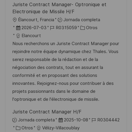
Juriste Contract Manager- Optronique et
Electronique de Missile H/F
U
Élancourt, Francia
Jornada completa
b
F
I
C
2026-07-03
R0315059
Otros
i
e
D
a
Elancourt
c
c
d
t
Nous recherchons un Juriste Contract Manager pour
a
h
e
e
rejoindre notre équipe dynamique chez Thales. Vous
c
a
e
g
serez responsable de la rédaction et de la
i
d
m
o
négociation des contrats, tout en assurant la
ó
e
p
r
conformité et en proposant des solutions
n
p
l
í
innovantes. Rejoignez-nous pour contribuer à des
u
e
a
projets passionnants dans le domaine de
b
o
l'optronique et de l'électronique de missile.
l
Juriste Contract Manager H/F
i
F
I
Jornada completa
2025-10-08
R0304442
c
C
e
D
Otros
Vélizy-Villacoublay
a