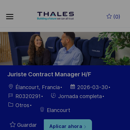
Skip to main content
Saltar al contenido principal
(0)
-
-
Juriste Contract Manager H/F
Ubicación
Fecha de
Élancourt, Francia
2026-03-30
publicación
ID de
Hiring
R0320291
Jornada completa
empleo
Type
Categoría
Otros
Elancourt
Guardar
Aplicar ahora