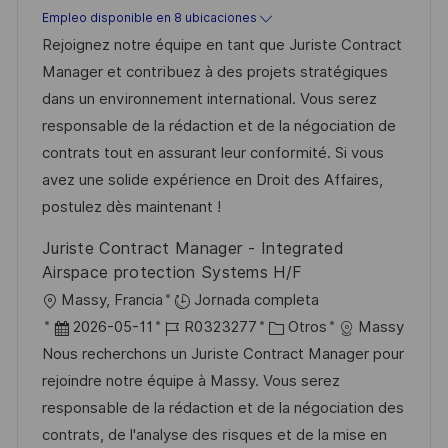
a
c
d
Empleo disponible en 8 ubicaciones
c
t
h
e
Rejoignez notre équipe en tant que Juriste Contract
i
e
a
e
Manager et contribuez à des projets stratégiques
ó
g
d
m
dans un environnement international. Vous serez
n
o
e
p
responsable de la rédaction et de la négociation de
r
p
l
contrats tout en assurant leur conformité. Si vous
í
u
e
avez une solide expérience en Droit des Affaires,
a
b
o
postulez dès maintenant !
l
Juriste Contract Manager - Integrated
i
Airspace protection Systems H/F
c
U
Massy, Francia
Jornada completa
a
b
F
I
C
2026-05-11
R0323277
Otros
Massy
c
i
e
D
a
Nous recherchons un Juriste Contract Manager pour
i
c
c
d
t
rejoindre notre équipe à Massy. Vous serez
ó
a
h
e
e
responsable de la rédaction et de la négociation des
n
c
a
e
g
contrats, de l'analyse des risques et de la mise en