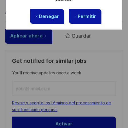
Explorar ubicación
Denegar
Permitir
Guardar
Aplicar ahora
Get notified for similar jobs
You'll receive updates once a week
Enter
Email
address
Required
Revise y acepte los términos del procesamiento de
(Required)
su información personal
Activar