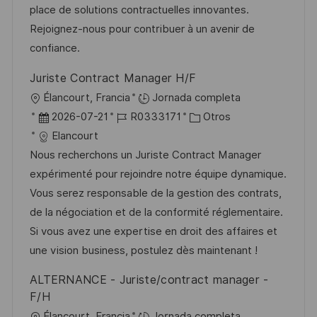
i
d
m
o
place de solutions contractuelles innovantes.
ó
e
p
r
Rejoignez-nous pour contribuer à un avenir de
n
p
l
í
confiance.
u
e
a
Juriste Contract Manager H/F
b
o
U
Élancourt, Francia
Jornada completa
l
b
F
I
C
2026-07-21
R0333171
Otros
i
i
e
D
a
Elancourt
c
c
c
d
t
Nous recherchons un Juriste Contract Manager
a
a
h
e
e
expérimenté pour rejoindre notre équipe dynamique.
c
c
a
e
g
Vous serez responsable de la gestion des contrats,
i
i
d
m
o
de la négociation et de la conformité réglementaire.
ó
ó
e
p
r
Si vous avez une expertise en droit des affaires et
n
n
p
l
í
une vision business, postulez dès maintenant !
u
e
a
ALTERNANCE - Juriste/contract manager -
b
o
F/H
l
U
Élancourt, Francia
Jornada completa