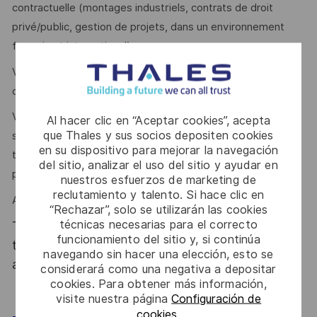
contractuelle (montages industriels, contrats de droit
privé/public, gestion de projets, dans un environnement
français et international).
Vous maîtrisez l’anglais contractuel et juridique et avez
d'excellentes capacités de rédaction et d’expression ?
Vous êtes doté d'un très bon esprit d’analyse et de
Al hacer clic en “Aceptar cookies”, acepta
que Thales y sus socios depositen cookies
synthèse (y compris des parties business, financières et
en su dispositivo para mejorar la navegación
techniques des projets), doublé d’une réelle capacité à
del sitio, analizar el uso del sitio y ayudar en
proposer des solutions ?
nuestros esfuerzos de marketing de
reclutamiento y talento. Si hace clic en
Alors rejoignez-nous !
“Rechazar”, solo se utilizarán las cookies
técnicas necesarias para el correcto
Thales, entreprise Handi-Engagée, reconnait
funcionamiento del sitio y, si continúa
tous les talents. La diversité est notre meilleur
navegando sin hacer una elección, esto se
atout. Postulez et rejoignez nous !
considerará como una negativa a depositar
cookies. Para obtener más información,
visite nuestra página
Configuración de
cookies
.