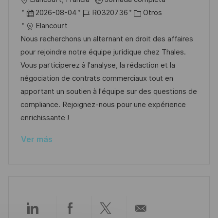
i
b
F
I
C
2026-08-04
R0320736
Otros
c
i
e
D
a
Elancourt
a
c
c
d
t
Nous recherchons un alternant en droit des affaires
c
a
h
e
e
pour rejoindre notre équipe juridique chez Thales.
i
c
a
e
g
Vous participerez à l'analyse, la rédaction et la
ó
i
d
m
o
négociation de contrats commerciaux tout en
n
ó
e
p
r
apportant un soutien à l'équipe sur des questions de
n
p
l
í
compliance. Rejoignez-nous pour une expérience
u
e
a
enrichissante !
b
o
Ver más
l
i
c
a
c
i