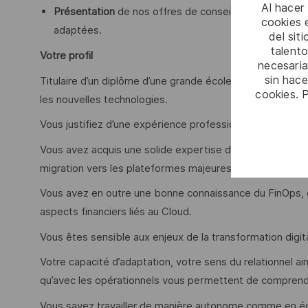
Al hacer
Présentation
de nos offres de conseil, qualification 
cookies e
adaptées.
del sit
talento
Votre profil
necesaria
sin hac
Titulaire d’un diplôme d’une grande école d’ingénieurs, ave
cookies. 
les nouvelles technologies.
Vous justifiez d’une expérience professionnelle d’au mo
Vous avez acquis une solide expertise dans le domaine 
migration vers les plateformes majeures du marché (AW
Vous avez en outre une bonne connaissance du FinOps, 
aspects financiers liés au Cloud.
Vous êtes sensible aux enjeux de la transformation digit
Votre capacité d’adaptation, votre sens du relationnel a
qu’avec les opérationnels vous permettent de comprend
Vous savez travailler de manière autonome comme en é