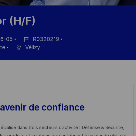
r (H/F)
6-05
R0320219
ID
nte
Vélizy
de
empleo
avenir de confiance
cialisé dans trois secteurs d’activité : Défense & Sécurité,
des produits et solutions qui contribuent à un monde plus sûr,