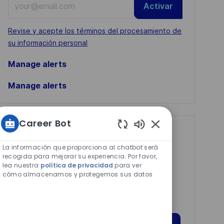
Activar
Email
address
Required
Revise y acepte los términos del procesamiento de
(Required)
su información personal
Manage alerts
Manage alerts
Career Bot
Get tailored job
Sonidos
de
La información que proporciona al chatbot será
recommendations
chatbot
recogida para mejorar su experiencia. Por favor,
based on your
lea nuestra
política de privacidad
para ver
habilitados
cómo almacenamos y protegemos sus datos
interests.