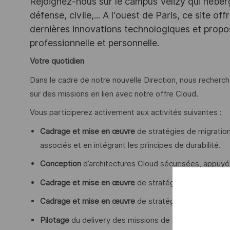
Rejoignez-nous sur le campus Vélizy qui héberg
défense, civile,... A l'ouest de Paris, ce site o
dernières innovations technologiques et propos
professionnelle et personnelle.
Votre quotidien
Dans le cadre de notre nouvelle Direction, nous recherc
sur des missions en lien avec notre offre Cloud.
Vous participerez activement aux activités suivantes :
Cadrage et mise en œuvre
de stratégies de migration
associés et en intégrant les principes de durabilité.
Conception
d’architectures Cloud sécurisées, appuyée
Cadrage et mise en œuvre
de stratégies
FinOps
Cadrage et mise en œuvre
de stratégies
GreenOps
Pilotage
du delivery des missions de conseil, gestion de