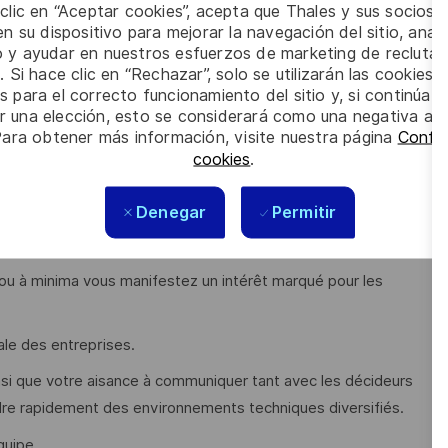
 clic en “Aceptar cookies”, acepta que Thales y sus socios 
des opportunités commerciales et rédaction de propositions
n su dispositivo para mejorar la navegación del sitio, anali
io y ayudar en nuestros esfuerzos de marketing de recluta
. Si hace clic en “Rechazar”, solo se utilizarán las cookies 
s para el correcto funcionamiento del sitio y, si continúa
er una elección, esto se considerará como una negativa a d
c une spécialisation dans la stratégie digitale, l’innovation ou
Para obtener más información, visite nuestra página
Config
cookies
.
ins
7 ans
.
Denegar
Permitir
du Cloud, et maitrisez les mises en œuvre de stratégies de
S, Azure, GCP, OVH).
ou à minima vous manifestez un intérêt marqué pour les
ale des entreprises.
insi que votre aisance à communiquer tant avec les décideurs
re rapidement des environnements techniques diversifiés.
quipe.