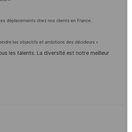
 des déplacements chez nos clients en France.
eindre les objectifs et ambitions des décideurs »
s les talents. La diversité est notre meilleur