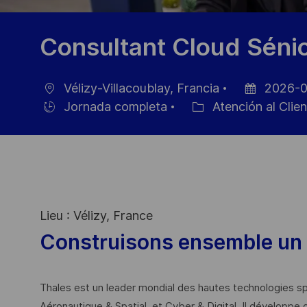
Consultant Cloud Sénio
Vélizy-Villacoublay, Francia
2026-0
Ubicación
Fecha
Jornada completa
Atención al Clie
Hiring
Categoría
de
Type
publicación
Lieu : Vélizy, France
Construisons ensemble un 
Thales est un leader mondial des hautes technologies spé
Aéronautique & Spatial, et Cyber & Digital. Il développe 