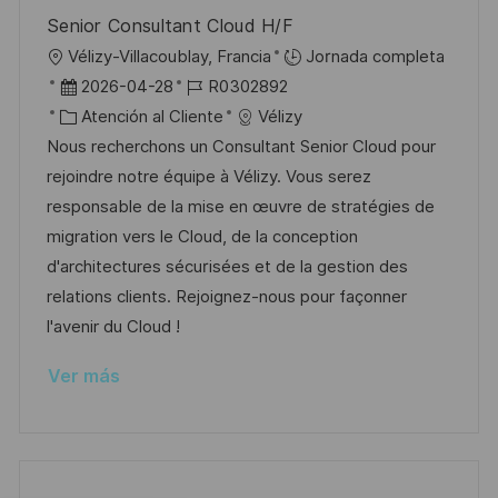
l
Senior Consultant Cloud H/F
i
U
Vélizy-Villacoublay, Francia
Jornada completa
c
b
F
I
2026-04-28
R0302892
a
i
e
C
D
Atención al Cliente
Vélizy
c
c
c
a
d
Nous recherchons un Consultant Senior Cloud pour
i
a
h
t
e
rejoindre notre équipe à Vélizy. Vous serez
ó
c
a
e
e
responsable de la mise en œuvre de stratégies de
n
i
d
g
m
migration vers le Cloud, de la conception
ó
e
o
p
d'architectures sécurisées et de la gestion des
n
p
r
l
relations clients. Rejoignez-nous pour façonner
u
í
e
l'avenir du Cloud !
b
a
o
Ver más
l
i
c
a