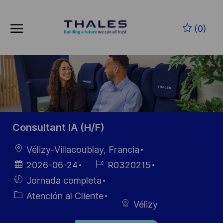
Skip to main content
Saltar al contenido principal
(0)
-
-
Consultant IA (H/F)
Ubicación
Vélizy-Villacoublay, Francia
Fecha de
ID de
2026-06-24
R0320215
publicación
empleo
Hiring
Jornada completa
Type
Categoría
Atención al Cliente
Vélizy