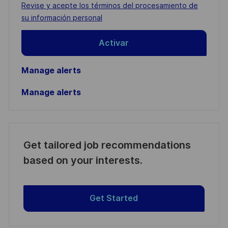
address
Required
Revise y acepte los términos del procesamiento de
(Required)
su información personal
Activar
Manage alerts
Manage alerts
Get tailored job recommendations
based on your interests.
Get Started