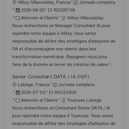
U
Vélizy-Villacoublay, Francia
Jornada completa
i
b
F
I
2026-06-26
R0326738
c
i
e
C
D
Atención al Cliente
Vélizy-Villacoublay
a
c
c
a
d
Nous recherchons un Manager Consultant IA pour
c
a
h
t
e
rejoindre notre équipe à Vélizy. Vous serez
i
c
a
e
e
responsable de définir des stratégies d'adoption de
ó
i
d
g
m
l'IA et d'accompagner nos clients dans leur
n
ó
e
o
p
transformation numérique. Rejoignez-nous pour
n
p
r
l
faire de la donnée un levier de création de valeur !
u
í
e
Senior Consultant DATA / IA (H/F)
b
a
o
U
Labège, Francia
Jornada completa
l
b
F
I
2026-07-03
R0333509
i
i
e
C
D
Atención al Cliente
Toulouse Labege
c
c
c
a
d
Nous recherchons un Consultant Senior DATA / IA
a
a
h
t
e
pour rejoindre notre équipe à Toulouse. Vous serez
c
c
a
e
e
responsable de définir des stratégies d'adoption de
i