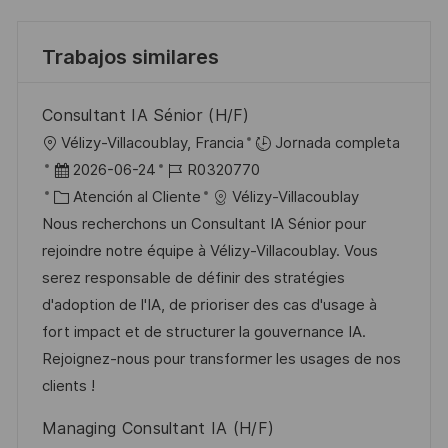
Trabajos similares
Consultant IA Sénior (H/F)
U
Vélizy-Villacoublay, Francia
Jornada completa
b
F
I
2026-06-24
R0320770
i
e
C
D
Atención al Cliente
Vélizy-Villacoublay
c
c
a
d
Nous recherchons un Consultant IA Sénior pour
a
h
t
e
rejoindre notre équipe à Vélizy-Villacoublay. Vous
c
a
e
e
serez responsable de définir des stratégies
i
d
g
m
d'adoption de l'IA, de prioriser des cas d'usage à
ó
e
o
p
fort impact et de structurer la gouvernance IA.
n
p
r
l
Rejoignez-nous pour transformer les usages de nos
u
í
e
clients !
b
a
o
Managing Consultant IA (H/F)
l