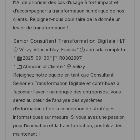
i
d
g
m
l'IA, de prioriser des cas d'usage à fort impact et
ó
ó
e
o
p
d'accompagner la transformation numérique de nos
n
n
p
r
l
clients. Rejoignez-nous pour faire de la donnée un
u
í
e
levier de transformation !
b
a
o
Senior Consultant Transformation Digitale H/F
l
U
Vélizy-Villacoublay, Francia
Jornada completa
i
b
F
I
2025-09-30
R0302897
c
i
e
C
D
Atención al Cliente
Vélizy
a
c
c
a
d
Rejoignez notre équipe en tant que Consultant
c
a
h
t
e
Senior en Transformation Digitale et contribuez à
i
c
a
e
e
façonner l'avenir numérique des entreprises. Vous
ó
i
d
g
m
serez au cœur de l'analyse des systèmes
n
ó
e
o
p
d'information et de la conception de stratégies
n
p
r
l
informatiques sur mesure. Si vous avez une passion
u
í
e
pour l'innovation et la transformation, postulez dès
b
a
o
maintenant !