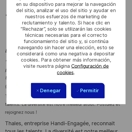
en su dispositivo para mejorar la navegación
organisations.
del sitio, analizar el uso del sitio y ayudar en
Esprit intrapreneurial et volonté de contribuer
nuestros esfuerzos de marketing de
reclutamiento y talento. Si hace clic en
activement au développement de l’entité (offres,
“Rechazar”, solo se utilizarán las cookies
business development, animation interne,
técnicas necesarias para el correcto
capitalisation).
funcionamiento del sitio y, si continúa
navegando sin hacer una elección, esto se
Le mot de l'équipe
considerará como una negativa a depositar
cookies. Para obtener más información,
"Dans un monde où la donnée et l’IA redéfinissent la
visite nuestra página
Configuración de
performance, nous accompagnons nos clients pour
cookies
.
transformer leurs usages, structurer leurs fondations et
générer un impact mesurable et durable.
" Jean-Paul
Denegar
Permitir
Thales, entreprise Handi-Engagée, reconnait tous les
talents. La diversité est notre meilleur atout. Postulez et
rejoignez nous !
Thales, entreprise Handi-Engagée, reconnait
tous les talents. La diversité est notre meilleur