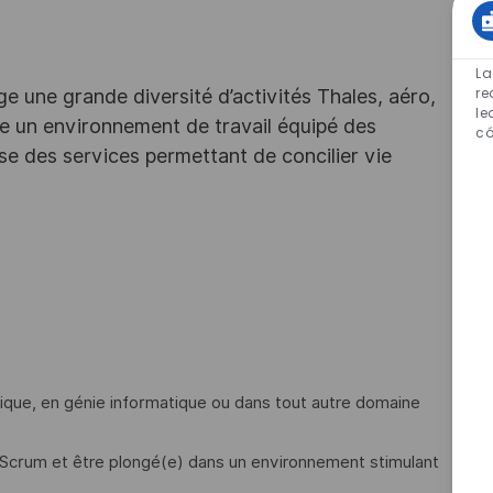
La
re
e une grande diversité d’activités Thales, aéro,
le
ffre un environnement de travail équipé des
có
e des services permettant de concilier vie
atique, en génie informatique ou dans tout autre domaine
e/Scrum et être plongé(e) dans un environnement stimulant