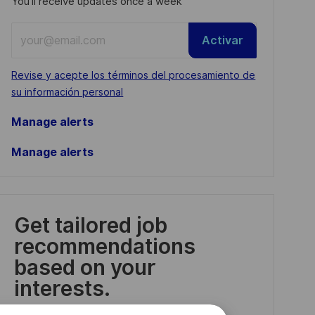
You'll receive updates once a week
Enter
Activar
Email
address
Required
Revise y acepte los términos del procesamiento de
(Required)
su información personal
Manage alerts
Manage alerts
Get tailored job
recommendations
based on your
interests.