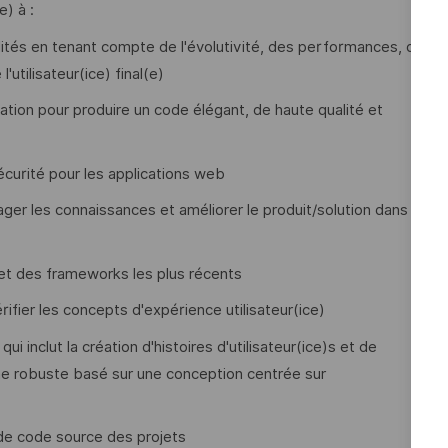
) à :
ités en tenant compte de l'évolutivité, des performances, du
'utilisateur(ice) final(e)
ion pour produire un code élégant, de haute qualité et
curité pour les applications web
ger les connaissances et améliorer le produit/solution dans
 et des frameworks les plus récents
ifier les concepts d'expérience utilisateur(ice)
qui inclut la création d'histoires d'utilisateur(ice)s et de
e robuste basé sur une conception centrée sur
 de code source des projets