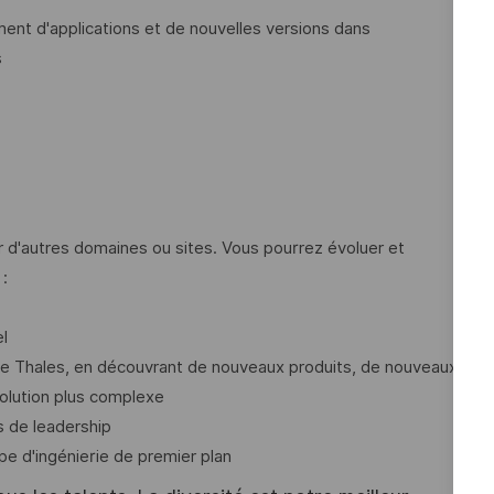
ment d'applications et de nouvelles versions dans
s
 d'autres domaines ou sites. Vous pourrez évoluer et
:
l
e Thales, en découvrant de nouveaux produits, de nouveaux
solution plus complexe
s de leadership
pe d'ingénierie de premier plan