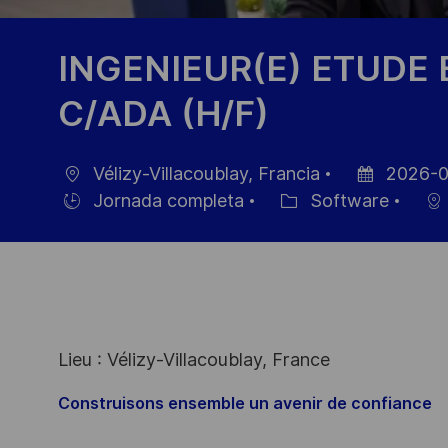
INGENIEUR(E) ETUDE
C/ADA (H/F)
Vélizy-Villacoublay, Francia
2026-0
Ubicación
Fecha
Jornada completa
Software
Hiring
Categoría
de
Type
publicación
Lieu : Vélizy-Villacoublay, France
Construisons ensemble un avenir de confiance