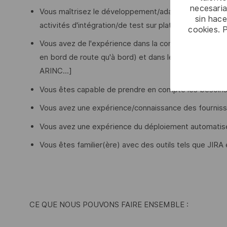
necesaria
Vous maîtrisez le développement/adaptation des outil
sin hac
activités d'intégration/de test sur plateforme
cookies. 
Vous avez de l'expérience dans la conception et la c
en bord de route qu'à bord) et dans les protocoles e
ARINC...]
Vous êtes capable de prendre en compte les besoins
Vous avez une expérience/connaissance des fourni
Vous avez une expérience du déploiement automatis
Vous êtes familier(ère) avec des outils tels que JIRA
CE QUE NOUS POUVONS FAIRE ENSEMBLE :