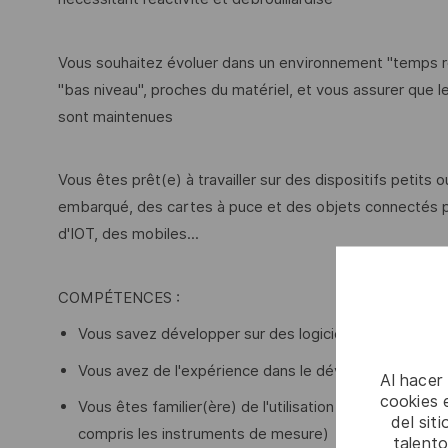
Vous souhaitez évoluer dans un environnement "temps ré
"bas niveau", proches du matériel, et vous assurer que le
sont maintenues
Vous êtes prêt(e) à travailler sur des dispositifs petits
embarqué, des cartes à puce et des objets connectés p
d'IOT, des mobiles...
COMPÉTENCES :
Vous savez développer sur des logiciels OS embarqué
Vous avez de l'expérience dans le développement de
Al hacer
cookies e
Vous êtes familier(ère) de l'utilisation des outils et 
del sit
compris les instruments de mesure)
talento