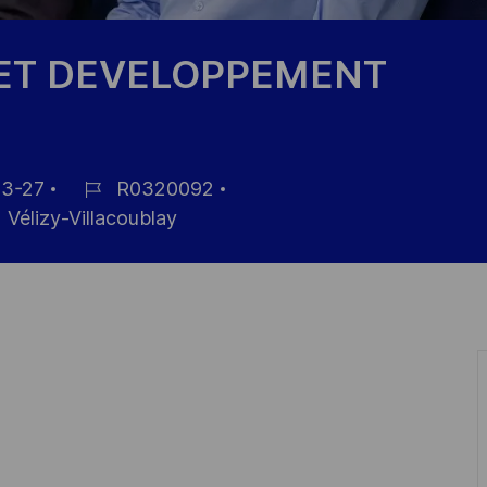
 ET DEVELOPPEMENT
3-27
R0320092
ID
Vélizy-Villacoublay
de
empleo