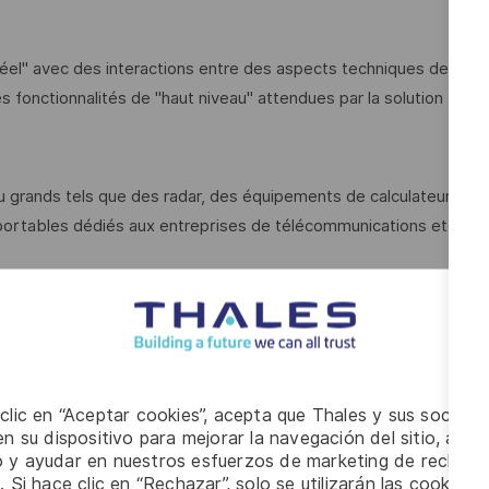
el" avec des interactions entre des aspects techniques de
s fonctionnalités de "haut niveau" attendues par la solution
 ou grands tels que des radar, des équipements de calculateur
ortables dédiés aux entreprises de télécommunications et
s tels que Linux, VxWorks, FastOS Linux
 logiciels embarqués en
C/ ADA et C++
 clic en “Aceptar cookies”, acepta que Thales y sus socios 
n su dispositivo para mejorar la navegación del sitio, anali
équipements nécessaires à la réalisation de la programmation (y
io y ayudar en nuestros esfuerzos de marketing de recluta
. Si hace clic en “Rechazar”, solo se utilizarán las cookies 