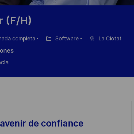
r (F/H)
nada completa
Software
La Ciotat
Categoría
iones
cia
avenir de confiance