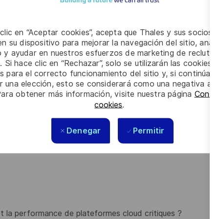
ilité, performance, mises à jour)
 clic en “Aceptar cookies”, acepta que Thales y sus socios 
n su dispositivo para mejorar la navegación del sitio, anali
yses de causes racines et contribuer à l’amélioration
io y ayudar en nuestros esfuerzos de marketing de recluta
. Si hace clic en “Rechazar”, solo se utilizarán las cookies 
s para el correcto funcionamiento del sitio y, si continúa
Infrastructure as Code (Terraform) et des pipelines
er una elección, esto se considerará como una negativa a d
Para obtener más información, visite nuestra página
Config
cookies
.
 via des outils et pratiques DevSecOps (Vault, politiques
Denegar
Permitir
isation des performances des systèmes cloud
té et la performance de plateformes cloud critiques ?