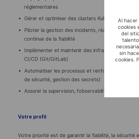
réglementaires
Gérer et optimiser des clusters Kubernetes (scalab
Al hacer
cookies e
Piloter la gestion des incidents, réaliser les anal
del sit
continue de la fiabilité
talento
necesaria
Implémenter et maintenir des infrastructures via 
sin hac
CI/CD (Git/GitLab)
cookies. 
Automatiser les processus et renforcer la sécurité
de sécurité, gestion des secrets)
Assurer la supervision, l’observabilité et l’optim
Votre profil
Votre priorité est de garantir la fiabilité, la sécuri