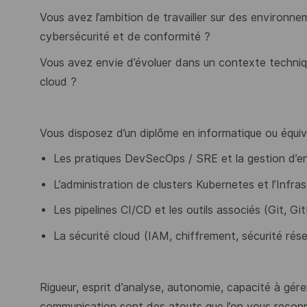
Vous avez l’ambition de travailler sur des environn
cybersécurité et de conformité ?
Vous avez envie d’évoluer dans un contexte techni
cloud ?
Vous disposez d’un diplôme en informatique ou équiva
Les pratiques DevSecOps / SRE et la gestion d’
L’administration de clusters Kubernetes et l’Infr
Les pipelines CI/CD et les outils associés (Git, Gi
La sécurité cloud (IAM, chiffrement, sécurité rése
Rigueur, esprit d’analyse, autonomie, capacité à gér
communication sont des atouts que l’on vous reconn