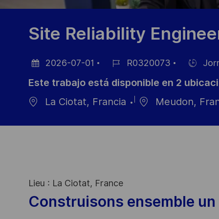
Site Reliability Enginee
2026-07-01
R0320073
Jor
Fecha
ID
Hiring
Este trabajo está disponible en 2 ubicac
de
de
Type
publicación
empleo
La Ciotat, Francia
Meudon, Fran
Lieu : La Ciotat, France
Construisons ensemble un 