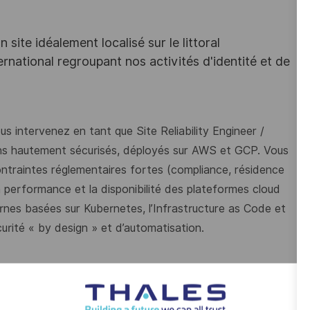
site idéalement localisé sur le littoral
rnational regroupant nos activités d'identité et de
s intervenez en tant que Site Reliability Engineer /
s hautement sécurisés, déployés sur AWS et GCP. Vous
ntraintes réglementaires fortes (compliance, résidence
la performance et la disponibilité des plateformes cloud
rnes basées sur Kubernetes, l’Infrastructure as Code et
curité « by design » et d’automatisation.
nts cloud souverains en conformité avec les exigences