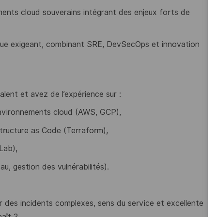
ements cloud souverains intégrant des enjeux forts de
que exigeant, combinant SRE, DevSecOps et innovation
lent et avez de l’expérience sur :
environnements cloud (AWS, GCP),
astructure as Code (Terraform),
tLab),
au, gestion des vulnérabilités).
er des incidents complexes, sens du service et excellente
aît ?