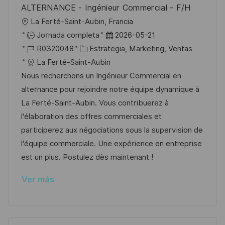
ALTERNANCE - Ingénieur Commercial - F/H
l
U
La Ferté-Saint-Aubin, Francia
i
b
F
Jornada completa
2026-05-21
c
i
I
C
e
R0320048
Estrategia, Marketing, Ventas
a
c
D
a
c
La Ferté-Saint-Aubin
c
a
d
t
h
Nous recherchons un Ingénieur Commercial en
i
c
e
e
a
alternance pour rejoindre notre équipe dynamique à
ó
i
e
g
d
La Ferté-Saint-Aubin. Vous contribuerez à
n
ó
m
o
e
l'élaboration des offres commerciales et
n
p
r
p
participerez aux négociations sous la supervision de
l
í
u
l'équipe commerciale. Une expérience en entreprise
e
a
b
est un plus. Postulez dès maintenant !
o
l
Ver más
i
c
a
c