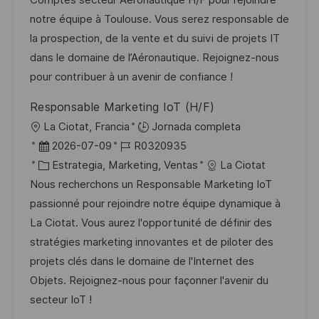
Comptes secteur Aéronautique H/F pour rejoindre
ó
c
a
e
e
notre équipe à Toulouse. Vous serez responsable de
n
i
d
g
m
la prospection, de la vente et du suivi de projets IT
ó
e
o
p
dans le domaine de l’Aéronautique. Rejoignez-nous
n
p
r
l
pour contribuer à un avenir de confiance !
u
í
e
Responsable Marketing IoT (H/F)
b
a
o
U
La Ciotat, Francia
Jornada completa
l
b
F
I
2026-07-09
R0320935
i
i
e
C
D
Estrategia, Marketing, Ventas
La Ciotat
c
c
c
a
d
Nous recherchons un Responsable Marketing IoT
a
a
h
t
e
passionné pour rejoindre notre équipe dynamique à
c
c
a
e
e
La Ciotat. Vous aurez l'opportunité de définir des
i
i
d
g
m
stratégies marketing innovantes et de piloter des
ó
ó
e
o
p
projets clés dans le domaine de l'Internet des
n
n
p
r
l
Objets. Rejoignez-nous pour façonner l'avenir du
u
í
e
secteur IoT !
b
a
o