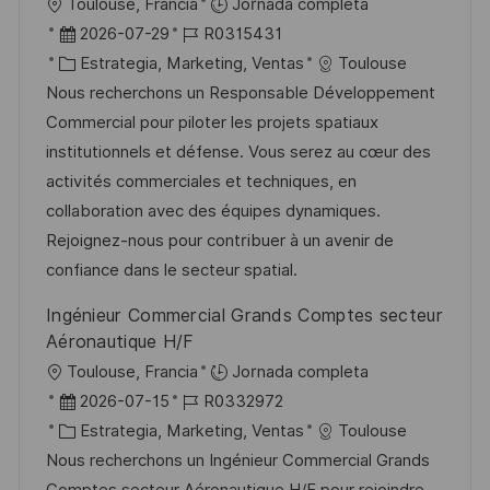
U
Toulouse, Francia
Jornada completa
a
b
F
I
2026-07-29
R0315431
c
i
e
C
D
Estrategia, Marketing, Ventas
Toulouse
i
c
c
a
d
Nous recherchons un Responsable Développement
ó
a
h
t
e
Commercial pour piloter les projets spatiaux
n
c
a
e
e
institutionnels et défense. Vous serez au cœur des
i
d
g
m
activités commerciales et techniques, en
ó
e
o
p
collaboration avec des équipes dynamiques.
n
p
r
l
Rejoignez-nous pour contribuer à un avenir de
u
í
e
confiance dans le secteur spatial.
b
a
o
Ingénieur Commercial Grands Comptes secteur
l
Aéronautique H/F
i
U
Toulouse, Francia
Jornada completa
c
b
F
I
2026-07-15
R0332972
a
i
e
C
D
Estrategia, Marketing, Ventas
Toulouse
c
c
c
a
d
Nous recherchons un Ingénieur Commercial Grands
i
a
h
t
e