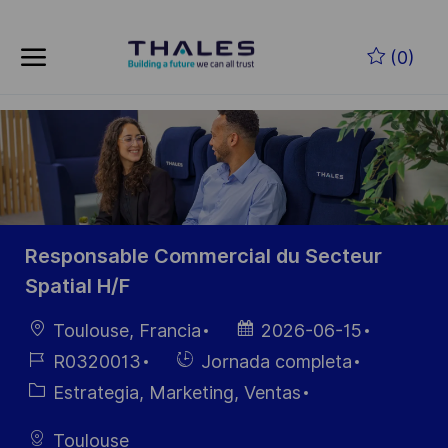
Skip to main content
Saltar al contenido principal
(0)
-
-
Responsable Commercial du Secteur
Spatial H/F
Ubicación
Fecha de
Toulouse, Francia
2026-06-15
publicación
ID de
Hiring
R0320013
Jornada completa
empleo
Type
Categoría
Estrategia, Marketing, Ventas
Toulouse