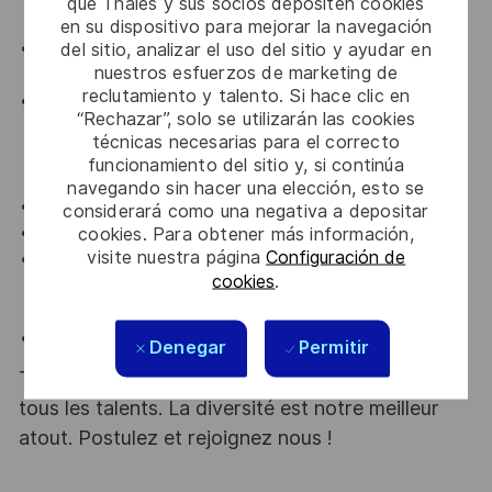
que Thales y sus socios depositen cookies
commerciale ;
en su dispositivo para mejorar la navegación
del sitio, analizar el uso del sitio y ayudar en
Vous souhaitez développer un secteur en France et
nuestros esfuerzos de marketing de
à l’international ;
reclutamiento y talento. Si hace clic en
Vous possédez des qualités rédactionnelles et de
“Rechazar”, solo se utilizarán las cookies
synthèse ainsi qu’une excellente communication
técnicas necesarias para el correcto
orale comme écrite. De plus, vous êtes analytique,
funcionamiento del sitio y, si continúa
agile et avez un bon esprit d’équipe ;
navegando sin hacer una elección, esto se
Vous avez une forte capacité de leadership ;
considerará como una negativa a depositar
cookies. Para obtener más información,
Vous êtes force de proposition et organisé(e) ;
visite nuestra página
Configuración de
Vous appréciez le travail en équipe et êtes
cookies
.
reconnu(e) pour votre dynamisme, votre fiabilité,
votre rigueur, votre autonomie et votre proactivité ;
Vous maîtrisez le domaine Spatial.
Denegar
Permitir
Thales, entreprise Handi-Engagée, reconnait
tous les talents. La diversité est notre meilleur
atout. Postulez et rejoignez nous !