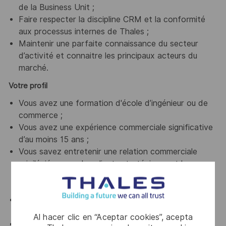
de la Business Unit ;
Faire respecter la discipline CRM et la conformité
aux processus internes de Thales ;
Maintenir une parfaite connaissance du secteur
d’activité et connaitre les principaux acteurs du
marché.
Votre profil
Vous avez une formation d'école d’ingénieur ou de
commerce ;
Vous avez une expérience commerciale significative
d’au moins 15 ans ;
Vous savez entretenir une relation commerciale
privilégiée avec des clients stratégiques et leur
garantir un haut niveau de satisfaction, identifier
leurs enjeux et les opportunités ;
Vous avez une capacité à définir la stratégie d’un
secteur ;
Al hacer clic en “Aceptar cookies”, acepta
Vous avez l’expérience de management d’une équipe