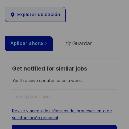
Explorar ubicación
Guardar
Aplicar ahora
Get notified for similar jobs
You'll receive updates once a week
Enter
Email
address
Required
Revise y acepte los términos del procesamiento de
(Required)
su información personal