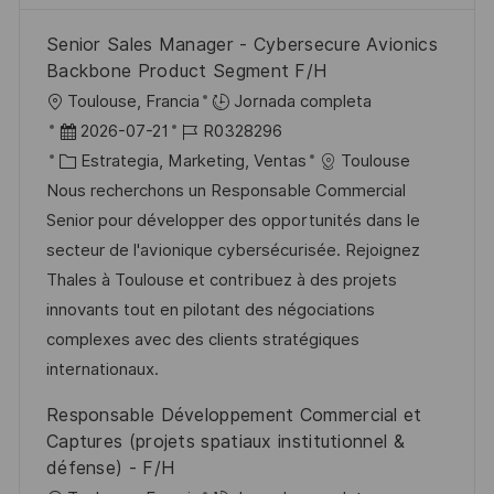
Senior Sales Manager - Cybersecure Avionics
Backbone Product Segment F/H
U
Toulouse, Francia
Jornada completa
b
F
I
2026-07-21
R0328296
i
e
C
D
Estrategia, Marketing, Ventas
Toulouse
c
c
a
d
Nous recherchons un Responsable Commercial
a
h
t
e
Senior pour développer des opportunités dans le
c
a
e
e
secteur de l'avionique cybersécurisée. Rejoignez
i
d
g
m
Thales à Toulouse et contribuez à des projets
ó
e
o
p
innovants tout en pilotant des négociations
n
p
r
l
complexes avec des clients stratégiques
u
í
e
internationaux.
b
a
o
Responsable Développement Commercial et
l
Captures (projets spatiaux institutionnel &
i
défense) - F/H
c