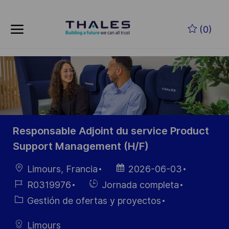
Skip to main content
Saltar al contenido principal
(0)
-
-
Responsable Adjoint du service Product
Support Management (H/F)
Ubicación
Fecha de
Limours, Francia
2026-06-03
publicación
ID de
Hiring
R0319976
Jornada completa
empleo
Type
Categoría
Gestión de ofertas y proyectos
Limours