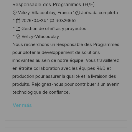
Responsable des Programmes (H/F)
l
U
Vélizy-Villacoublay, Francia
Jornada completa
i
b
F
I
2026-04-24
R0326652
c
i
e
C
D
Gestión de ofertas y proyectos
a
c
c
a
d
Vélizy-Villacoublay
c
a
h
t
e
Nous recherchons un Responsable des Programmes
i
c
a
e
e
pour piloter le développement de solutions
ó
i
d
g
m
innovantes au sein de notre équipe. Vous travaillerez
n
ó
e
o
p
en étroite collaboration avec les équipes R&D et
n
p
r
l
production pour assurer la qualité et la livraison des
u
í
e
produits. Rejoignez-nous pour contribuer à un avenir
b
a
o
technologique de confiance.
l
Ver más
i
c
a
c