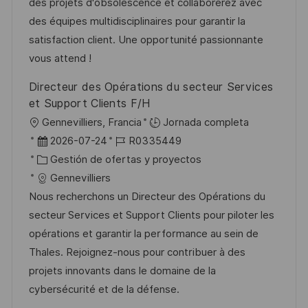
i
d
g
m
des projets d'obsolescence et collaborerez avec
i
ó
e
o
p
des équipes multidisciplinaires pour garantir la
ó
n
p
r
l
satisfaction client. Une opportunité passionnante
n
u
í
e
vous attend !
b
a
o
Directeur des Opérations du secteur Services
l
et Support Clients F/H
i
U
Gennevilliers, Francia
Jornada completa
c
b
F
I
2026-07-24
R0335449
a
i
e
C
D
Gestión de ofertas y proyectos
c
c
c
a
d
Gennevilliers
i
a
h
t
e
Nous recherchons un Directeur des Opérations du
ó
c
a
e
e
secteur Services et Support Clients pour piloter les
n
i
d
g
m
opérations et garantir la performance au sein de
ó
e
o
p
Thales. Rejoignez-nous pour contribuer à des
n
p
r
l
projets innovants dans le domaine de la
u
í
e
cybersécurité et de la défense.
b
a
o