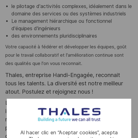
le pilotage d'activités complexes, idéalement dans le
domaine des services ou des systèmes industriels
Le management hiérarchique ou fonctionnel
d'équipes d'ingénieurs
des environnements pluridisciplinaires
Votre capacité à fédérer et développer les équipes, goût
pour le travail collaboratif et l'amélioration continue sont
des qualités que l'on vous reconnait.
Thales, entreprise Handi-Engagée, reconnait
tous les talents. La diversité est notre meilleur
atout. Postulez et rejoignez nous !
Le poste pouvant nécessiter d'accéder à des
informations relevant du secret de la défense
nationale, la personne retenue fera l'objet d'une
procédure d’habilitation, conformément aux
Al hacer clic en “Aceptar cookies”, acepta
dispositions des articles R.2311-1 et suivants du