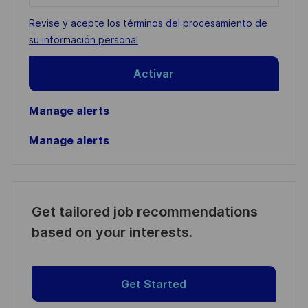
address
Required
Revise y acepte los términos del procesamiento de
(Required)
su información personal
Activar
Manage alerts
Manage alerts
Get tailored job recommendations
based on your interests.
Get Started