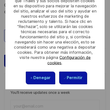
que Thales y sus socios depositen cookies
Code de la défense et de l’IGI 1300 SGDSN/PSE
en su dispositivo para mejorar la navegación
del sitio, analizar el uso del sitio y ayudar en
du 09 août 2021.
nuestros esfuerzos de marketing de
reclutamiento y talento. Si hace clic en
“Rechazar”, solo se utilizarán las cookies
técnicas necesarias para el correcto
Explorar ubicación
funcionamiento del sitio y, si continúa
navegando sin hacer una elección, esto se
considerará como una negativa a depositar
cookies. Para obtener más información,
visite nuestra página
Configuración de
Guardar
Aplicar ahora
cookies
.
Denegar
Permitir
Get notified for similar jobs
You'll receive updates once a week
Enter
Email