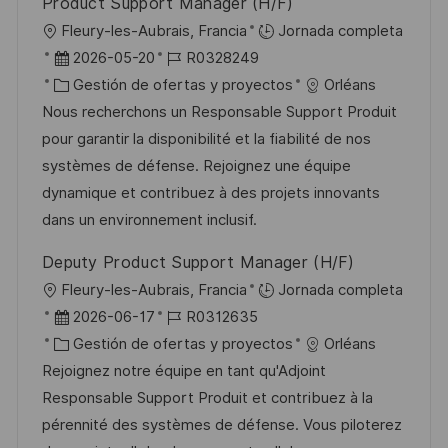
Product Support Manager (H/F)
l
U
Fleury-les-Aubrais, Francia
Jornada completa
i
b
F
I
2026-05-20
R0328249
c
i
e
C
D
Gestión de ofertas y proyectos
Orléans
a
c
c
a
d
Nous recherchons un Responsable Support Produit
c
a
h
t
e
pour garantir la disponibilité et la fiabilité de nos
i
c
a
e
e
systèmes de défense. Rejoignez une équipe
ó
i
d
g
m
dynamique et contribuez à des projets innovants
n
ó
e
o
p
dans un environnement inclusif.
n
p
r
l
Deputy Product Support Manager (H/F)
u
í
e
U
Fleury-les-Aubrais, Francia
Jornada completa
b
a
o
b
F
I
2026-06-17
R0312635
l
i
e
C
D
Gestión de ofertas y proyectos
Orléans
i
c
c
a
d
Rejoignez notre équipe en tant qu'Adjoint
c
a
h
t
e
Responsable Support Produit et contribuez à la
a
c
a
e
e
pérennité des systèmes de défense. Vous piloterez
c