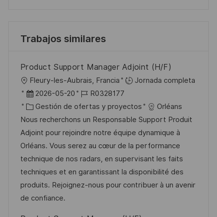
Trabajos similares
Product Support Manager Adjoint (H/F)
U
Fleury-les-Aubrais, Francia
Jornada completa
b
F
I
2026-05-20
R0328177
i
e
C
D
Gestión de ofertas y proyectos
Orléans
c
c
a
d
Nous recherchons un Responsable Support Produit
a
h
t
e
Adjoint pour rejoindre notre équipe dynamique à
c
a
e
e
Orléans. Vous serez au cœur de la performance
i
d
g
m
technique de nos radars, en supervisant les faits
ó
e
o
p
techniques et en garantissant la disponibilité des
n
p
r
l
produits. Rejoignez-nous pour contribuer à un avenir
u
í
e
de confiance.
b
a
o