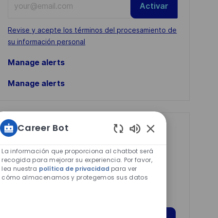
Activar
Email
address
Required
Revise y acepte los términos del procesamiento de
(Required)
su información personal
Manage alerts
Manage alerts
Career Bot
Get tailored job
Sonidos
recommendations
de
La información que proporciona al chatbot será
based on your
chatbot
recogida para mejorar su experiencia. Por favor,
lea nuestra
política de privacidad
para ver
habilitados
interests.
cómo almacenamos y protegemos sus datos