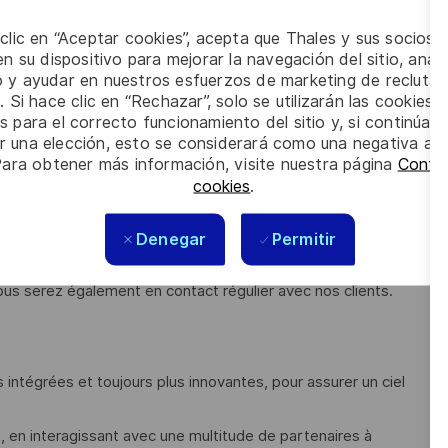
es techniques, assumant le rôle de Product Design Authority.
 clic en “Aceptar cookies”, acepta que Thales y sus socios 
ntes
:
n su dispositivo para mejorar la navegación del sitio, anali
io y ayudar en nuestros esfuerzos de marketing de recluta
 du système : tout en respectant les objectifs de sécurité et
. Si hace clic en “Rechazar”, solo se utilizarán las cookies 
les.
s para el correcto funcionamiento del sitio y, si continúa
er una elección, esto se considerará como una negativa a d
Para obtener más información, visite nuestra página
Config
analyses détaillées pour identifier les causes racines des
cookies
.
Denegar
Permitir
 des spécialistes en ingénierie, ainsi que des équipes de
ous serez également en contact régulier avec nos clients.
ntégrées et toujours plus innovantes, pour assurer un ciel
t, en interagissant avec une multitude de partenaires à