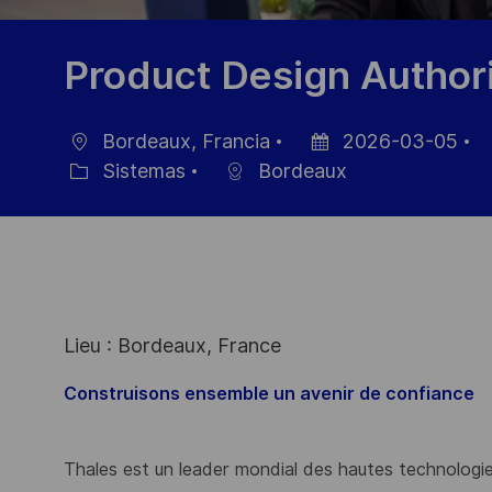
Product Design Author
Bordeaux, Francia
2026-03-05
Ubicación
Fecha
I
Sistemas
Bordeaux
Categoría
de
d
publicación
e
Lieu : Bordeaux, France
Construisons ensemble un avenir de confiance
Thales est un leader mondial des hautes technologies