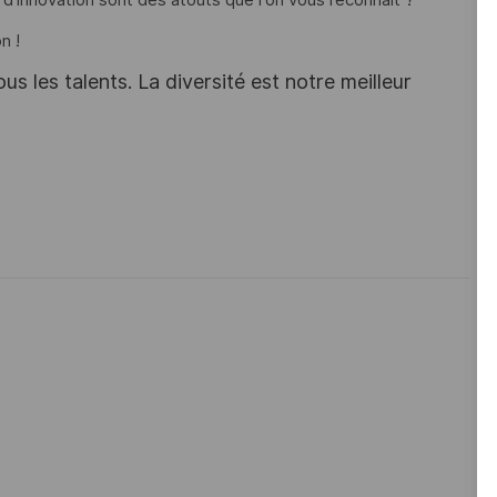
 d'innovation sont des atouts que l'on vous reconnait ?
n !
s les talents. La diversité est notre meilleur