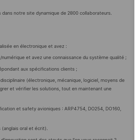
 dans notre site dynamique de 2800 collaborateurs.
lisée en électronique et avez :
/numérique et avez une connaissance du système qualité ;
pondant aux spécifications clients ;
isciplinaire (électronique, mécanique, logiciel, moyens de
égrer et vérifier les solutions, tout en maintenant une
fication et safety avioniques : ARP4754, DO254, DO160,
(anglais oral et écrit).