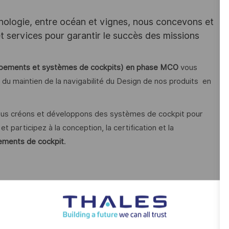
hnologie, entre océan et vignes, nous concevons et
services pour garantir le succès des missions
quipements et systèmes de cockpits) en phase MCO
vous
s du maintien de la navigabilité du Design de nos produits en
, nous créons et développons des systèmes de cockpit pour
participez à la conception, la certification et la
pements de cockpit
.
 soient légers ou profonds, pour traiter les obsolescences et
 techniques Design, en disposant des prérogatives et des