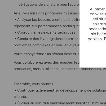
délégations de signature pour l'approbation de donné
Al hacer
Ainsi, vos missions principales missions seront les suiva
cookies e
del sit
• Analyser les besoins clients et la définition du design
talento
répondant aux performances techniques et opérationnel
necesaria
• Coordonner les experts techniques
sin hac
cookies. 
• Conduire des investigations approfondies : menez des 
problèmes complexes et évaluer leurs impacts.
Votre écosystème : un réseau riche et diversifié !
Vous collaborerez avec des équipes techniques internes,
production, sans oublier nos partenaires fournisseurs. V
Ensemble, vous pourrez :
• Contribuer activement au développement de solutions i
plus sûr.
• Évoluer au sein d’un environnement industriel stimulan