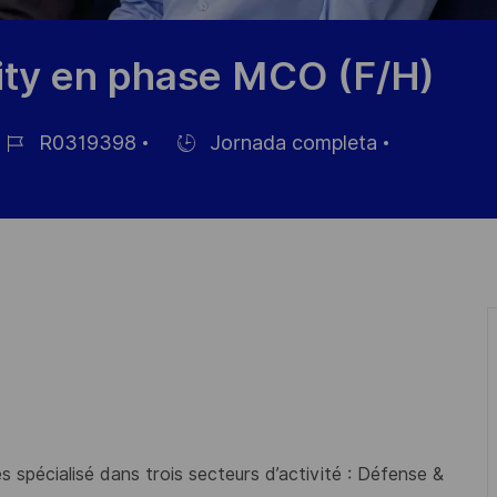
ity en phase MCO (F/H)
R0319398
Jornada completa
D
Hiring
e
Type
mpleo
 spécialisé dans trois secteurs d’activité : Défense &