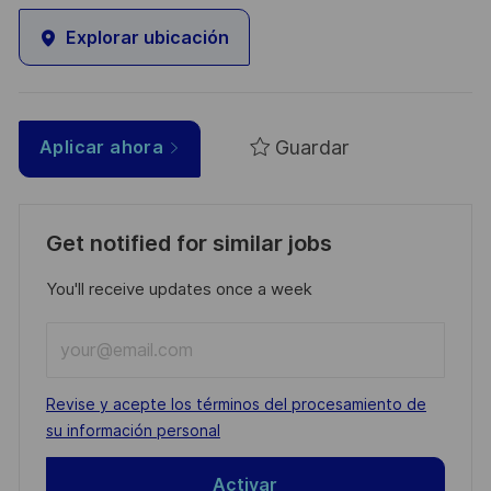
Explorar ubicación
Guardar
Aplicar ahora
Get notified for similar jobs
You'll receive updates once a week
Enter
Email
address
Required
Revise y acepte los términos del procesamiento de
(Required)
su información personal
Activar