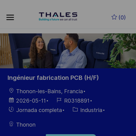
Skip to main content
Saltar al contenido principal
(0)
-
-
Ingénieur fabrication PCB (H/F)
Ubicación
Thonon-les-Bains, Francia
Fecha de
ID de
2026-05-11
R0318891
publicación
empleo
Hiring
Categoría
Jornada completa
Industria
Type
Thonon