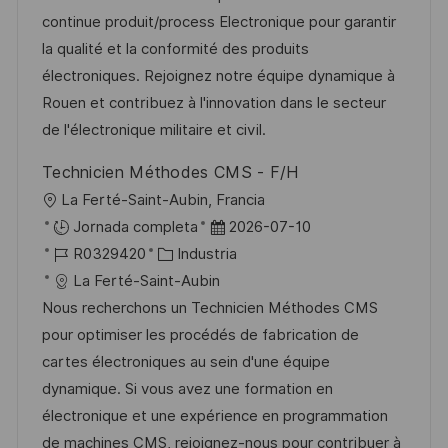
c
a
h
e
e
continue produit/process Electronique pour garantir
i
c
a
e
g
la qualité et la conformité des produits
ó
i
d
m
o
électroniques. Rejoignez notre équipe dynamique à
n
ó
e
p
r
Rouen et contribuez à l'innovation dans le secteur
n
p
l
í
de l'électronique militaire et civil.
u
e
a
Technicien Méthodes CMS - F/H
b
o
U
La Ferté-Saint-Aubin, Francia
l
b
F
Jornada completa
2026-07-10
i
i
I
C
e
R0329420
Industria
c
c
D
a
c
La Ferté-Saint-Aubin
a
a
d
t
h
Nous recherchons un Technicien Méthodes CMS
c
c
e
e
a
pour optimiser les procédés de fabrication de
i
i
e
g
d
cartes électroniques au sein d'une équipe
ó
ó
m
o
e
dynamique. Si vous avez une formation en
n
n
p
r
p
électronique et une expérience en programmation
l
í
u
de machines CMS, rejoignez-nous pour contribuer à