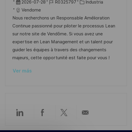
b
F
I
C
2026-07-28
R0325797
Industria
c
i
e
D
a
Vendome
a
c
c
d
t
Nous recherchons un Responsable Amélioration
c
a
h
e
e
Continue passionné pour piloter le processus Lean
i
c
a
e
g
sur notre site de Vendôme. Si vous avez une
ó
i
d
m
o
expertise en Lean Management et un talent pour
n
ó
e
p
r
guider les équipes à travers des changements
n
p
l
í
majeurs, cette opportunité est faite pour vous !
u
e
a
Ver más
b
o
l
i
c
a
c
Compartir
Compartir
Compartir
Compartir
i
ó