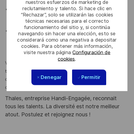
nuestros esfuerzos de marketing de
en phase NPI, en phase série
reclutamiento y talento. Si hace clic en
Maîtrise des concepts de capabilité et Répétabilité,
“Rechazar”, solo se utilizarán las cookies
résolution de problème (8D, Ishikawa…) et
técnicas necesarias para el correcto
d’amélioration continue (SPC, MSA, DOE…), PFMEA
funcionamiento del sitio y, si continúa
Maitrise des méthodes d’inspection et d’analyse
navegando sin hacer una elección, esto se
telles que le SEM (microscopie électronique à
considerará como una negativa a depositar
balayage), les rayons X, la microsection et les tests
cookies. Para obtener más información,
visite nuestra página
Configuración de
destructifs
cookies
.
Vous êtes capable d’échanger en anglais sur des sujets
techniques et opérationnels. On vous reconnaît une forte
Denegar
Permitir
capacité de synthèse, et une aptitude à vous adapter à
d’autres cultures.
Thales, entreprise Handi-Engagée, reconnait
tous les talents. La diversité est notre meilleur
atout. Postulez et rejoignez nous !