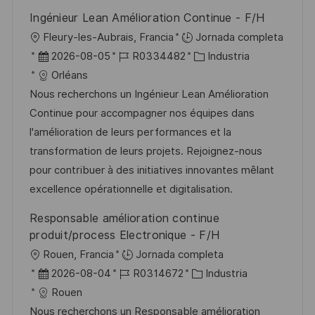
Ingénieur Lean Amélioration Continue - F/H
U
Fleury-les-Aubrais, Francia
Jornada completa
b
F
I
C
2026-08-05
R0334482
Industria
i
e
D
a
Orléans
c
c
d
t
Nous recherchons un Ingénieur Lean Amélioration
a
h
e
e
Continue pour accompagner nos équipes dans
c
a
e
g
l'amélioration de leurs performances et la
i
d
m
o
transformation de leurs projets. Rejoignez-nous
ó
e
p
r
pour contribuer à des initiatives innovantes mêlant
n
p
l
í
excellence opérationnelle et digitalisation.
u
e
a
Responsable amélioration continue
b
o
produit/process Electronique - F/H
l
U
Rouen, Francia
Jornada completa
i
b
F
I
C
2026-08-04
R0314672
Industria
c
i
e
D
a
Rouen
a
c
c
d
t
Nous recherchons un Responsable amélioration