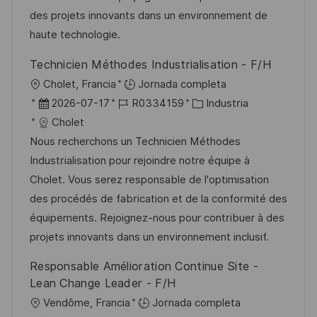
e
a
b
des projets innovants dans un environnement de
o
l
haute technologie.
i
Technicien Méthodes Industrialisation - F/H
c
U
Cholet, Francia
Jornada completa
a
b
F
I
C
2026-07-17
R0334159
Industria
c
i
e
D
a
Cholet
i
c
c
d
t
Nous recherchons un Technicien Méthodes
ó
a
h
e
e
Industrialisation pour rejoindre notre équipe à
n
c
a
e
g
Cholet. Vous serez responsable de l'optimisation
i
d
m
o
des procédés de fabrication et de la conformité des
ó
e
p
r
équipements. Rejoignez-nous pour contribuer à des
n
p
l
í
projets innovants dans un environnement inclusif.
u
e
a
Responsable Amélioration Continue Site -
b
o
Lean Change Leader - F/H
l
U
Vendôme, Francia
Jornada completa
i