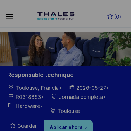
Skip to main content
Saltar al contenido principal
(0)
-
-
Responsable technique
Ubicación
Fecha de
Toulouse, Francia
2026-05-27
publicación
ID de
Hiring
R0318863
Jornada completa
empleo
Type
Categoría
Hardware
Toulouse
Guardar
Aplicar ahora