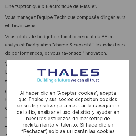
Line "Optronique & Electronique de Missile".
Vous managez l’équipe Technique composée d'Ingénieurs
et Techniciens,
Vous pilotez le budget de fonctionnement du BE en
analysant l’adéquation "charge & capacité", les indicateurs
de performances, et vous favorisez l’Innovation.
​Vous interagissez aussi bien en externe : avec des
Laboratoires de recherche et des Clients privés ou
étatiques,
Qu’en interne Groupe Thales : avec des Communautés
Al hacer clic en “Aceptar cookies”, acepta
que Thales y sus socios depositen cookies
technique / metiers et les différents Secteurs du Domaine,
en su dispositivo para mejorar la navegación
ou plus largement avec les autres Divisions de Thales.
del sitio, analizar el uso del sitio y ayudar en
nuestros esfuerzos de marketing de
Thales, entreprise Handi-Engagée, reconnait
reclutamiento y talento. Si hace clic en
tous les talents. La diversité est notre meilleur
“Rechazar”, solo se utilizarán las cookies
atout. Postulez et rejoignez nous !