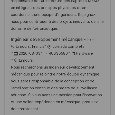
c
a
e
g
responsable de l'architecture des capteurs MEMS,
i
d
m
o
en intégrant des principes physiques et en
ó
e
p
r
coordonnant une équipe d'ingénieurs. Rejoignez-
n
p
l
í
nous pour contribuer à des projets innovants dans le
u
e
a
domaine de l'aéronautique.
b
o
Ingénieur développement mécanique - F/H
l
U
Limours, Francia
Jornada completa
i
b
F
I
C
2026-08-03
R0335580
Hardware
c
i
e
D
a
Limours
a
c
c
d
t
Nous recherchons un Ingénieur développement
c
a
h
e
e
mécanique pour rejoindre notre équipe dynamique.
i
c
a
e
g
Vous serez responsable de la conception et de
ó
i
d
m
o
l'amélioration continue des radars de surveillance
n
ó
e
p
r
aérienne. Si vous avez une passion pour l'innovation
n
p
l
í
et une solide expérience en mécanique, postulez
u
e
a
dès maintenant !