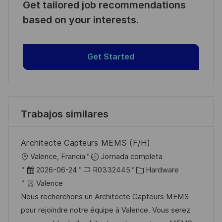
Get tailored job recommendations
based on your interests.
Get Started
Trabajos similares
Architecte Capteurs MEMS (F/H)
U
Valence, Francia
Jornada completa
b
F
I
C
2026-06-24
R0332445
Hardware
i
e
D
a
Valence
c
c
d
t
Nous recherchons un Architecte Capteurs MEMS
a
h
e
e
pour rejoindre notre équipe à Valence. Vous serez