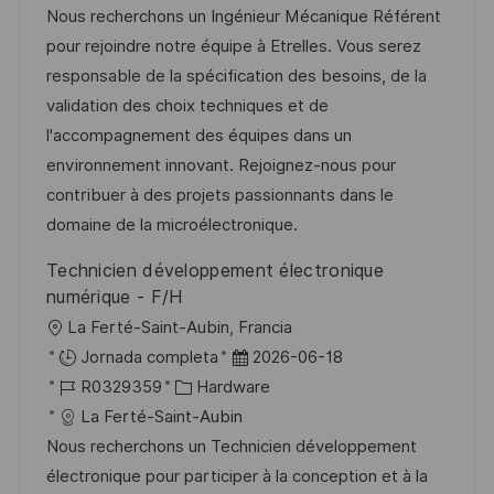
c
c
c
d
t
Nous recherchons un Ingénieur Mécanique Référent
i
a
h
e
e
pour rejoindre notre équipe à Etrelles. Vous serez
ó
c
a
e
g
responsable de la spécification des besoins, de la
n
i
d
m
o
validation des choix techniques et de
ó
e
p
r
l'accompagnement des équipes dans un
n
p
l
í
environnement innovant. Rejoignez-nous pour
u
e
a
contribuer à des projets passionnants dans le
b
o
domaine de la microélectronique.
l
Technicien développement électronique
i
numérique - F/H
c
U
La Ferté-Saint-Aubin, Francia
a
b
F
Jornada completa
2026-06-18
c
i
I
C
e
R0329359
Hardware
i
c
D
a
c
La Ferté-Saint-Aubin
ó
a
d
t
h
Nous recherchons un Technicien développement
n
c
e
e
a
électronique pour participer à la conception et à la