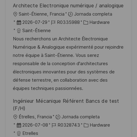
b
o
Architecte Electronique numérique / analogique
l
U
Saint-Étienne, Francia
Jornada completa
i
b
F
I
C
2026-07-29
R0335988
Hardware
c
i
e
D
a
Saint-Étienne
a
c
c
d
t
Nous recherchons un Architecte Électronique
c
a
h
e
e
Numérique & Analogique expérimenté pour rejoindre
i
c
a
e
g
notre équipe à Saint-Étienne. Vous serez
ó
i
d
m
o
responsable de la conception d'architectures
n
ó
e
p
r
électroniques innovantes pour des systèmes de
n
p
l
í
défense terrestre, en collaboration avec des
u
e
a
équipes techniques passionnées.
b
o
Ingénieur Mécanique Référent Bancs de test
l
(F/H)
i
U
Étrelles, Francia
Jornada completa
c
b
F
I
C
2026-07-08
R0328743
Hardware
a
i
e
D
a
Etrelles