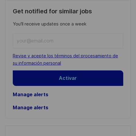
Get notified for similar jobs
You'll receive updates once a week
Enter
Email
address
Required
Revise y acepte los términos del procesamiento de
(Required)
su información personal
Activar
Manage alerts
Manage alerts