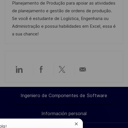
a
h
e
e
Planejamento de Produção para apoiar as atividades
c
c
a
e
g
de planejamento e gestão de ordens de produção.
i
i
d
m
o
Se você é estudante de Logística, Engenharia ou
ó
ó
e
p
r
Administração e possui habilidades em Excel, essa é
n
n
p
l
í
a sua chance!
u
e
a
b
o
l
i
c
Compartir
Compartir
Compartir
Compartir
a
c
a
a
a
por
i
Ingeniero de Componentes de Software
través
través
través
correo
ó
n
Información personal
de
de
de
electrónico
Cerrar
ola!