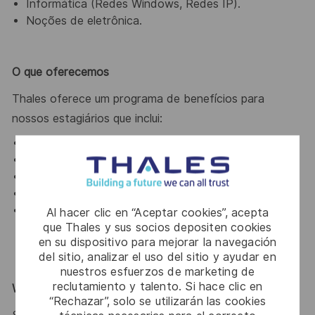
Informática (Redes Windows, Redes IP).
Noções de eletrônica.
O que oferecemos
Thales oferece um programa de benefícios para
nossos estagiários que inclui:
Bolsa Auxilio
Convênio Médico
Vale Refeição
Vale Transporte
Gympass
Al hacer clic en “Aceptar cookies”, acepta
que Thales y sus socios depositen cookies
en su dispositivo para mejorar la navegación
del sitio, analizar el uso del sitio y ayudar en
nuestros esfuerzos de marketing de
reclutamiento y talento. Si hace clic en
Why Join Us?
“Rechazar”, solo se utilizarán las cookies