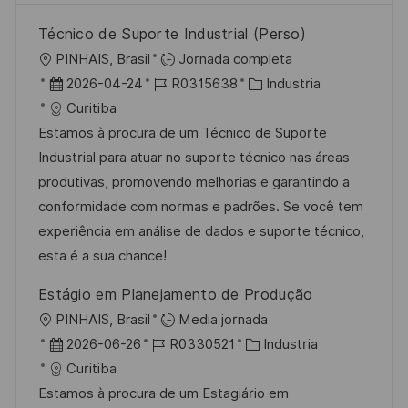
Técnico de Suporte Industrial (Perso)
U
PINHAIS, Brasil
Jornada completa
b
F
I
C
2026-04-24
R0315638
Industria
i
e
D
a
Curitiba
c
c
d
t
Estamos à procura de um Técnico de Suporte
a
h
e
e
Industrial para atuar no suporte técnico nas áreas
c
a
e
g
produtivas, promovendo melhorias e garantindo a
i
d
m
o
conformidade com normas e padrões. Se você tem
ó
e
p
r
experiência em análise de dados e suporte técnico,
n
p
l
í
esta é a sua chance!
u
e
a
Estágio em Planejamento de Produção
b
o
U
PINHAIS, Brasil
Media jornada
l
b
F
I
C
2026-06-26
R0330521
Industria
i
i
e
D
a
Curitiba
c
c
c
d
t
Estamos à procura de um Estagiário em
a