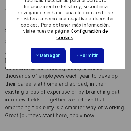
Say HI and learn more about working at Thales
click
técnicas necesarias para el correcto
funcionamiento del sitio y, si continúa
here
.
navegando sin hacer una elección, esto se
considerará como una negativa a depositar
cookies. Para obtener más información,
#LI-Onsite
visite nuestra página
Configuración de
cookies
.
#LI-IP1
At Thales we provide CAREERS and not only
Denegar
Permitir
jobs. With Thales employing 80,000 employees in
68 countries our mobility policy enables
thousands of employees each year to develop
their careers at home and abroad, in their
existing areas of expertise or by branching out
into new fields. Together we believe that
embracing flexibility is a smarter way of working.
Great journeys start here, apply now!