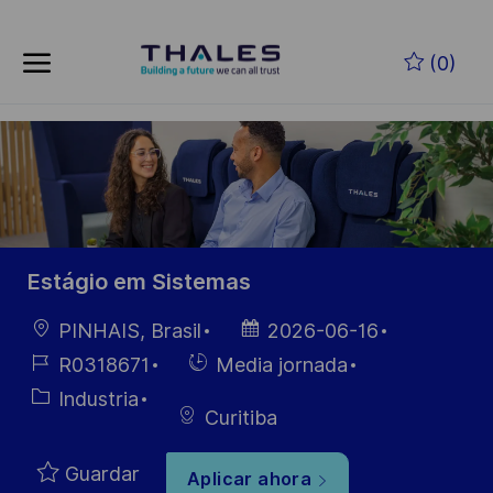
Skip to main content
Saltar al contenido principal
(0)
-
-
Estágio em Sistemas
Ubicación
Fecha de
PINHAIS, Brasil
2026-06-16
publicación
ID de
Hiring
R0318671
Media jornada
empleo
Type
Categoría
Industria
Curitiba
Guardar
Aplicar ahora