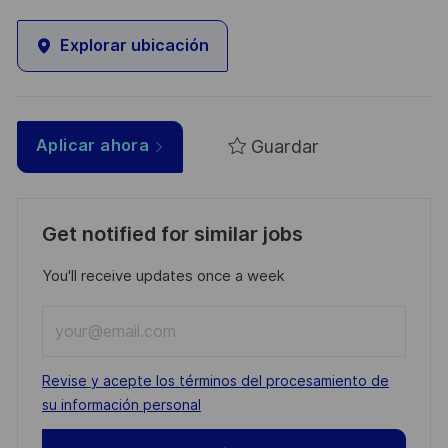
Explorar ubicación
Guardar
Aplicar ahora
Get notified for similar jobs
You'll receive updates once a week
Enter
Email
address
Required
Revise y acepte los términos del procesamiento de
(Required)
su información personal