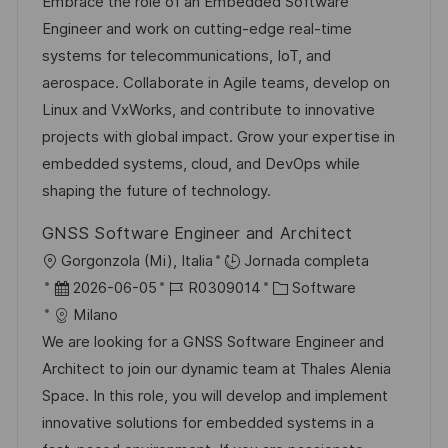
c
c
d
t
Embrace the role of an Embedded Software
c
a
h
e
e
Engineer and work on cutting-edge real-time
a
c
a
e
g
systems for telecommunications, IoT, and
c
i
d
m
o
aerospace. Collaborate in Agile teams, develop on
i
ó
e
p
r
Linux and VxWorks, and contribute to innovative
ó
n
p
l
í
projects with global impact. Grow your expertise in
n
u
e
a
embedded systems, cloud, and DevOps while
b
o
shaping the future of technology.
l
GNSS Software Engineer and Architect
i
U
Gorgonzola (Mi), Italia
Jornada completa
c
b
F
I
C
2026-06-05
R0309014
Software
a
i
e
D
a
Milano
c
c
c
d
t
We are looking for a GNSS Software Engineer and
i
a
h
e
e
Architect to join our dynamic team at Thales Alenia
ó
c
a
e
g
Space. In this role, you will develop and implement
n
i
d
m
o
innovative solutions for embedded systems in a