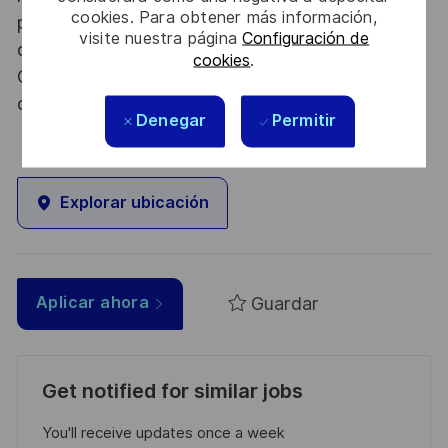
cookies. Para obtener más información,
procédure d’habilitation, conformément aux
visite nuestra página
Configuración de
dispositions des articles R.2311-1 et suivants du
cookies
.
Code de la défense et de l’IGI 1300 SGDSN/PSE
du 09 août 2021.
Denegar
Permitir
Explorar ubicación
Guardar
Aplicar ahora
Get notified for similar jobs
You'll receive updates once a week