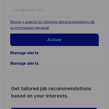
Enter
Email
address
Required
Revise y acepte los términos del procesamiento de
(Required)
su información personal
Activar
Manage alerts
Manage alerts
Get tailored job recommendations
based on your interests.