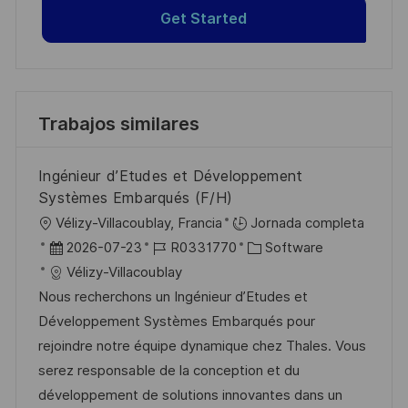
Get Started
Trabajos similares
Ingénieur d’Etudes et Développement
Systèmes Embarqués (F/H)
U
Vélizy-Villacoublay, Francia
Jornada completa
b
F
I
C
2026-07-23
R0331770
Software
i
e
D
a
Vélizy-Villacoublay
c
c
d
t
Nous recherchons un Ingénieur d’Etudes et
a
h
e
e
Développement Systèmes Embarqués pour
c
a
e
g
rejoindre notre équipe dynamique chez Thales. Vous
i
d
m
o
serez responsable de la conception et du
ó
e
p
r
développement de solutions innovantes dans un