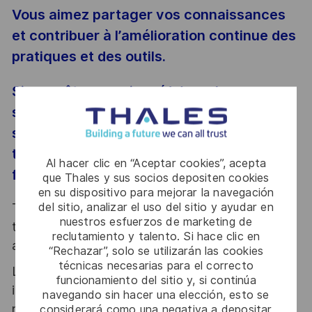
Vous aimez partager vos connaissances
et contribuer à l’amélioration continue des
pratiques et des outils.
Si vous êtes passionné(e) par les
systèmes embarqués temps réel et
souhaitez relever des défis
technologiques stimulants, ce poste est
Al hacer clic en “Aceptar cookies”, acepta
fait pour vous !
que Thales y sus socios depositen cookies
en su dispositivo para mejorar la navegación
del sitio, analizar el uso del sitio y ayudar en
Thales, entreprise Handi-Engagée, reconnait
nuestros esfuerzos de marketing de
tous les talents. La diversité est notre meilleur
reclutamiento y talento. Si hace clic en
atout. Postulez et rejoignez nous !
“Rechazar”, solo se utilizarán las cookies
técnicas necesarias para el correcto
Le poste pouvant nécessiter d'accéder à des
funcionamiento del sitio y, si continúa
informations relevant du secret de la défense
navegando sin hacer una elección, esto se
nationale, la personne retenue fera l'objet d'une
considerará como una negativa a depositar