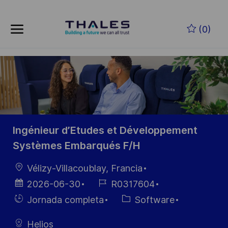
Skip to main content
Saltar al contenido principal
(0)
-
-
Ingénieur d’Etudes et Développement
Systèmes Embarqués F/H
Ubicación
Vélizy-Villacoublay, Francia
Fecha de
ID de
2026-06-30
R0317604
publicación
empleo
Hiring
Categoría
Jornada completa
Software
Type
Helios