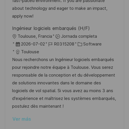
ó
e
p
r
fast-paced environment. If you are passionate
n
p
l
í
about technology and eager to make an impact,
u
e
a
apply now!
b
o
Ingénieur logiciels embarqués (H/F)
l
U
Toulouse, Francia
Jornada completa
i
b
F
I
C
2026-07-02
R0315208
Software
c
i
e
D
a
Toulouse
a
c
c
d
t
Nous recherchons un Ingénieur logiciels embarqués
c
a
h
e
e
pour rejoindre notre équipe à Toulouse. Vous serez
i
c
a
e
g
responsable de la conception et du développement
ó
i
d
m
o
de solutions innovantes dans le domaine des
n
ó
e
p
r
logiciels de vol spatial. Si vous avez au moins 3 ans
n
p
l
í
d'expérience et maîtrisez les systèmes embarqués,
u
e
a
postulez dès maintenant !
b
o
Ver más
l