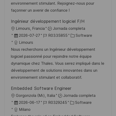
n
p
l
í
environnement stimulant. Rejoignez-nous pour
u
e
a
façonner un avenir de confiance !
b
o
Ingénieur développement logiciel F/H
l
U
Limours, Francia
Jornada completa
i
b
F
I
C
2026-07-27
R0335855
Software
c
i
e
D
a
Limours
a
c
c
d
t
Nous recherchons un Ingénieur développement
c
a
h
e
e
logiciel passionné pour rejoindre notre équipe
i
c
a
e
g
dynamique chez Thales. Vous serez impliqué dans le
ó
i
d
m
o
développement de solutions innovantes dans un
n
ó
e
p
r
environnement stimulant et collaboratif.
n
p
l
í
Embedded Software Engineer
u
e
a
U
Gorgonzola (Mi), Italia
Jornada completa
b
o
b
F
I
C
2026-06-17
R0329245
Software
l
i
e
D
a
Milano
i