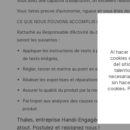
Vous avez une capacité d’adaptation, un excellent relatio
Vous faites preuve d’autonomie, rigueur et vous êtes dot
CE QUE NOUS POUVONS ACCOMPLIR ENSEMBLE :
Rattaché au Responsable d’Activité du département et e
seront les suivantes :
Appliquer les instructions de tests à partir de docum
Al hacer
cookies e
de tests intégrés,
del sit
Régler, tester et mettre au point en environnement 
talento
necesaria
Réaliser les expertises et réparations des systèmes 
sin hac
cookies. 
Assurer la qualité du produit par la mise à jour régulièr
Participer aux analyses des causes racines des équip
produit.
Thales, entreprise Handi-Engagée, reconnait tou
atout. Postulez et rejoignez nous !