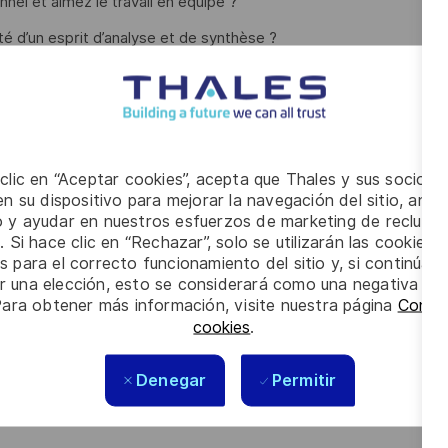
nnel et aimez le travail en équipe ?
é d’un esprit d’analyse et de synthèse ?
n tant que Technicien Essais Electronique, vos missions
ents techniques, à l'aide d'instrument de mesure ou de bancs
 clic en “Aceptar cookies”, acepta que Thales y sus socios 
n su dispositivo para mejorar la navegación del sitio, anali
io y ayudar en nuestros esfuerzos de marketing de recluta
hyperfréquence en phase de production,
. Si hace clic en “Rechazar”, solo se utilizarán las cookies 
s para el correcto funcionamiento del sitio y, si continúa
électroniques,
er una elección, esto se considerará como una negativa a d
Para obtener más información, visite nuestra página
Config
e du dossier de traçabilité,
cookies
.
ements en panne en interface avec l'ingénierie support
Denegar
Permitir
s les talents. La diversité est notre meilleur