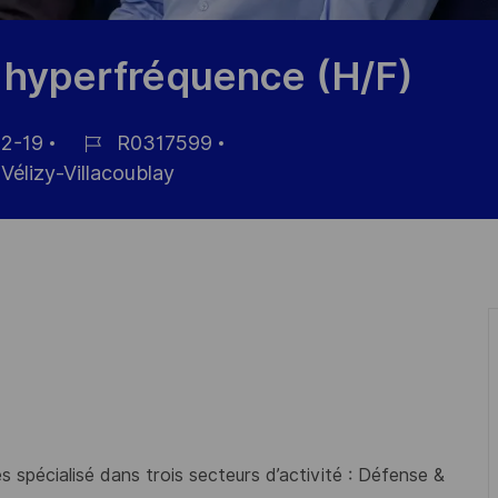
 hyperfréquence (H/F)
2-19
R0317599
ID
Vélizy-Villacoublay
de
empleo
 spécialisé dans trois secteurs d’activité : Défense &