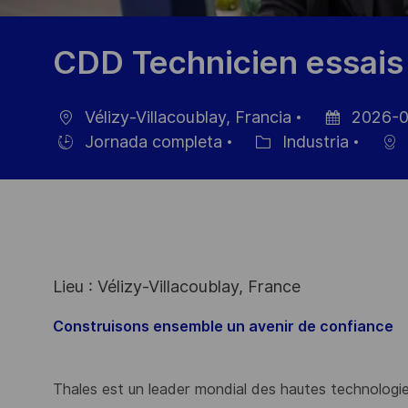
CDD Technicien essais
Vélizy-Villacoublay, Francia
2026-0
Ubicación
Fecha
Jornada completa
Industria
Hiring
Categoría
de
Type
publicación
Lieu : Vélizy-Villacoublay, France
Construisons ensemble un avenir de confiance
Thales est un leader mondial des hautes technologies