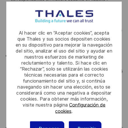
compilation, tests, scans dans le cloud, promotion
d’artefacts signés, déploiement on‑prem pour test QA
isoprod, mise en production et observabilité de bout en
bout. Votre travail garantira que les objectifs des projets
Al hacer clic en “Aceptar cookies”, acepta
sont compris et atteints grâce à une collaboration
que Thales y sus socios depositen cookies
en su dispositivo para mejorar la navegación
étroite entre les différentes équipes de CortAIx.
del sitio, analizar el uso del sitio y ayudar en
Accompagner nos équipes Data/AI dans la mise en
nuestros esfuerzos de marketing de
reclutamiento y talento. Si hace clic en
œuvre de ces patterns réutilisables dans le contexte de
“Rechazar”, solo se utilizarán las cookies
leurs Cas d’Usage en maximisant la fiabilité et la sécurité
técnicas necesarias para el correcto
pour nos clients. Vous serez aussi en charge d’optimiser
funcionamiento del sitio y, si continúa
navegando sin hacer una elección, esto se
performances/coûts du build cloud: exécution
considerará como una negativa a depositar
éphémère, caching, parallélisation, policy de rétention
cookies. Para obtener más información,
(+bonnes pratiques FinOps) pour garantir la
visite nuestra página
Configuración de
compétitivité du build pour CortAIx et du run pour nos
cookies
.
clients finaux ;