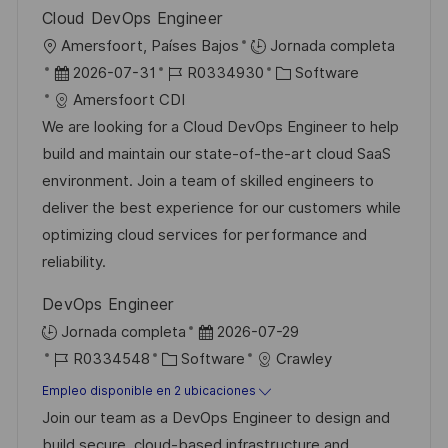
b
o
Cloud DevOps Engineer
l
U
Amersfoort, Países Bajos
Jornada completa
i
b
F
I
C
2026-07-31
R0334930
Software
c
i
e
D
a
Amersfoort CDI
a
c
c
d
t
We are looking for a Cloud DevOps Engineer to help
c
a
h
e
e
build and maintain our state-of-the-art cloud SaaS
i
c
a
e
g
environment. Join a team of skilled engineers to
ó
i
d
m
o
deliver the best experience for our customers while
n
ó
e
p
r
optimizing cloud services for performance and
n
p
l
í
reliability.
u
e
a
DevOps Engineer
b
o
F
Jornada completa
2026-07-29
l
I
C
e
R0334548
Software
Crawley
i
D
a
c
Empleo disponible en 2 ubicaciones
c
d
t
h
Join our team as a DevOps Engineer to design and
a
e
e
a
build secure, cloud-based infrastructure and