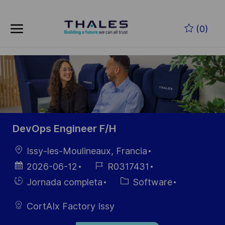
Skip to main content
Saltar al contenido principal
(0)
-
-
DevOps Engineer F/H
Ubicación
Issy-les-Moulineaux, Francia
Fecha de
ID de
2026-06-12
R0317431
publicación
empleo
Hiring
Categoría
Jornada completa
Software
Type
CortAIx Factory Issy