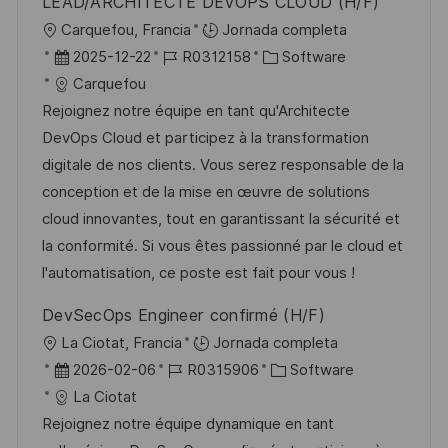
LEAD/ARCHITECTE DEVOPS CLOUD (H/F)
U
Carquefou, Francia
Jornada completa
b
F
I
C
2025-12-22
R0312158
Software
i
e
D
a
Carquefou
c
c
d
t
Rejoignez notre équipe en tant qu'Architecte
a
h
e
e
DevOps Cloud et participez à la transformation
c
a
e
g
digitale de nos clients. Vous serez responsable de la
i
d
m
o
conception et de la mise en œuvre de solutions
ó
e
p
r
cloud innovantes, tout en garantissant la sécurité et
n
p
l
í
la conformité. Si vous êtes passionné par le cloud et
u
e
a
l'automatisation, ce poste est fait pour vous !
b
o
DevSecOps Engineer confirmé (H/F)
l
U
La Ciotat, Francia
Jornada completa
i
b
F
I
C
2026-02-06
R0315906
Software
c
i
e
D
a
La Ciotat
a
c
c
d
t
Rejoignez notre équipe dynamique en tant
c