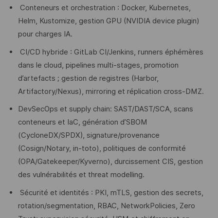
Conteneurs et orchestration : Docker, Kubernetes,
Helm, Kustomize, gestion GPU (NVIDIA device plugin)
pour charges IA.
CI/CD hybride : GitLab CI/Jenkins, runners éphémères
dans le cloud, pipelines multi‑stages, promotion
d’artefacts ; gestion de registres (Harbor,
Artifactory/Nexus), mirroring et réplication cross‑DMZ.
DevSecOps et supply chain: SAST/DAST/SCA, scans
conteneurs et IaC, génération d’SBOM
(CycloneDX/SPDX), signature/provenance
(Cosign/Notary, in‑toto), politiques de conformité
(OPA/Gatekeeper/Kyverno), durcissement CIS, gestion
des vulnérabilités et threat modelling.
Sécurité et identités : PKI, mTLS, gestion des secrets,
rotation/segmentation, RBAC, NetworkPolicies, Zero