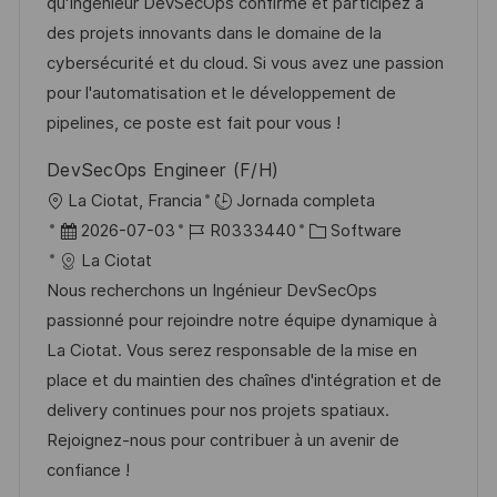
a
h
e
e
qu'Ingénieur DevSecOps confirmé et participez à
i
c
a
e
g
des projets innovants dans le domaine de la
ó
i
d
m
o
cybersécurité et du cloud. Si vous avez une passion
n
ó
e
p
r
pour l'automatisation et le développement de
n
p
l
í
pipelines, ce poste est fait pour vous !
u
e
a
DevSecOps Engineer (F/H)
b
o
U
La Ciotat, Francia
Jornada completa
l
b
F
I
C
2026-07-03
R0333440
Software
i
i
e
D
a
La Ciotat
c
c
c
d
t
Nous recherchons un Ingénieur DevSecOps
a
a
h
e
e
passionné pour rejoindre notre équipe dynamique à
c
c
a
e
g
La Ciotat. Vous serez responsable de la mise en
i
i
d
m
o
place et du maintien des chaînes d'intégration et de
ó
ó
e
p
r
delivery continues pour nos projets spatiaux.
n
n
p
l
í
Rejoignez-nous pour contribuer à un avenir de
u
e
a
confiance !