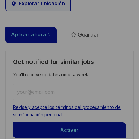
Explorar ubicación
Guardar
Aplicar ahora
Get notified for similar jobs
You'll receive updates once a week
Enter
Email
address
Required
Revise y acepte los términos del procesamiento de
(Required)
su información personal
Activar