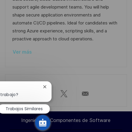
c
e
g
d
support agile development teams. You will help
i
m
o
e
shape secure application environments and
ó
p
r
p
automate CI/CD pipelines. Ideal for candidates with
n
l
í
u
strong Azure experience, scripting skills, and a
e
a
b
proactive approach to cloud operations.
o
l
Ver más
i
c
a
c
i
Cerrar
ó
notificación
 trabajo?
Compartir
Compartir
Compartir
Compartir
de
n
chatbot
Trabajos Similares
a
a
a
por
Ingeniero de Componentes de Software
través
través
través
correo