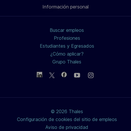
Información personal
de
de
de
electrónico
LinkedIn
Facebook
twitter
Buscar empleos
/
Profesiones
Estudiantes y Egresados
X
¿Cómo aplicar?
Grupo Thales
© 2026 Thales
Configuración de cookies del sitio de empleos
Aviso de privacidad