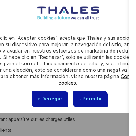
ns suivantes :
des équipements.
 clic en “Aceptar cookies”, acepta que Thales y sus socios 
n su dispositivo para mejorar la navegación del sitio, anali
 avec les équipes d'implantation,
io y ayudar en nuestros esfuerzos de marketing de recluta
. Si hace clic en “Rechazar”, solo se utilizarán las cookies 
 utile à l’occasion des revues client PDR, CDR, puis pour les
s para el correcto funcionamiento del sitio y, si continúa
er una elección, esto se considerará como una negativa a d
Para obtener más información, visite nuestra página
Config
on et Tests) des Charges Utiles.
cookies
.
venant dans des domaines techniques pointu (RF, EMC,
Denegar
Permitir
dans des domaines aussi variés que
ant apparaître sur les charges utiles
lients