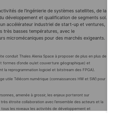
ivités de l’ingénierie de systèmes satellites, de la
 du développement et qualification de segments sol.
un accélérateur industriel de start-up et ventures,
des très basses températures, avec le
eurs micromécaniques pour des marchés exigeants.
ite conduit Thales Alenia Space à proposer de plus en plus de
u/et formes d’onde ou/et couverture géographique) et
nt la reprogrammation logiciel et bitstream des FPGA).
rge utile Télécom numérique (connaissances HW et SW) pour
sonnes, amenée à grossir, les enjeux porteront sur
 très étroite collaboration avec l’ensemble des acteurs et la
 tous les niveaux les activités de développement et