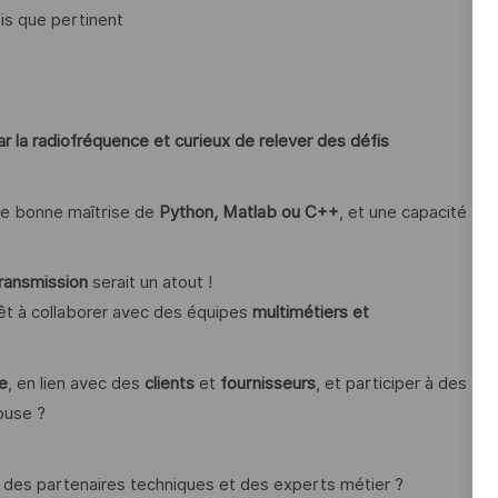
is que pertinent
 la radiofréquence et curieux de relever des défis
ne bonne maîtrise de
Python, Matlab ou C++
, et une capacité
transmission
serait un atout !
êt à collaborer avec des équipes
multimétiers et
e
, en lien avec des
clients
et
fournisseurs
, et participer à des
ouse ?
, des partenaires techniques et des experts métier ?