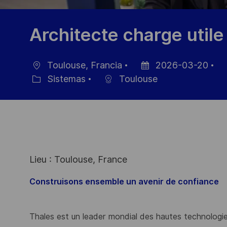
Architecte charge util
Toulouse, Francia
2026-03-20
Ubicación
Fecha
ID
Sistemas
Toulouse
Categoría
de
de
publicación
em
Lieu : Toulouse, France
Construisons ensemble un avenir de confiance
Thales est un leader mondial des hautes technologies