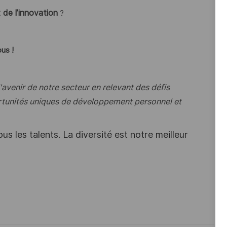
t de l’innovation
?
us !
avenir de notre secteur en relevant des défis
rtunités uniques de développement personnel et
s les talents. La diversité est notre meilleur