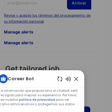
Activar
Email
address
Required
Revise y acepte los términos del procesamiento de
(Required)
su información personal
Manage alerts
Manage alerts
Get tailored job
recommendations
Career Bot
based on your
Sonidos
interests.
de
La información que proporciona al chatbot será
chatbot
recogida para mejorar su experiencia. Por favor,
lea nuestra
política de privacidad
para ver
habilitados
cómo almacenamos y protegemos sus datos